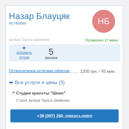
Назар Блауцяк
НБ
остеопат
вулиця Тараса Шевченка
Проверено
27 июня
5
Добавить
отзыв
звонков
Остеопатична естетика обличчя
1200 грн. / 45 мин.
➡️ Все услуги и цены (5)
📍
Студия красоты "Шико"
Стрый, вулиця Тараса Шевченка
+38 (097) 260..
показать номер