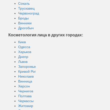
Сокаль
Трускавец
Червоноград
Броды
Винники
Дрогобыч
Косметология лица в других городах:
Киев
Одесса
Харьков
Днепр
Львов
Запорожье
Кривой Рог
Николаев
Винница
Херсон
Чернигов
Полтава
Черкассы
Житомир