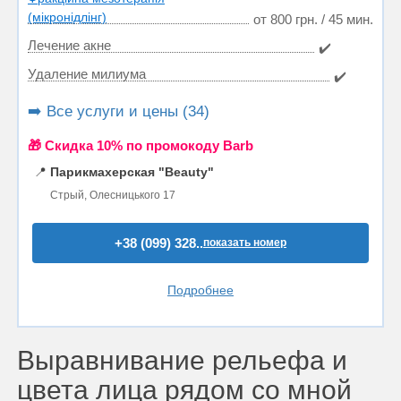
(мікронідлінг)
от 800 грн. / 45 мин.
Лечение акне
✔️
Удаление милиума
✔️
➡️ Все услуги и цены (34)
🎁 Cкидка 10% по промокоду Barb
📍
Парикмахерская "Beauty"
Стрый, Олесницького 17
+38 (099) 328..
показать номер
Подробнее
Выравнивание рельефа и
цвета лица рядом со мной