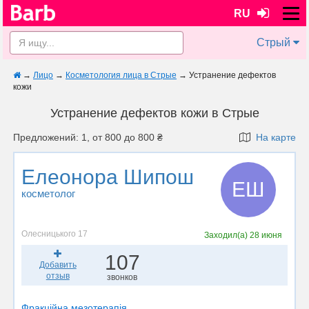
RU
Стрый
→
Лицо
→
Косметология лица в Стрые
→
Устранение дефектов
кожи
Устранение дефектов кожи в Стрые
Предложений: 1, от 800 до 800 ₴
На карте
Елеонора Шипош
ЕШ
косметолог
Олесницького 17
Заходил(а)
28 июня
107
Добавить
отзыв
звонков
Фракційна мезотерапія