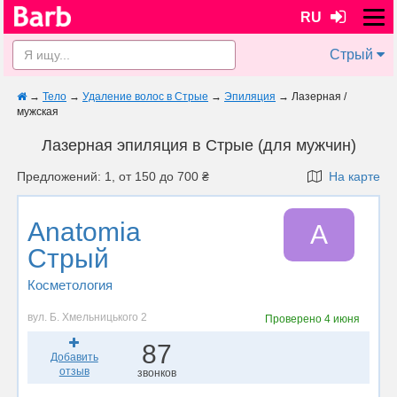
RU
Стрый
→
Тело
→
Удаление волос в Стрые
→
Эпиляция
→
Лазерная /
мужская
Лазерная эпиляция в Стрые (для мужчин)
Предложений: 1, от 150 до 700 ₴
На карте
Anatomia
A
Стрый
Косметология
вул. Б. Хмельницького 2
Проверено
4 июня
87
Добавить
отзыв
звонков