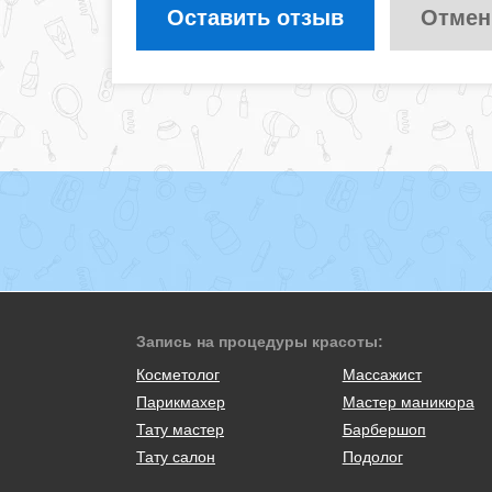
Оставить отзыв
Отмен
Запись на процедуры красоты:
Косметолог
Массажист
Парикмахер
Мастер маникюра
Тату мастер
Барбершоп
Тату салон
Подолог