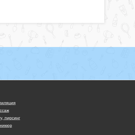
пиляция
ссаж
у, пирсинг
никюр