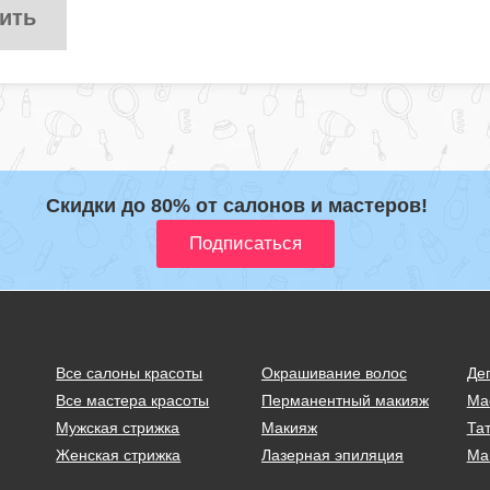
ить
Скидки до 80% от салонов и мастеров!
Все салоны красоты
Окрашивание волос
Де
Все мастера красоты
Перманентный макияж
Ма
Мужская стрижка
Макияж
Тат
Женская стрижка
Лазерная эпиляция
Ма