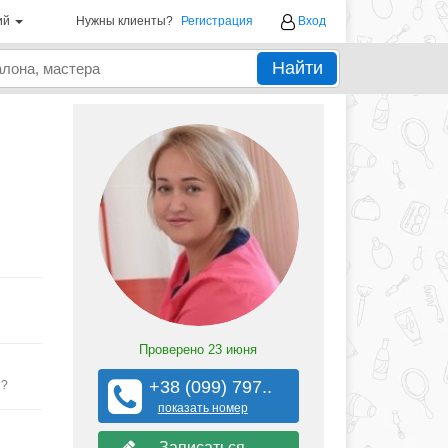
ий
Нужны клиенты?
Регистрация
Вход
Найти
Проверено
23 июня
+38 (099) 797..
ы?
показать номер
Записаться