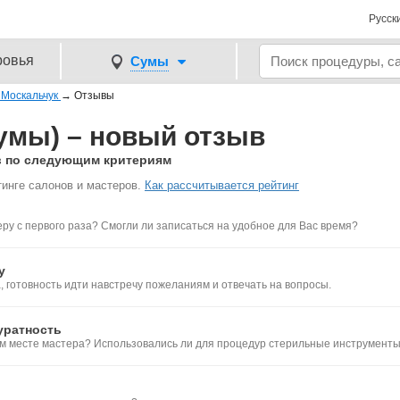
Русск
ровья
Сумы
 Москальчук
→
Отзывы
умы) – новый отзыв
ов по следующим критериям
инге салонов и мастеров.
Как рассчитывается рейтинг
ру с первого раза? Смогли ли записаться на удобное для Вас время?
у
 готовность идти навстречу пожеланиям и отвечать на вопросы.
уратность
ем месте мастера? Использовались ли для процедур стерильные инструмент