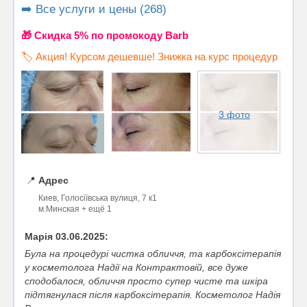
➡️ Все услуги и цены (268)
🎁 Cкидка 5% по промокоду Barb
🏷️ Акция! Курсом дешевше! Знижка на курс процедур
3 фото
📍
Адрес
Киев, Голосіївська вулиця, 7 к1
м.Минская + ещё 1
Марія 03.06.2025:
Була на процедурі чистка обличчя, та карбоксітерапія
у косметолога Надії на Контрактовій, все дуже
сподобалося, обличчя просто супер чисте та шкіра
підтягнулася після карбоксітерапія. Косметолог Надія