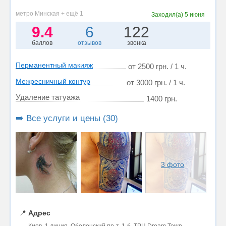
метро Минская + ещё 1
Заходил(а)
5 июня
9.4
6
122
баллов
отзывов
звонка
Перманентный макияж
от 2500 грн. / 1 ч.
Межресничный контур
от 3000 грн. / 1 ч.
Удаление татуажа
1400 грн.
➡️ Все услуги и цены (30)
3 фото
📍
Адрес
Киев, 1 линия, Оболонский пр-т, 1-б. ТРЦ Dream Town