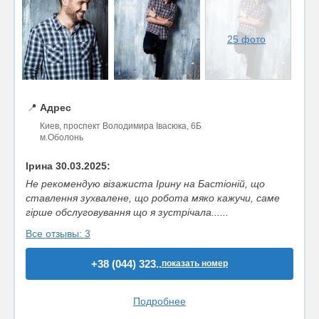
25 фото
📍
Адрес
Киев, проспект Володимира Івасюка, 6Б
м.Оболонь
Ірина 30.03.2025:
Не рекомендую візажиста Ірину на Бастіоній, що
ставлення зухвалене, що робота мяко кажучи, саме
гірше обслуговування що я зустрічала......
Все отзывы: 3
+38 (044) 323..
показать номер
Подробнее