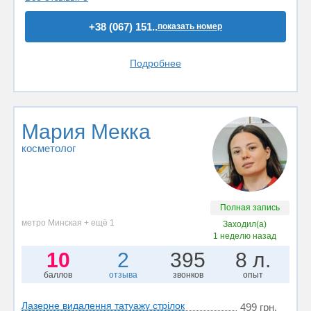
+38 (067) 151..
показать номер
Подробнее
Мария Мекка
косметолог
Полная запись
метро Минская + ещё 1
Заходил(а)
1 неделю назад
10
2
395
8 л.
баллов
отзыва
звонков
опыт
Лазерне видалення тaтyажу стрілок
499 грн.