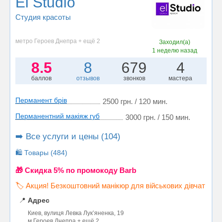
El Studio
Студия красоты
метро Героев Днепра + ещё 2
Заходил(а)
1 неделю назад
8.5
8
679
4
баллов
отзывов
звонков
мастера
Перманент брів
2500 грн. / 120 мин.
Перманентний макіяж губ
3000 грн. / 150 мин.
➡️ Все услуги и цены (104)
🛍️ Товары (484)
🎁 Cкидка 5% по промокоду Barb
🏷️ Акция! Безкоштовний манікюр для військових дівчат
📍
Адрес
Киев, вулиця Левка Лукʼяненка, 19
м.Героев Днепра + ещё 2