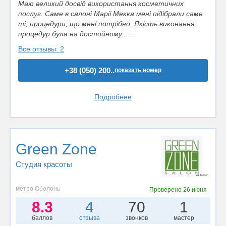
Маю великий досвід використання косметичних
послуг. Саме в салоні Марії Мекка мені підібрали саме
ті, процедури, що мені потрібно. Якість виконання
процедур була на достойному......
Все отзывы: 2
+38 (050) 200..
показать номер
Подробнее
Green Zone
Студия красоты
метро Оболонь
Проверено
26 июня
8.3
4
70
1
баллов
отзыва
звонков
мастер