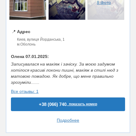
8 фото
📍
Адрес
Киев, вулиця Йорданська, 1
м.Оболонь
Олена 07.01.2025:
Записувалася на макіяж і зачіску. За моєю задумом
хотілося красиві локони пишні, макіяж в стилі нюд з
матовою помадою. Як добре, що мене правильно
зрозуміли.......
Все отзывы: 1
+38 (066) 740..
показать номер
Подробнее