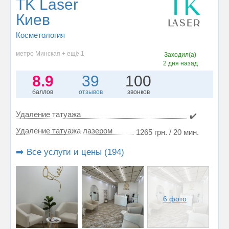
TK Laser
Киев
Косметология
метро Минская + ещё 1
Заходил(а)
2 дня назад
8.9
39
100
баллов
отзывов
звонков
Удаление татуажа
✔️
Удаление татуажа лазером
1265 грн. / 20 мин.
➡️ Все услуги и цены (194)
6 фото