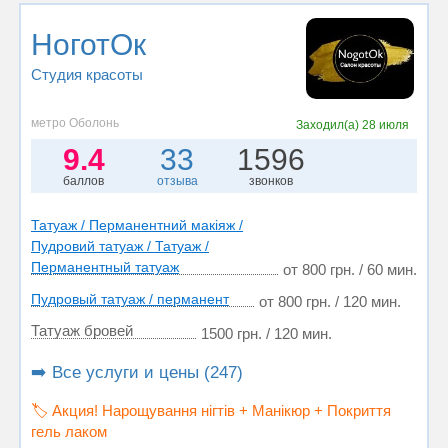
НоготОк
Студия красоты
метро Оболонь
Заходил(а)
28 июля
9.4
33
1596
баллов
отзыва
звонков
Татуаж / Перманентний макіяж /
Пудровий татуаж / Татуаж /
Перманентный татуаж
от 800 грн. / 60 мин.
Пудровый татуаж / перманент
от 800 грн. / 120 мин.
Татуаж бровей
1500 грн. / 120 мин.
➡️ Все услуги и цены (247)
🏷️ Акция! Нарощування нігтів + Манікюр + Покриття
гель лаком