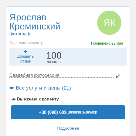
Ярослав
ЯК
Креминский
фотограф
Выезжаю к клиенту
Проверено
22 мая
100
Добавить
отзыв
звонков
Свадебная фотосессия
✔️
➡️ Все услуги и цены (21)
🚗
Выезжаю к клиенту
+38 (098) 609..
показать номер
Подробнее