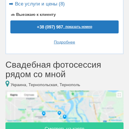
➡️ Все услуги и цены (8)
🚗
Выезжаю к клиенту
+38 (097) 987..
показать номер
Подробнее
Свадебная фотосессия
рядом со мной
Украина, Тернопольская, Тернополь
Смотреть на карте