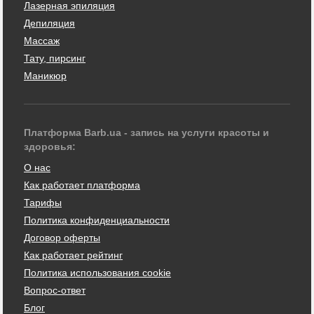
Лазерная эпиляция
Депиляция
Массаж
Тату, пирсинг
Маникюр
Платформа Barb.ua - запись на услуги красоты и
здоровья:
О нас
Как работает платформа
Тарифы
Политика конфиденциальности
Договор оферты
Как работает рейтинг
Политика использования cookie
Вопрос-ответ
Блог