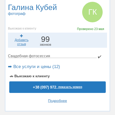
Галина Кубей
ГК
фотограф
Выезжаю к клиенту
Проверено
23 мая
99
Добавить
отзыв
звонков
Свадебная фотосессия
✔️
➡️ Все услуги и цены (12)
🚗
Выезжаю к клиенту
+38 (097) 972..
показать номер
Подробнее