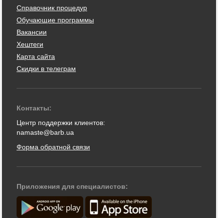
Справочник процедур
Обучающие программы
Вакансии
Хештеги
Карта сайта
Скидки в телеграм
Контакты:
Центр поддержки клиентов:
namaste@barb.ua
Форма обратной связи
Приложения для специалистов: