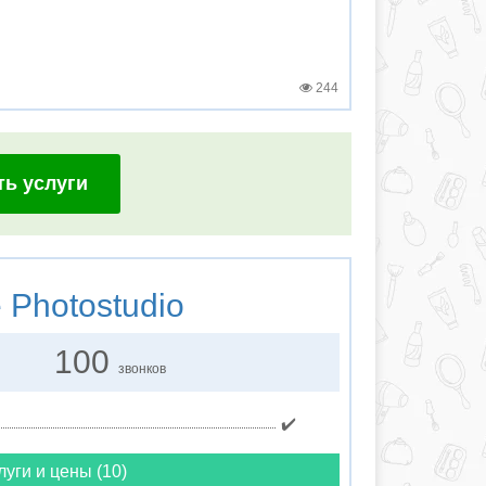
244
ть услуги
 Photostudio
100
звонков
✔️
луги и цены (10)