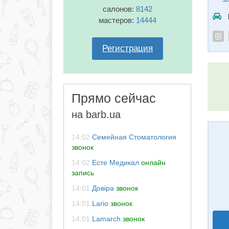
салонов:
8142
мастеров:
14444
Регистрация
Прямо сейчас
на barb.ua
14:02
Семейная Стоматология
звонок
14:02
Есте Медикал
онлайн
запись
14:01
Довіра
звонок
14:01
Lario
звонок
14:01
Lamarch
звонок