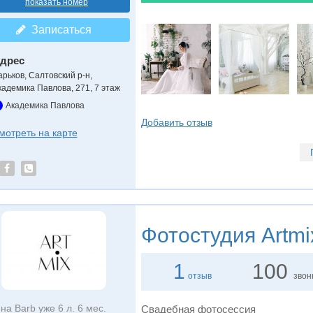
показать номер
Записаться
дрес
арьков, Салтовский р-н
,
кадемика Павлова, 271, 7 этаж
Академика Павлова
Добавить отзыв
мотреть на карте
Фотостудия
Artmi
1
100
отзыв
звон
на Barb уже 6 л. 6 мес.
Свадебная фотосессия