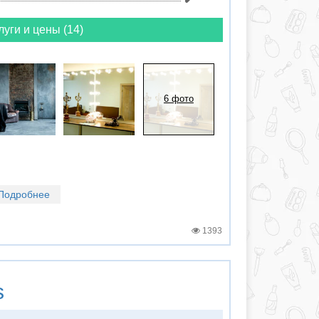
луги и цены (14)
6 фото
Подробнее
1393
s