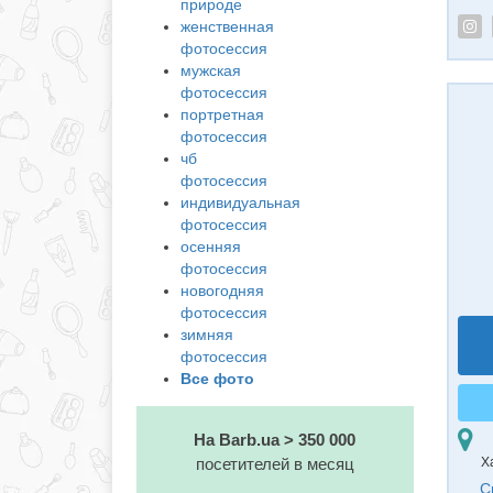
природе
женственная
фотосессия
мужская
фотосессия
портретная
фотосессия
чб
фотосессия
индивидуальная
фотосессия
осенняя
фотосессия
новогодняя
фотосессия
зимняя
фотосессия
Все фото
На Barb.ua > 350 000
посетителей в месяц
Х
С