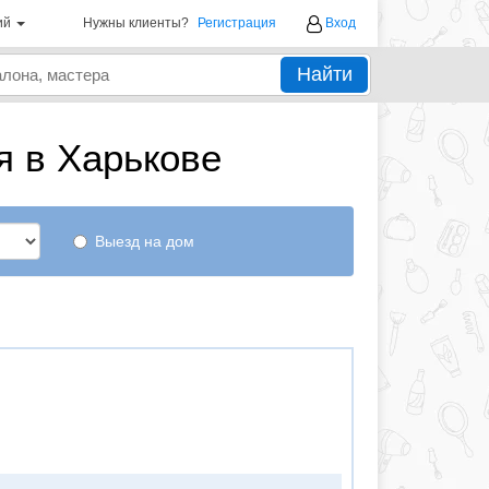
ий
Нужны клиенты?
Регистрация
Вход
Найти
 в Харькове
Выезд на дом