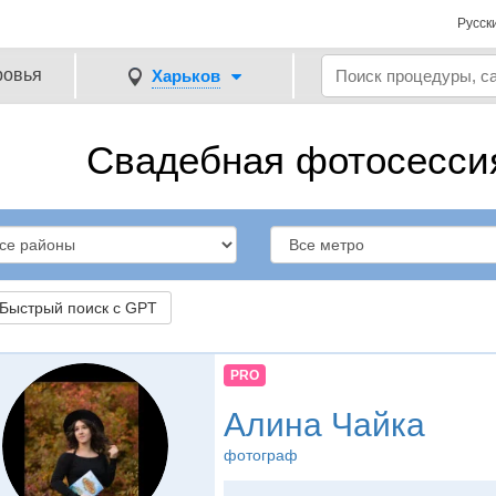
Русск
ровья
Харьков
Свадебная фотосессия
ыстрый поиск с GPT
PRO
Алина Чайка
фотограф