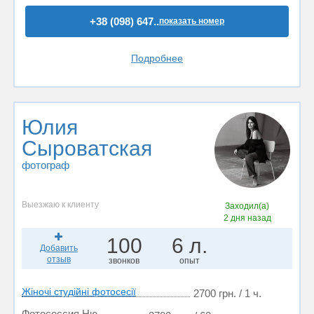
+38 (098) 647..
показать номер
Подробнее
Юлия
Сыроватская
фотограф
Выезжаю к клиенту
Заходил(а)
2 дня назад
100
6 л.
Добавить
отзыв
звонков
опыт
Жіночі студійні фотосесії
2700 грн. / 1 ч.
Фотосессия Ню