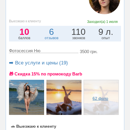
Выезжаю к клиенту
Заходил(а)
1 июля
10
6
110
9 л.
баллов
отзывов
звонков
опыт
Фотосессия Ню
3500 грн.
➡️ Все услуги и цены (19)
🎁 Cкидка 15% по промокоду Barb
62 фото
🚗
Выезжаю к клиенту