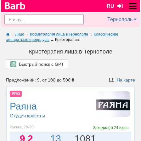
RU
Тернополь
→
Лицо
→
Косметология лица в Тернополе
→
Классические
аппаратные процедуры
→
Криотерапия
Криотерапия лица в Тернополе
Быстрый поиск с GPT
Предложений: 9, от 100 до 500 ₴
На карте
PRO
Раяна
Студия красоты
Руська, 28-30
Заходил(а)
24 июня
9.2
13
1081