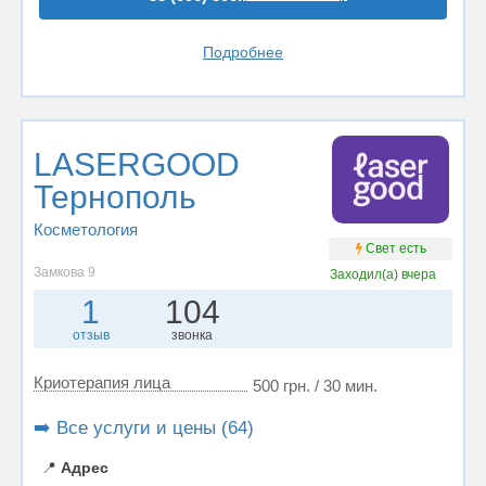
Подробнее
LASERGOOD
Тернополь
Косметология
Свет есть
Замкова 9
Заходил(а)
вчера
1
104
отзыв
звонка
Криотерапия лица
500 грн. / 30 мин.
➡️ Все услуги и цены (64)
📍
Адрес