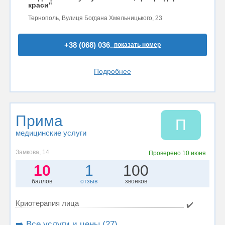
краси"
Тернополь, Вулиця Богдана Хмельницького, 23
+38 (068) 036..
показать номер
Подробнее
Прима
П
медицинские услуги
Замкова, 14
Проверено
10 июня
10
1
100
баллов
отзыв
звонков
Криотерапия лица
✔️
➡️ Все услуги и цены (27)