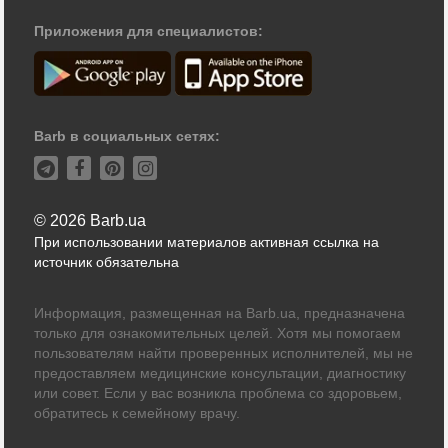
Приложения для специалистов:
Barb в социальных сетях:
© 2026 Barb.ua
При использовании материалов активная ссылка на
источник обязательна
Информация, размещенная на Barb.ua, предназначена
только для ознакомительных целей. Хотя мы помогаем
пользователям найти проверенных исполнителей, мы не
предоставляем медицинские консультации, диагностику
или совет. Если у вас возникла проблема со здоровьем,
обратитесь к семейному врачу.