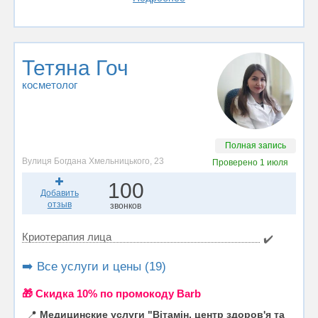
Тетяна Гоч
косметолог
Полная запись
Вулиця Богдана Хмельницького, 23
Проверено
1 июля
100
Добавить
отзыв
звонков
Криотерапия лица
✔️
➡️ Все услуги и цены (19)
🎁 Cкидка 10% по промокоду Barb
📍
Медицинские услуги "Вітамін, центр здоров'я та