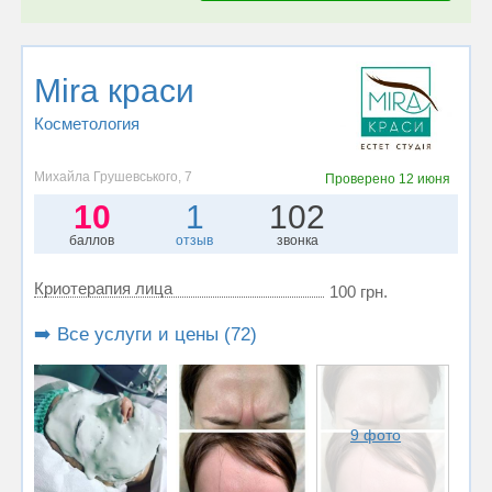
Mira краси
Косметология
Михайла Грушевського, 7
Проверено
12 июня
10
1
102
баллов
отзыв
звонка
Криотерапия лица
100 грн.
➡️ Все услуги и цены (72)
9 фото