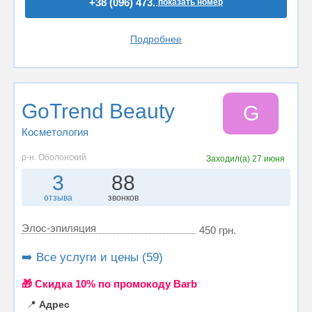
+38 (096) 473..
показать номер
Подробнее
GoTrend Beauty
G
Косметология
р-н. Оболонский
Заходил(а)
27 июня
3
88
отзыва
звонков
Элос-эпиляция
450 грн.
➡️ Все услуги и цены (59)
🎁 Cкидка 10% по промокоду Barb
📍
Адрес