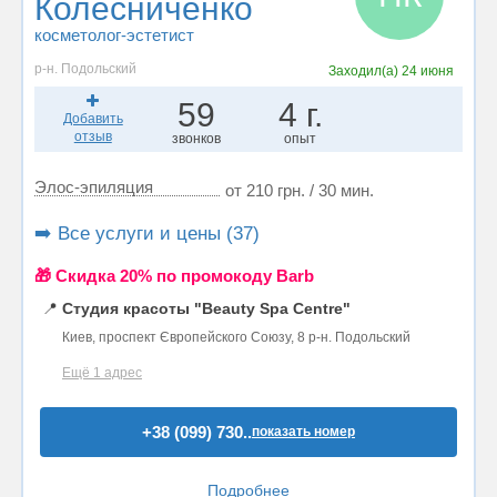
Колесниченко
косметолог-эстетист
р-н. Подольский
Заходил(а)
24 июня
59
4 г.
Добавить
отзыв
звонков
опыт
Элос-эпиляция
от 210 грн. / 30 мин.
➡️ Все услуги и цены (37)
🎁 Cкидка 20% по промокоду Barb
📍
Студия красоты "Beauty Spa Centre"
Киев, проспект Європейского Союзу, 8 р-н. Подольский
Ещё 1 адрес
+38 (099) 730..
показать номер
Подробнее