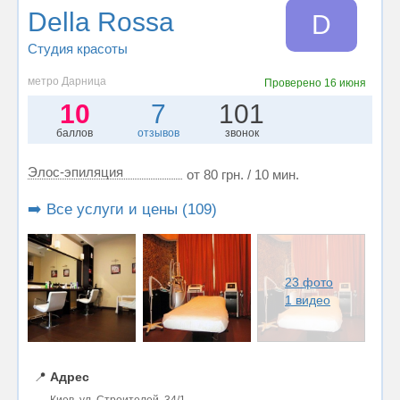
Della Rossa
D
Студия красоты
метро Дарница
Проверено
16 июня
10
7
101
баллов
отзывов
звонок
Элос-эпиляция
от 80 грн. / 10 мин.
➡️ Все услуги и цены (109)
23 фото
1 видео
📍
Адрес
Киев, ул. Строителей, 34/1