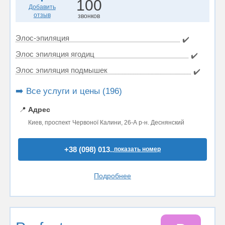
100
Добавить
отзыв
звонков
Элос-эпиляция
✔️
Элос эпиляция ягодиц
✔️
Элос эпиляция подмышек
✔️
➡️ Все услуги и цены (196)
📍
Адрес
Киев, проспект Червоної Калини, 26-А р-н. Деснянский
+38 (098) 013..
показать номер
Подробнее