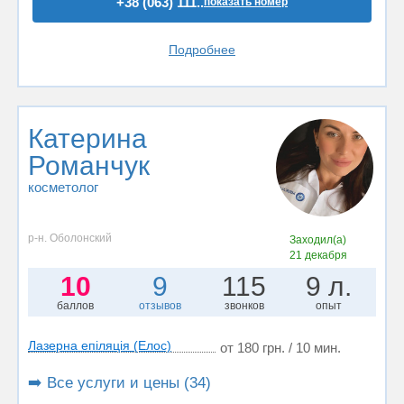
+38 (063) 111..
показать номер
Подробнее
Катерина
Романчук
косметолог
р-н. Оболонский
Заходил(а)
21 декабря
10
9
115
9 л.
баллов
отзывов
звонков
опыт
Лазерна епіляція (Елос)
от 180 грн. / 10 мин.
➡️ Все услуги и цены (34)