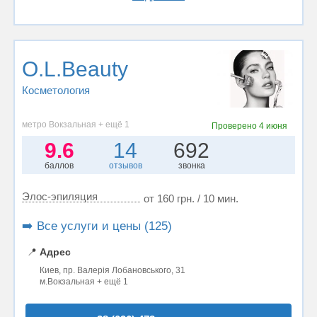
O.L.Beauty
Косметология
метро Вокзальная + ещё 1
Проверено
4 июня
9.6
14
692
баллов
отзывов
звонка
Элос-эпиляция
от 160 грн. / 10 мин.
➡️ Все услуги и цены (125)
📍
Адрес
Киев, пр. Валерія Лобановського, 31
м.Вокзальная + ещё 1