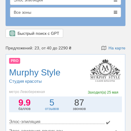
Элос эпиляция
Все зоны
Быстрый поиск с GPT
Предложений: 23, от 40 до 2290 ₴
На карте
PRO
Murphy Style
Студия красоты
метро Левобережная
Заходил(а)
25 мая
9.9
5
87
баллов
отзывов
звонков
Элос-эпиляция
✔️
Элос-эпиляция других зон