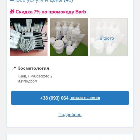
🎁 Cкидка 7% по промокоду Barb
6 фото
📍
Косметология
Киев, Якубовского 2
м.Иподром
+38 (093) 064..
показать номер
Подробнее