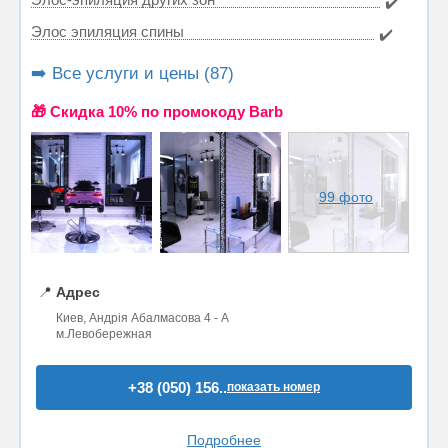
✔️
Элос эпиляция спины
✔️
➡️ Все услуги и цены (87)
🎁 Cкидка 10% по промокоду Barb
99 фото
📍
Адрес
Киев, Андрія Абалмасова 4 - А
м.Левобережная
+38 (050) 156..
показать номер
Подробнее