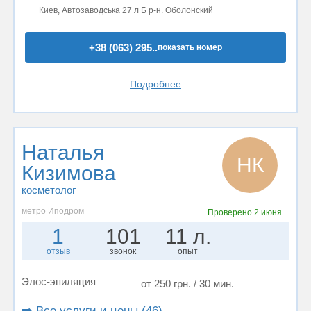
Киев, Автозаводська 27 л Б р-н. Оболонский
+38 (063) 295..
показать номер
Подробнее
Наталья
НК
Кизимова
косметолог
метро Иподром
Проверено
2 июня
1
101
11 л.
отзыв
звонок
опыт
Элос-эпиляция
от 250 грн. / 30 мин.
➡️ Все услуги и цены (46)