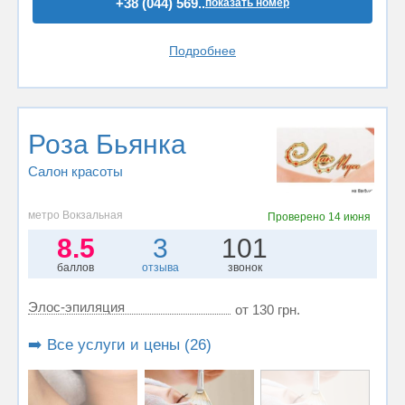
+38 (044) 569..
показать номер
Подробнее
Роза Бьянка
Салон красоты
метро Вокзальная
Проверено
14 июня
8.5
3
101
баллов
отзыва
звонок
Элос-эпиляция
от 130 грн.
➡️ Все услуги и цены (26)