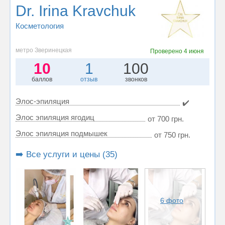
Dr. Irina Kravchuk
Косметология
метро Зверинецкая
Проверено
4 июня
10
1
100
баллов
отзыв
звонков
Элос-эпиляция
✔️
Элос эпиляция ягодиц
от 700 грн.
Элос эпиляция подмышек
от 750 грн.
➡️ Все услуги и цены (35)
6 фото