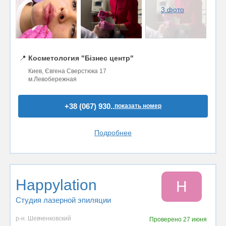
3 фото
📍
Косметология "Бізнес центр"
Киев, Євгена Сверстюка 17
м.Левобережная
+38 (067) 930..
показать номер
Подробнее
Happylation
H
Студия лазерной эпиляции
р-н. Шевченковский
Проверено
27 июня