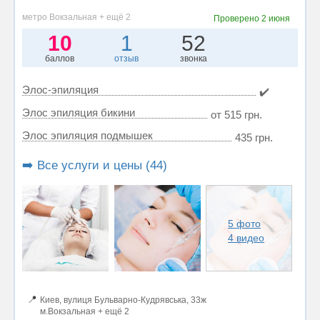
метро Вокзальная + ещё 2
Проверено
2 июня
10
1
52
баллов
отзыв
звонка
Элос-эпиляция
✔️
Элос эпиляция бикини
от 515 грн.
Элос эпиляция подмышек
435 грн.
➡️ Все услуги и цены (44)
5 фото
4 видео
📍
Киев, вулиця Бульварно-Кудрявська, 33ж
м.Вокзальная + ещё 2