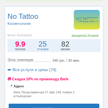
No Tattoo
Косметология
метро Лыбедская
Заходил(а)
29 июля
9.9
25
82
баллов
отзывов
звонка
Элос-эпиляция
340 грн. / 30 мин.
➡️ Все услуги и цены (74)
🎁 Cкидка 10% по промокоду Barb
📍
Адрес
Киев, Предславинська 57 офіс 149, поверх 2
м.Лыбедская