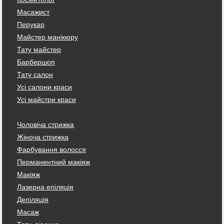
Масажист
Перукар
Майстер манікюру
Тату майстер
Барбершоп
Тату салон
Усі салони краси
Усі майстри краси
Чоловіча стрижка
Жіноча стрижка
Фарбування волосся
Перманентний макіяж
Макіяж
Лазерна епіляція
Депіляція
Масаж