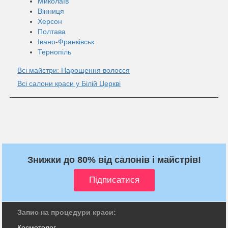
Миколаїв
Вінниця
Херсон
Полтава
Івано-Франківськ
Тернопіль
Всі майстри: Нарощення волосся
Всі салони краси у Білій Церкві
Знижки до 80% від салонів і майстрів!
Запис на процедури краси:
Косметолог