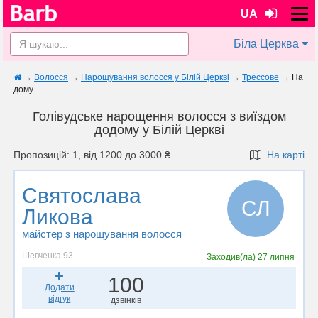
UA
Біла Церква
→
Волосся
→
Нарощування волосся у Білій Церкві
→
Трессове
→
На
дому
Голівудське нарощення волосся з виїздом
додому у Білій Церкві
Пропозицій: 1, від 1200 до 3000 ₴
На карті
Святослава
СЛ
Ликова
майстер з нарощування волосся
Шевченка 93
Заходив(ла)
27 липня
100
Додати
відгук
дзвінків