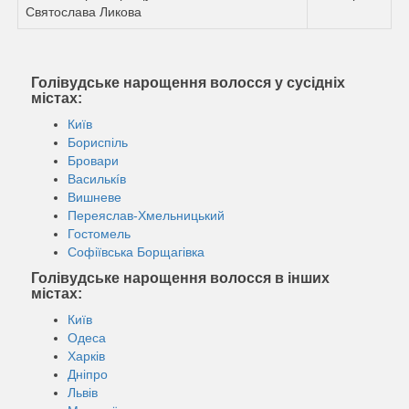
Святослава Ликова
Голівудське нарощення волосся у сусідніх
містах:
Київ
Бориспіль
Бровари
Василькíв
Вишневе
Переяслав-Хмельницький
Гостомель
Софіївська Борщагівка
Голівудське нарощення волосся в інших
містах:
Київ
Одеса
Харків
Дніпро
Львів