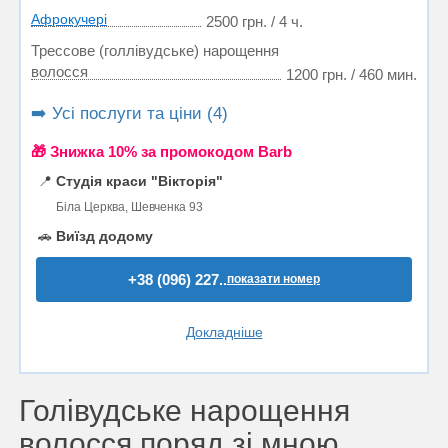
Афрокучері
2500 грн. / 4 ч.
Трессове (голлівудське) нарощення
волосся
1200 грн. / 460 мин.
➡️ Усі послуги та ціни (4)
🎁 Знижка 10% за промокодом Barb
📍
Студія краси "Вікторія"
Біла Церква, Шевченка 93
🚗
Виїзд додому
+38 (096) 227..
показати номер
Докладніше
Голівудське нарощення
волосся поряд зі мною