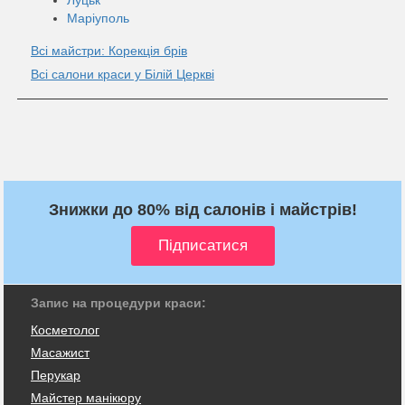
Маріуполь
Всі майстри: Корекція брів
Всі салони краси у Білій Церкві
Знижки до 80% від салонів і майстрів!
Запис на процедури краси:
Косметолог
Масажист
Перукар
Майстер манікюру