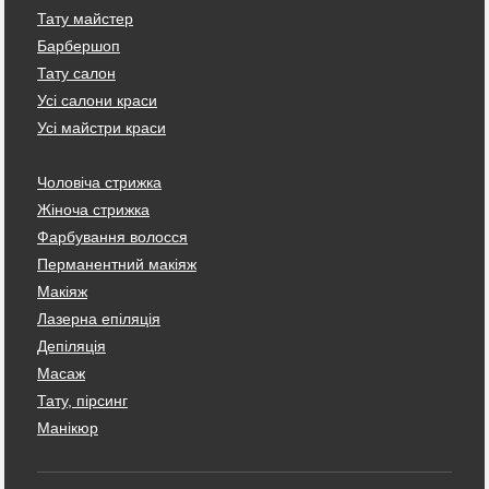
Тату майстер
Барбершоп
Тату салон
Усі салони краси
Усі майстри краси
Чоловіча стрижка
Жіноча стрижка
Фарбування волосся
Перманентний макіяж
Макіяж
Лазерна епіляція
Депіляція
Масаж
Тату, пірсинг
Манікюр