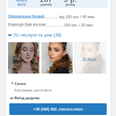
відгук
дзвінків
досвід
Оформление бровей
від 100 грн. / 40 мин.
Корекція брів воском
100 грн. / 20 мин.
➡️ Усі послуги та ціни (28)
11 фото
📍
Салон
Біла Церква, Центр міста
🚗
Виїзд додому
+38 (068) 892..
показати номер