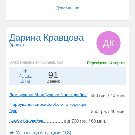
Докладніше
Дарина Кравцова
ДК
бровіст
Олександрійський бульвар, 52а
Перевірено
14 червня
91
Додати
відгук
дзвінок
Ламінування/фарбування/корекція брів
550 грн. / 40 мин.
Фарбування хною/фарбою та корекція
брів
350 грн. / 40 мин.
Комбо (брови+вії)
від 700 грн. / 60 мин.
➡️ Усі послуги та ціни (18)