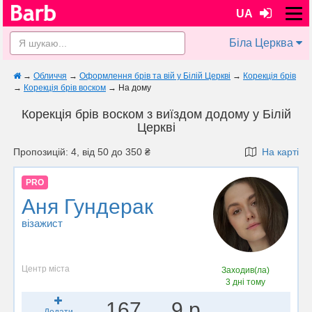
UA
Біла Церква
→
Обличчя
→
Оформлення брів та вій у Білій Церкві
→
Корекція брів
→
Корекція брів воском
→
На дому
Корекція брів воском з виїздом додому у Білій
Церкві
Пропозицій: 4, від 50 до 350 ₴
На карті
PRO
Аня Гундерак
візажист
Центр міста
Заходив(ла)
3 дні тому
167
9 р.
Додати