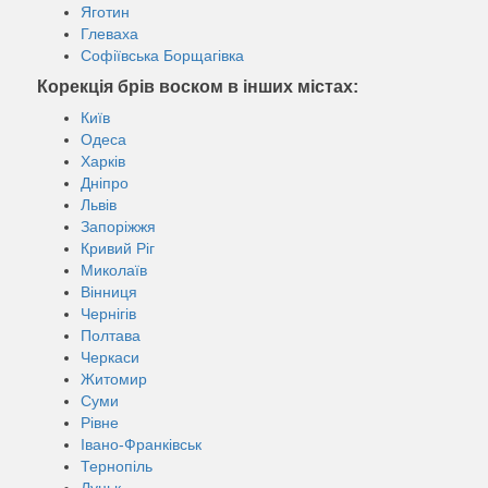
Яготин
Глеваха
Софіївська Борщагівка
Корекція брів воском в інших містах:
Київ
Одеса
Харків
Дніпро
Львів
Запоріжжя
Кривий Ріг
Миколаїв
Вінниця
Чернігів
Полтава
Черкаси
Житомир
Суми
Рівне
Івано-Франківськ
Тернопіль
Луцьк