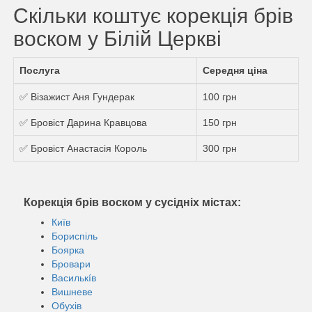
Скільки коштує корекція брів
воском у Білій Церкві
Послуга
Середня ціна
✅ Візажист Аня Гундерак
100 грн
✅ Бровіст Дарина Кравцова
150 грн
✅ Бровіст Анастасія Король
300 грн
Корекція брів воском у сусідніх містах:
Київ
Бориспіль
Боярка
Бровари
Василькíв
Вишневе
Обухів