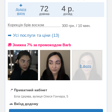
72
4 р.
Додати
відгук
дзвінка
досвід
Корекція брів воском
300 грн. / 10 мин.
➡️ Усі послуги та ціни (13)
🎁 Знижка 7% за промокодом Barb
8 фото
📍
Приватний кабінет
Біла Церква, вулиця Олеся Гончара, 5
🚗
Виїзд додому