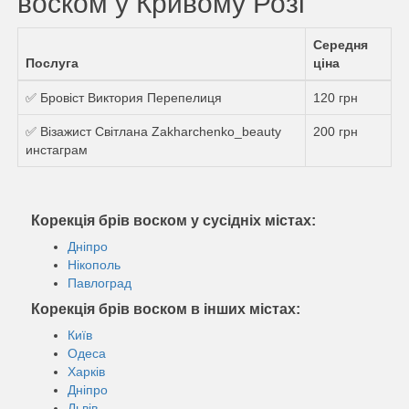
воском у Кривому Розі
Середня
Послуга
ціна
✅ Бровіст Виктория Перепелиця
120 грн
✅ Візажист Світлана Zakharchenko_beauty
200 грн
инстаграм
Корекція брів воском у сусідніх містах:
Дніпро
Нікополь
Павлоград
Корекція брів воском в інших містах:
Київ
Одеса
Харків
Дніпро
Львів