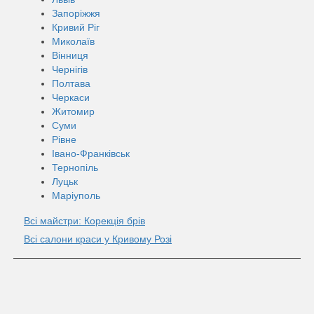
Запоріжжя
Кривий Ріг
Миколаїв
Вінниця
Чернігів
Полтава
Черкаси
Житомир
Суми
Рівне
Івано-Франківськ
Тернопіль
Луцьк
Маріуполь
Всі майстри: Корекція брів
Всі салони краси у Кривому Розі