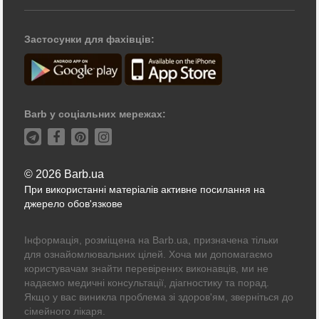
Застосунки для фахівців:
Barb у соціальних мережах:
© 2026 Barb.ua
При використанні матеріалів активне посилання на
джерело обов'язкове
Інформація, розміщена на Barb.ua, призначена тільки
для ознайомлювальних цілей. Хоча ми допомагаємо
користувачам знайти перевірених виконавців, ми не
надаємо медичні консультації, діагностику та порад.
Якщо у вас виникла проблема зі здоров'ям, зверніться до
сімейного лікаря.