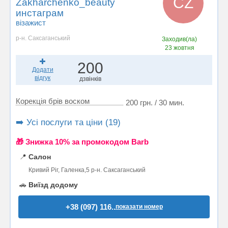
СZ
Zakharchenko_beauty
инстаграм
візажист
р-н. Саксаганський
Заходив(ла)
23 жовтня
200
Додати
відгук
дзвінків
Корекція брів воском
200 грн. / 30 мин.
➡️ Усі послуги та ціни (19)
🎁 Знижка 10% за промокодом Barb
📍
Салон
Кривий Ріг, Галенка,5 р-н. Саксаганський
🚗
Виїзд додому
+38 (097) 116..
показати номер