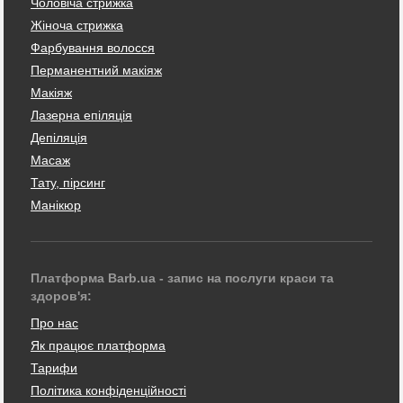
Чоловіча стрижка
Жіноча стрижка
Фарбування волосся
Перманентний макіяж
Макіяж
Лазерна епіляція
Депіляція
Масаж
Тату, пірсинг
Манікюр
Платформа Barb.ua - запис на послуги краси та
здоров'я:
Про нас
Як працює платформа
Тарифи
Політика конфіденційності