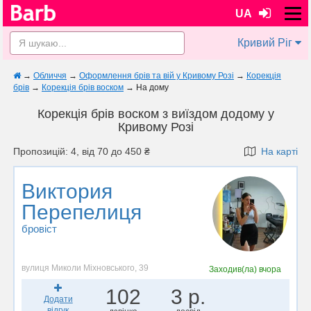
UA
Кривий Ріг
→
Обличчя
→
Оформлення брів та вій у Кривому Розі
→
Корекція
брів
→
Корекція брів воском
→
На дому
Корекція брів воском з виїздом додому у
Кривому Розі
Пропозицій: 4, від 70 до 450 ₴
На карті
Виктория
Перепелиця
бровіст
вулиця Миколи Міхновського, 39
Заходив(ла)
вчора
102
3 р.
Додати
відгук