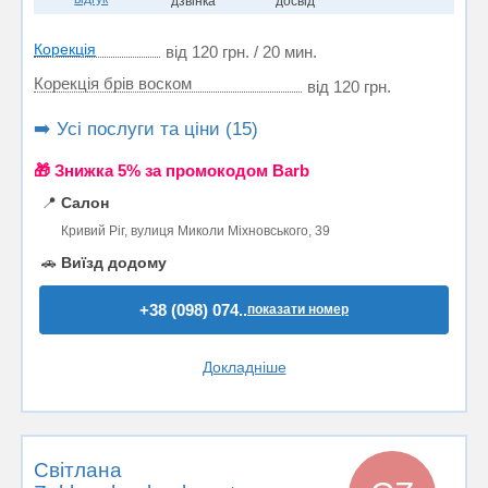
дзвінка
досвід
Корекція
від 120 грн. / 20 мин.
Корекція брів воском
від 120 грн.
➡️ Усі послуги та ціни (15)
🎁 Знижка 5% за промокодом Barb
📍
Салон
Кривий Ріг, вулиця Миколи Міхновського, 39
🚗
Виїзд додому
+38 (098) 074..
показати номер
Докладніше
Світлана