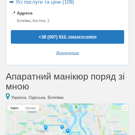
➡️ Усі послуги та ціни (109)
📍
Адреса
Біляївка, Костіна, 3
+38 (097) 910..
показати номер
Докладніше
Апаратний манікюр поряд зі
мною
Україна, Одеська, Біляївка