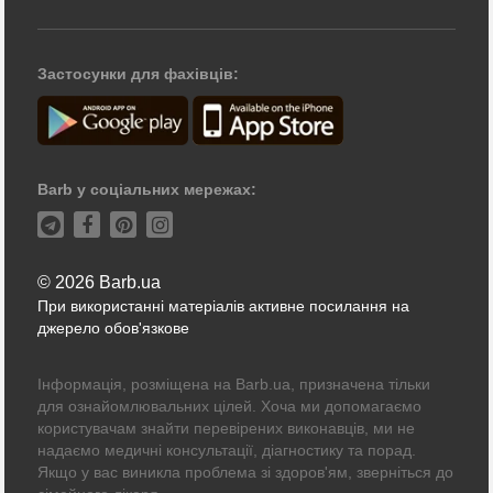
Застосунки для фахівців:
Barb у соціальних мережах:
© 2026 Barb.ua
При використанні матеріалів активне посилання на
джерело обов'язкове
Інформація, розміщена на Barb.ua, призначена тільки
для ознайомлювальних цілей. Хоча ми допомагаємо
користувачам знайти перевірених виконавців, ми не
надаємо медичні консультації, діагностику та порад.
Якщо у вас виникла проблема зі здоров'ям, зверніться до