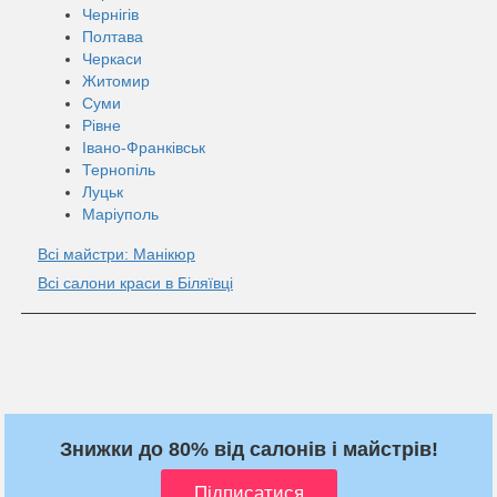
Чернігів
Полтава
Черкаси
Житомир
Суми
Рівне
Івано-Франківськ
Тернопіль
Луцьк
Маріуполь
Всі майстри: Манікюр
Всі салони краси в Біляївці
Знижки до 80% від салонів і майстрів!