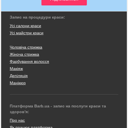
Запис на процедури краси:
Усі салони краси
Усі майстри краси
Чоловіча стрижка
Жіноча стрижка
Фарбування волосся
Макіяж
Депіляція
Манікюр
Платформа Barb.ua - запис на послуги краси та
здоров'я:
Про нас
Як працює платформа