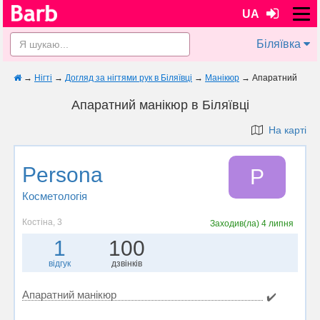
UA
Біляївка
→
Нігті
→
Догляд за нігтями рук в Біляївці
→
Манікюр
→
Апаратний
Апаратний манікюр в Біляївці
На карті
Persona
P
Косметологія
Костіна, 3
Заходив(ла)
4 липня
1
100
відгук
дзвінків
Апаратний манікюр
✔️