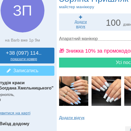
ЗП
майстер манікюру
100
Додати
дзвін
відгук
Апаратний манікюр
на Barb вже 1р 9м
🎁 Знижка 10% за промокодо
+38 (097) 114..
показати номер
Усі пос
Записатись
тудія краси
Богдана Хмельницького"
ернопіль,
9
ивитися на карті
Додати відгук
Виїзд додому