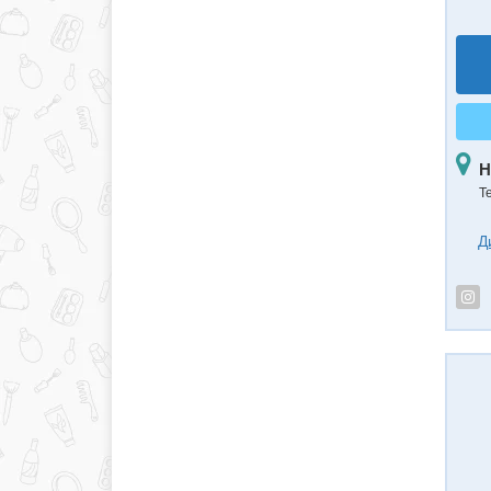
Н
Т
Д