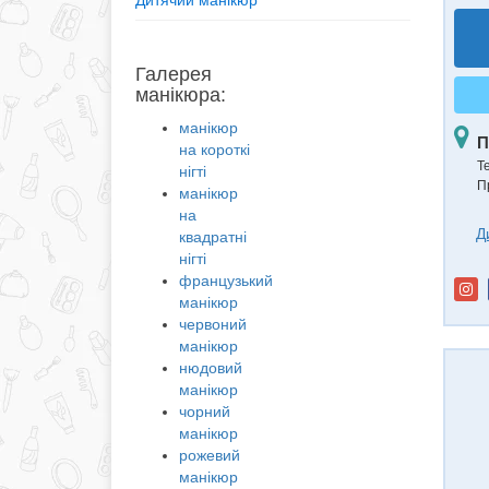
Дитячий манікюр
Галерея
манікюра:
манікюр
П
на короткі
Т
нігті
П
манікюр
на
Д
квадратні
нігті
французький
манікюр
червоний
манікюр
нюдовий
манікюр
чорний
манікюр
рожевий
манікюр