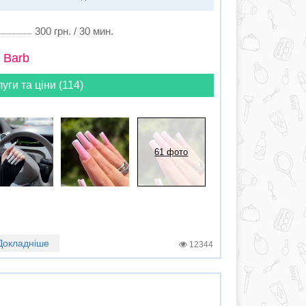
300 грн. / 30 мин.
 Barb
луги та ціни (114)
61 фото
Докладніше
12344