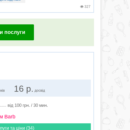
327
и послуги
16 р.
ків
досвід
від 100 грн. / 30 мин.
м Barb
луги та ціни (34)