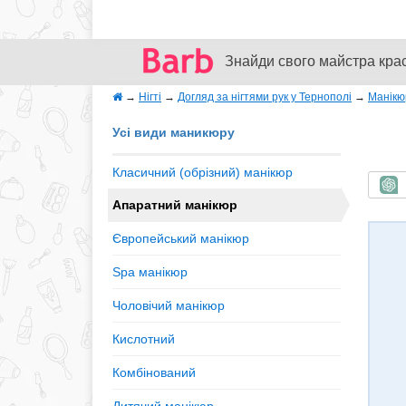
Знайди свого майстра кра
→
Нігті
→
Догляд за нігтями рук у Тернополі
→
Манікю
Усі види маникюру
Класичний (обрізний) манікюр
Ш
Апаратний манікюр
Європейський манікюр
Spa манікюр
Чоловічий манікюр
Кислотний
Комбінований