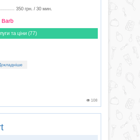
350 грн. / 30 мин.
 Barb
луги та ціни (77)
Докладніше
108
t