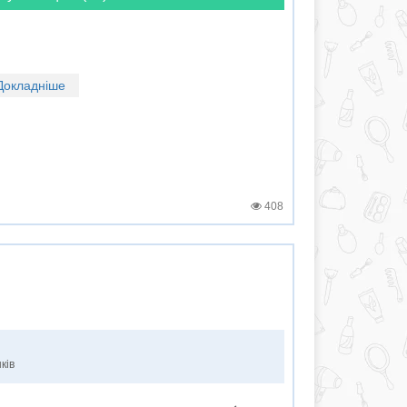
Докладніше
408
ків