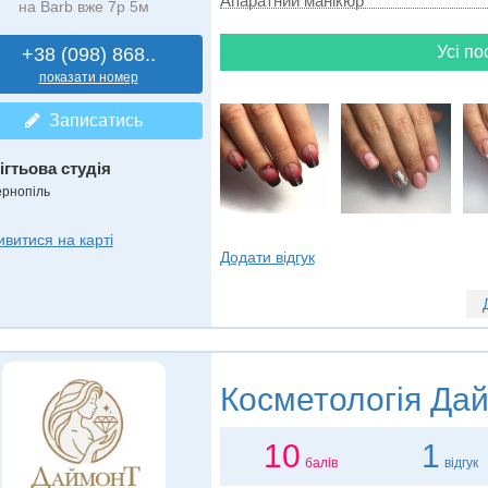
Апаратний манікюр
на Barb вже 7р 5м
Усі по
+38 (098) 868..
показати номер
Записатись
ігтьова студія
ернопіль
ивитися на карті
Додати відгук
Косметологія
Дай
10
1
балів
відгук