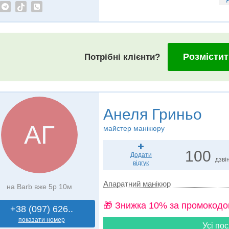
Розмістит
Потрібні клієнти?
Анеля Гриньо
АГ
майстер манікюру
100
Додати
дзвін
відгук
Апаратний манікюр
на Barb вже 5р 10м
🎁 Знижка 10% за промокодо
+38 (097) 626..
показати номер
Усі пос