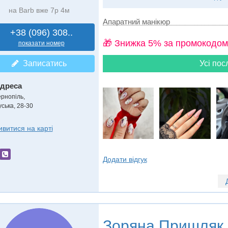
на Barb вже 7р 4м
Апаратний манікюр
+38 (096) 308..
🎁 Знижка 5% за промокодом
показати номер
Записатись
Усі пос
дреса
ернопіль
,
уська, 28-30
ивитися на карті
Додати відгук
Зоряна Пришляк