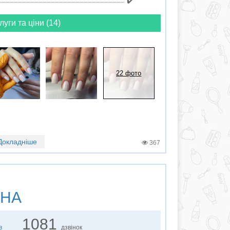
✔️
луги та ціни (14)
22 фото
Докладніше
367
НА
1081
в
дзвінок