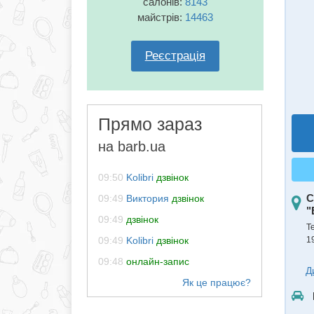
салонів:
8143
майстрів:
14463
Реєстрація
Прямо зараз
на barb.ua
09:50
Kolibri
дзвінок
С
09:49
Виктория
дзвінок
"
09:49
дзвінок
Т
09:49
Kolibri
дзвінок
1
09:48
онлайн-запис
Д