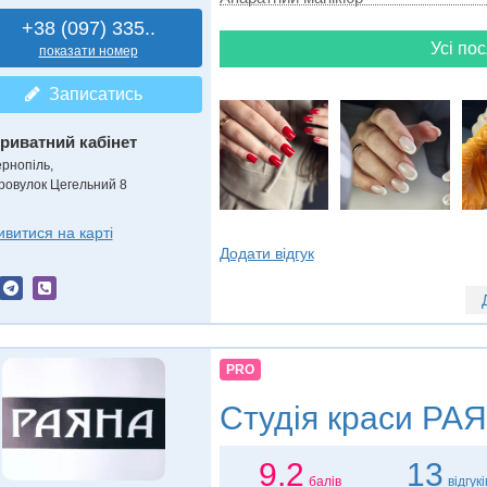
+38 (097) 335..
Усі пос
показати номер
Записатись
риватний кабінет
ернопіль,
ровулок Цегельний 8
ивитися на карті
Додати відгук
PRO
Студія краси
РАЯ
9.2
13
балів
відгукі