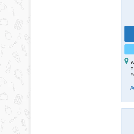
А
Т
ву
Д