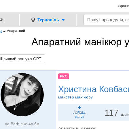
Україн
си
Тернопіль
р
→
Апаратний
Апаратний манікюр у
видкий пошук з GPT
PRO
Христина Ковбас
майстер манікюру
117
Додати
дзвін
відгук
на Barb вже 4р 6м
Апаратний манікюр