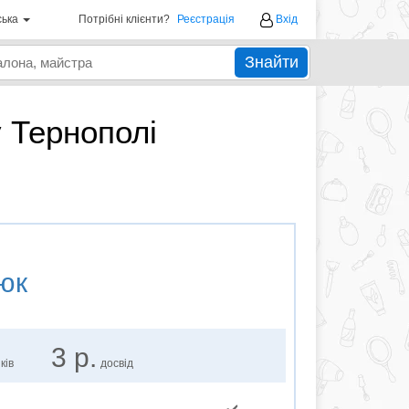
ська
Потрібні клієнти?
Реєстрація
Вхід
Знайти
 Тернополі
юк
3 р.
ків
досвід