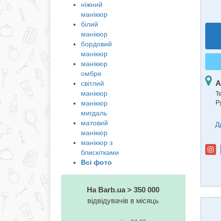
ніжний
манікюр
білий
манікюр
бордовий
манікюр
манікюр
омбре
А
світлий
манікюр
Т
Р
манікюр
мигдаль
матовий
Д
манікюр
манікюр з
блискітками
Всі фото
На Barb.ua > 350 000
відвідувачів в місяць