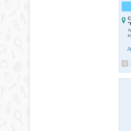
С
"
Т
К
Д