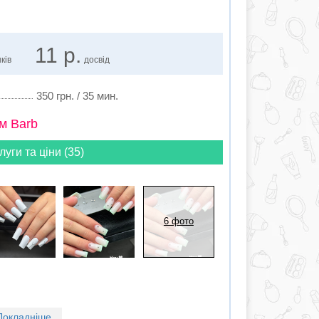
11 р.
ків
досвід
350 грн. / 35 мин.
м Barb
луги та ціни (35)
6 фото
Докладніше