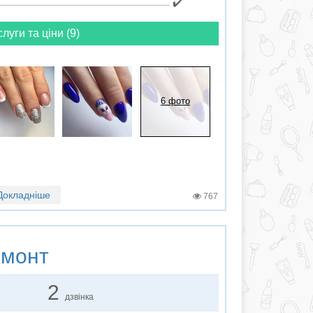
✔️
слуги та ціни (9)
6 фото
Докладніше
767
монт
2
дзвінка