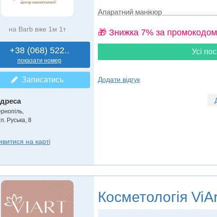
Апаратний манікюр
на Barb вже 1м 1т
🎁 Знижка 7% за промокодом
+38 (068) 522..
Усі пос
показати номер
Записатись
Додати відгук
дреса
ернопіль
,
л. Руська, 8
ивитися на карті
Косметологія
ViAr