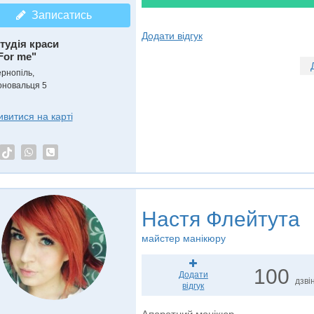
Записатись
Додати відгук
тудія краси
For me"
ернопіль,
оновальця 5
ивитися на карті
Настя Флейтута
майстер манікюру
100
Додати
дзвін
відгук