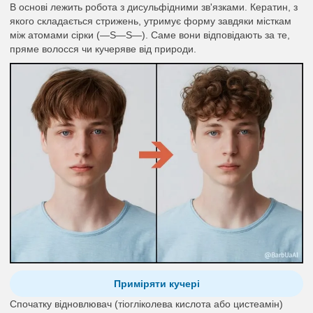
В основі лежить робота з дисульфідними зв'язками. Кератин, з
якого складається стрижень, утримує форму завдяки місткам
між атомами сірки (—S—S—). Саме вони відповідають за те,
пряме волосся чи кучеряве від природи.
Приміряти кучері
Спочатку відновлювач (тіогліколева кислота або цистеамін)