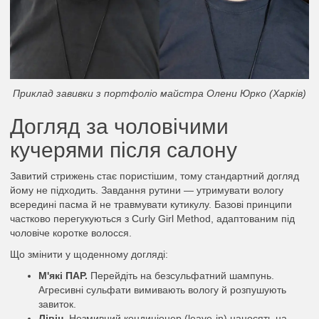
Приклад завивки з портфоліо майстра Олени Юрко (Харків)
Догляд за чоловічими
кучерями після салону
Завитий стрижень стає пористішим, тому стандартний догляд
йому не підходить. Завдання рутини — утримувати вологу
всередині пасма й не травмувати кутикулу. Базові принципи
частково перегукуються з Curly Girl Method, адаптованим під
чоловіче коротке волосся.
Що змінити у щоденному догляді:
М'які ПАР.
Перейдіть на безсульфатний шампунь.
Агресивні сульфати вимивають вологу й розпушують
завиток.
Лівін.
Незмивний кондиціонер (leave-in) наносять на