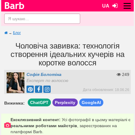
UA
→
Блог
Чоловіча завивка: технологія
створення ідеальних кучерів на
коротке волосся
Софія Болотіна
249
Експерт по волоссю
Дата обновления: 18.06.26
ChatGPT
Perplexity
GoogleAI
Вижимка:
Ексклюзивний контент:
Усі фотографії в цьому матеріалі є
реальними роботами майстрів
, зареєстрованих на
платформі Barb.