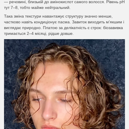
— речовині, близькій до амінокислот самого волосся. Рівень pH
тут 7–8, тобто майже нейтральний.
Така зміна текстури навантажує структуру значно менше,
частково навіть кондиціонує пасма. Завиток виходить м'якшим і
виглядає природно. Платою за делікатність є строк: біозавивка
тримається 2–4 місяці, рідше довше.