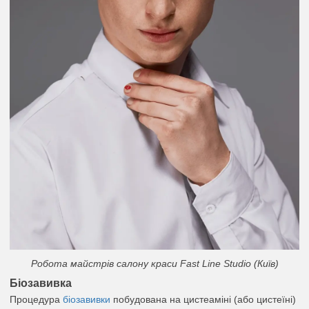
Робота майстрів салону краси Fast Line Studio (Київ)
Біозавивка
Процедура
біозавивки
побудована на цистеаміні (або цистеїні)