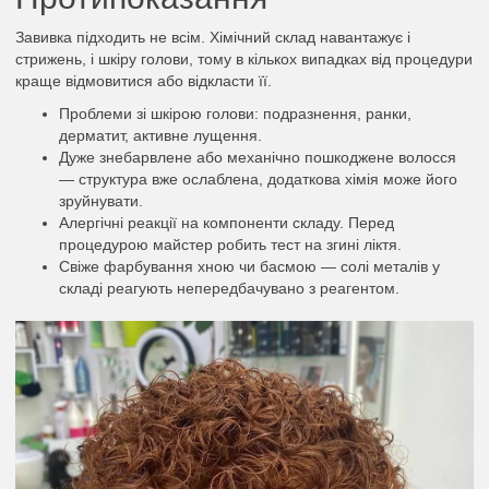
Завивка підходить не всім. Хімічний склад навантажує і
стрижень, і шкіру голови, тому в кількох випадках від процедури
краще відмовитися або відкласти її.
Проблеми зі шкірою голови: подразнення, ранки,
дерматит, активне лущення.
Дуже знебарвлене або механічно пошкоджене волосся
— структура вже ослаблена, додаткова хімія може його
зруйнувати.
Алергічні реакції на компоненти складу. Перед
процедурою майстер робить тест на згині ліктя.
Свіже фарбування хною чи басмою — солі металів у
складі реагують непередбачувано з реагентом.