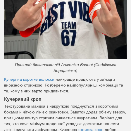
Приклад біозавивки від Анжеліки Возної (Софіївська
Борщагівка)
Кучері на коротке волосся
найкраще працюють у зв'язці з
виразною стрижкою. Розберемо найпопулярніші комбінації та
те, кому з них варто придивитися.
Кучерявий кроп
Текстурована маківка з накруткою поєднується з короткими
боками й чіткою лінією окантовки. Завиток додає об'єму зверху,
при цьому контур стрижки лишається акуратним. Варіант для
тих, хто хоче мінімум щоденної укладки: достатньо нанести
лівін і висушити дифузором. Кучерява
стрижка кроп
добре