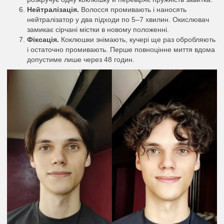
Нейтралізація.
Волосся промивають і наносять
нейтралізатор у два підходи по 5–7 хвилин. Окислювач
замикає сірчані містки в новому положенні.
Фіксація.
Коклюшки знімають, кучері ще раз обробляють
і остаточно промивають. Перше повноцінне миття вдома
допустиме лише через 48 годин.