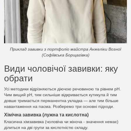
Приклад завивки з портфоліо майстра Анжеліки Возної
(Софіївська Борщагівка)
Види чоловічої завивки: яку
обрати
Усі методики відрізняються діючою речовиною та рівнем pH.
Чим вищий pH, тим сильніше відкривається кутикула й тим
довше тримається перманентна укладка — але тим більше
навантаження на пасма. Розберемо три основні підходи.
Хімічна завивка (лужна та кислотна)
Класична хімзавивка (чоловіча чи жіноча - значення немає)
ділиться на дві групи за кислотністю складу.