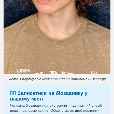
Фото з портфоліо майстра Олени Штельмах (Вінниця)
💇‍♂️ Записатися на біозавивку у
вашому місті
Чоловіча біозавивка на цистеаміні — делікатний спосіб
додати волоссю хвилю. Оберіть місто, щоб порівняти