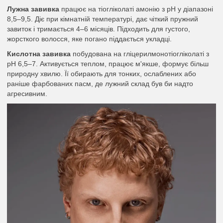
Лужна завивка
працює на тіогліколаті амонію з pH у діапазоні
8,5–9,5. Діє при кімнатній температурі, дає чіткий пружний
завиток і тримається 4–6 місяців. Підходить для густого,
жорсткого волосся, яке погано піддається укладці.
Кислотна завивка
побудована на гліцерилмонотіогліколаті з
pH 6,5–7. Активується теплом, працює м'якше, формує більш
природну хвилю. Її обирають для тонких, ослаблених або
раніше фарбованих пасм, де лужний склад був би надто
агресивним.