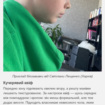
Приклад біозавивки від Світлани Лещенко (Харків)
Кучерявий квіф
Передню зону піднімають хвилею вгору, а решту маківки
лишають текстурованою. За настроєм квіф — щось середнє
між помпадуром і кропом: він менш формальний, але теж
додає висоти. Підходить власникам невисокого чола, яким