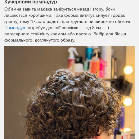
Кучерявий помпадур
Об'ємна завита маківка зачісується назад і вгору, боки
лишаються коротшими. Така форма витягує силует і додає
зросту, тому її часто радять для круглого чи широкого обличчя.
Помпадур
потребує довшої верхівки — від 8 см — і
регулярного стайлінгу кремом або пастою. Вибір для більш
формального, доглянутого образу.