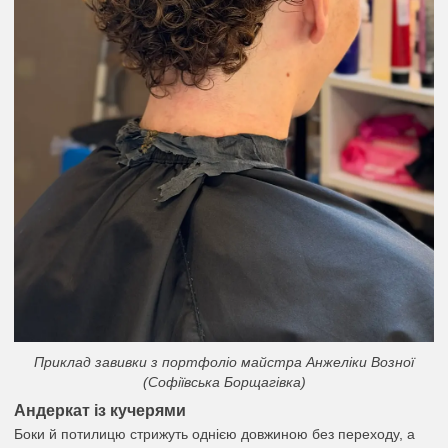
Приклад завивки з портфоліо майстра Анжеліки Возної
(Софіївська Борщагівка)
Андеркат із кучерями
Боки й потилицю стрижуть однією довжиною без переходу, а