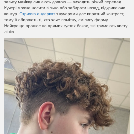
завиту маківку лишають довгою — виходить різкий перепад.
Кучері можна носити вільно або забирати назад, відкриваючи
контур.
Стрижка андеркат
з кучерями дає виразний контраст,
тому її обирають ті, хто хоче помітну, сміливу форму.
Найкраще працює на прямих густих боках, які тримають чисту
лінію.