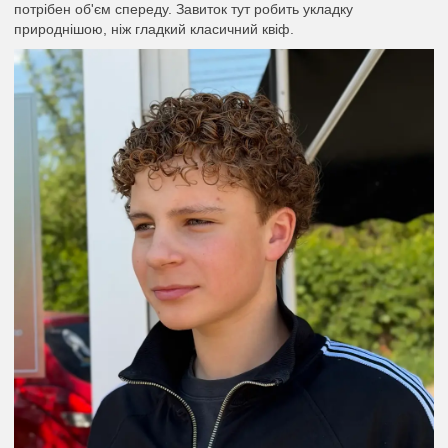
потрібен об'єм спереду. Завиток тут робить укладку
природнішою, ніж гладкий класичний квіф.