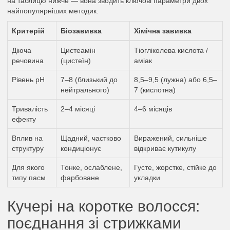
на таблицю нижче — вона зводить ключові параметри двох
найпопулярніших методик.
Критерій
Біозавивка
Хімічна завивка
Діюча
Цистеамін
Тіогліколева кислота /
речовина
(цистеїн)
аміак
Рівень pH
7–8 (близький до
8,5–9,5 (лужна) або 6,5–
нейтрального)
7 (кислотна)
Тривалість
2–4 місяці
4–6 місяців
ефекту
Вплив на
Щадний, частково
Виражений, сильніше
структуру
кондиціонує
відкриває кутикулу
Для якого
Тонке, ослаблене,
Густе, жорстке, стійке до
типу пасм
фарбоване
укладки
Кучері на коротке волосся:
поєднання зі стрижками