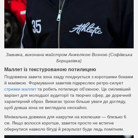
Завивка, виконана майстром Анжелікою Возною (Софіївська
Борщагівка)
Маллет із текстурованою потилицею
Подовжена завита зона ззаду поєднується з коротшими боками
й маківкою. Формування завитків підкреслює ретро-силует
стрижки маллет
та робить потилицю об'ємною. Це сміливіший
варіант для молодшої аудиторії та творчих сфер, де доречний
характерний образ. Вимагає трохи більше уваги до догляду,
щоб довша зона не виглядала неохайно.
Мінімальна довжина для накрутки на коклюшки — близько 6
см. Якщо волосся коротше, завиток просто не встигне
обернутися навколо бігуді й результат буде ледь помітним.