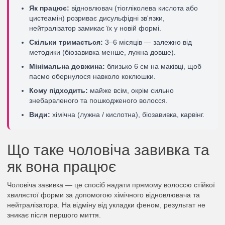
Як працює:
відновлювач (тіогліколева кислота або
цистеамін) розриває дисульфідні зв'язки,
нейтралізатор замикає їх у новій формі.
Скільки тримається:
3–6 місяців — залежно від
методики (біозавивка менше, лужна довше).
Мінімальна довжина:
близько 6 см на маківці, щоб
пасмо обернулося навколо коклюшки.
Кому підходить:
майже всім, окрім сильно
знебарвленого та пошкодженого волосся.
Види:
хімічна (лужна / кислотна), біозавивка, карвінг.
Що таке чоловіча завивка та
як вона працює
Чоловіча завивка — це спосіб надати прямому волоссю стійкої
хвилястої форми за допомогою хімічного відновлювача та
нейтралізатора. На відміну від укладки феном, результат не
зникає після першого миття.