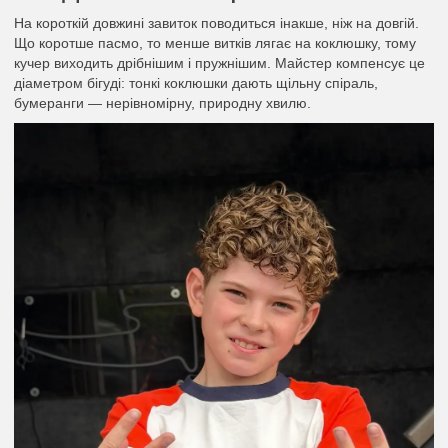
На короткій довжині завиток поводиться інакше, ніж на довгій.
Що коротше пасмо, то менше витків лягає на коклюшку, тому
кучер виходить дрібнішим і пружнішим. Майстер компенсує це
діаметром бігуді: тонкі коклюшки дають щільну спіраль,
бумеранги — нерівномірну, природну хвилю.