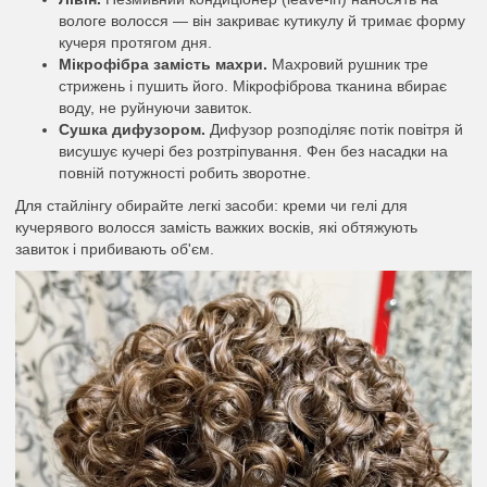
вологе волосся — він закриває кутикулу й тримає форму
кучеря протягом дня.
Мікрофібра замість махри.
Махровий рушник тре
стрижень і пушить його. Мікрофіброва тканина вбирає
воду, не руйнуючи завиток.
Сушка дифузором.
Дифузор розподіляє потік повітря й
висушує кучері без розтріпування. Фен без насадки на
повній потужності робить зворотне.
Для стайлінгу обирайте легкі засоби: креми чи гелі для
кучерявого волосся замість важких восків, які обтяжують
завиток і прибивають об'єм.