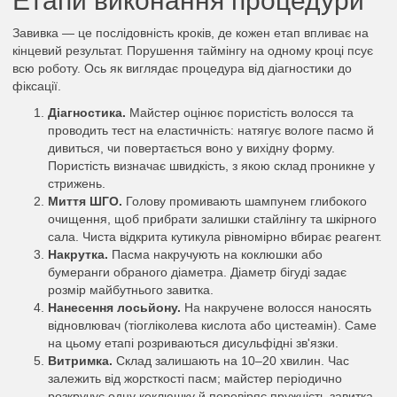
Етапи виконання процедури
Завивка — це послідовність кроків, де кожен етап впливає на
кінцевий результат. Порушення таймінгу на одному кроці псує
всю роботу. Ось як виглядає процедура від діагностики до
фіксації.
Діагностика.
Майстер оцінює пористість волосся та
проводить тест на еластичність: натягує вологе пасмо й
дивиться, чи повертається воно у вихідну форму.
Пористість визначає швидкість, з якою склад проникне у
стрижень.
Миття ШГО.
Голову промивають шампунем глибокого
очищення, щоб прибрати залишки стайлінгу та шкірного
сала. Чиста відкрита кутикула рівномірно вбирає реагент.
Накрутка.
Пасма накручують на коклюшки або
бумеранги обраного діаметра. Діаметр бігуді задає
розмір майбутнього завитка.
Нанесення лосьйону.
На накручене волосся наносять
відновлювач (тіогліколева кислота або цистеамін). Саме
на цьому етапі розриваються дисульфідні зв'язки.
Витримка.
Склад залишають на 10–20 хвилин. Час
залежить від жорсткості пасм; майстер періодично
розкручує одну коклюшку й перевіряє пружність завитка.