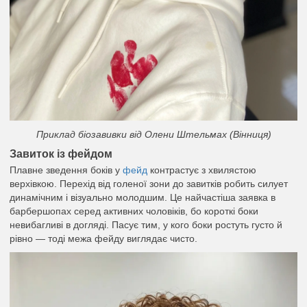
Приклад біозавивки від Олени Штельмах (Вінниця)
Завиток із фейдом
Плавне зведення боків у
фейд
контрастує з хвилястою
верхівкою. Перехід від голеної зони до завитків робить силует
динамічним і візуально молодшим. Це найчастіша заявка в
барбершопах серед активних чоловіків, бо короткі боки
невибагливі в догляді. Пасує тим, у кого боки ростуть густо й
рівно — тоді межа фейду виглядає чисто.