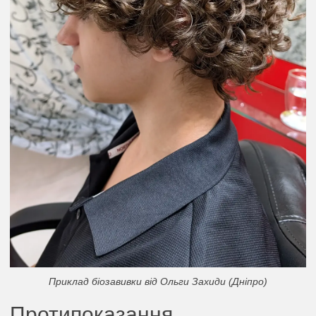
Приклад біозавивки від Ольги Захиди (Дніпро)
Протипоказання