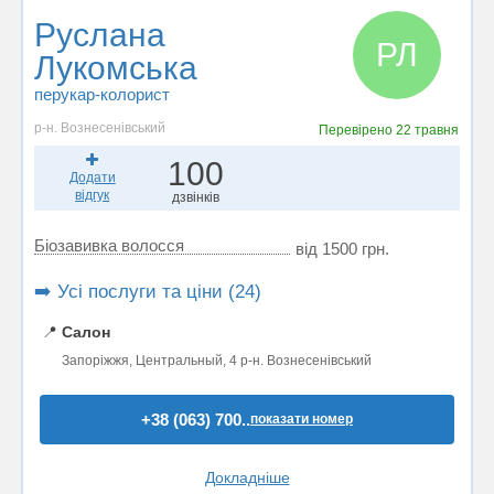
Руслана
РЛ
Лукомська
перукар-колорист
р-н. Вознесенівський
Перевірено
22 травня
100
Додати
відгук
дзвінків
Біозавивка волосся
від 1500 грн.
➡️ Усі послуги та ціни (24)
📍
Салон
Запоріжжя, Центральный, 4 р-н. Вознесенівський
+38 (063) 700..
показати номер
Докладніше