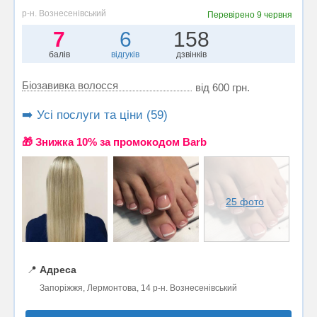
р-н. Вознесенівський
Перевірено
9 червня
7
6
158
балів
відгуків
дзвінків
Біозавивка волосся
від 600 грн.
➡️ Усі послуги та ціни (59)
🎁 Знижка 10% за промокодом Barb
25 фото
📍
Адреса
Запоріжжя, Лермонтова, 14 р-н. Вознесенівський