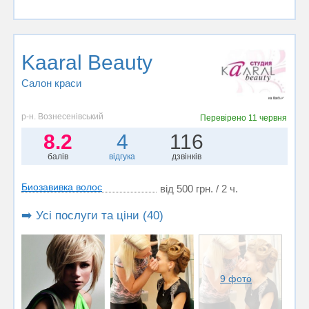
Kaaral Beauty
Салон краси
р-н. Вознесенівський
Перевірено
11 червня
8.2
4
116
балів
відгука
дзвінків
Биозавивка волос
від 500 грн. / 2 ч.
➡️ Усі послуги та ціни (40)
9 фото