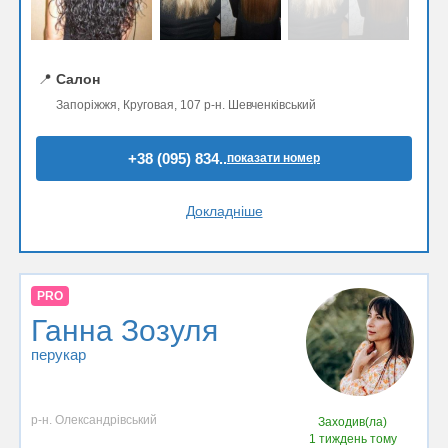
📍
Салон
Запоріжжя, Круговая, 107 р-н. Шевченківський
+38 (095) 834..
показати номер
Докладніше
PRO
Ганна Зозуля
перукар
р-н. Олександрівський
Заходив(ла)
1 тиждень тому