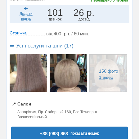
Перевірено
6 червня
101
26 р.
Додати
відгук
дзвінок
досвід
Стрижка
від 400 грн. / 60 мин.
➡️ Усі послуги та ціни (17)
156 фото
1 відео
📍
Салон
Запоріжжя, Пр. Соборный 160, Eco Tower р-н.
Вознесенівський
+38 (098) 863..
показати номер