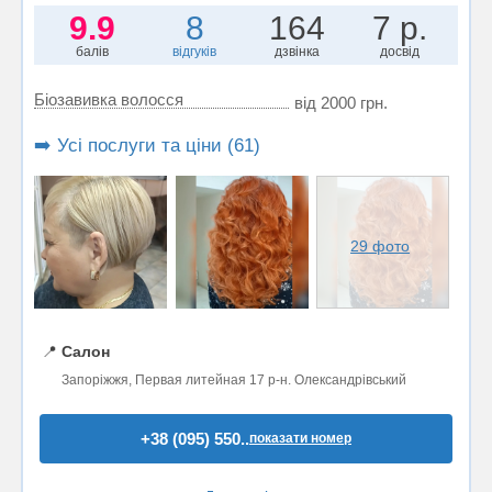
9.9
8
164
7 р.
балів
відгуків
дзвінка
досвід
Біозавивка волосся
від 2000 грн.
➡️ Усі послуги та ціни (61)
29 фото
📍
Салон
Запоріжжя, Первая литейная 17 р-н. Олександрівський
+38 (095) 550..
показати номер