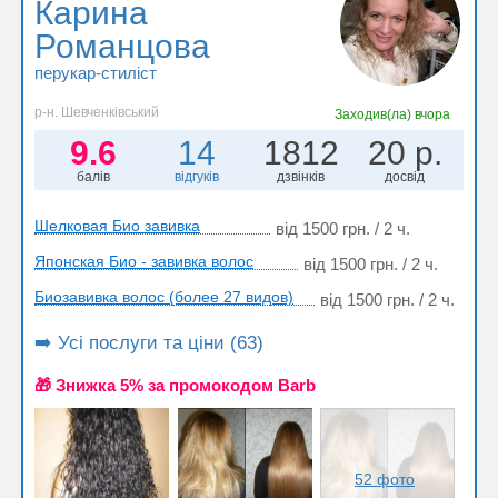
Карина
Романцова
перукар-стиліст
р-н. Шевченківський
Заходив(ла)
вчора
9.6
14
1812
20 р.
балів
відгуків
дзвінків
досвід
Шелковая Био завивка
від 1500 грн. / 2 ч.
Японская Био - завивка волос
від 1500 грн. / 2 ч.
Биозавивка волос (более 27 видов)
від 1500 грн. / 2 ч.
➡️ Усі послуги та ціни (63)
🎁 Знижка 5% за промокодом Barb
52 фото