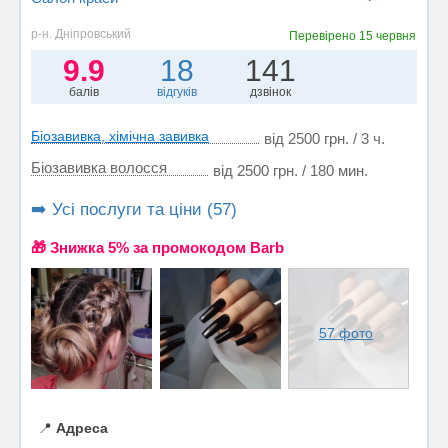
р-н. Дніпровський
Перевірено
15 червня
9.9
18
141
балів
відгуків
дзвінок
Біозавивка, хімічна завивка
від 2500 грн. / 3 ч.
Біозавивка волосся
від 2500 грн. / 180 мин.
➡️ Усі послуги та ціни (57)
🎁 Знижка 5% за промокодом Barb
57 фото
📍
Адреса