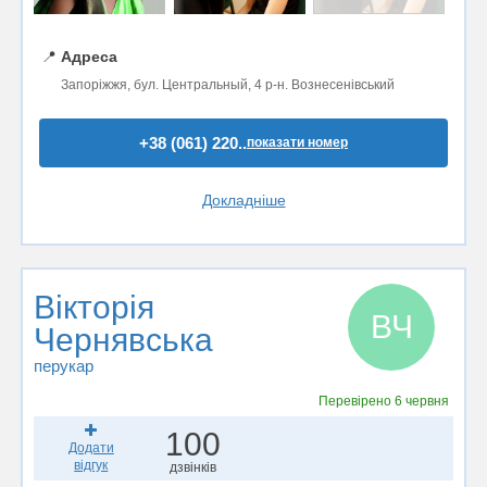
📍
Адреса
Запоріжжя, бул. Центральный, 4 р-н. Вознесенівський
+38 (061) 220..
показати номер
Докладніше
Вікторія
ВЧ
Чернявська
перукар
Перевірено
6 червня
100
Додати
відгук
дзвінків