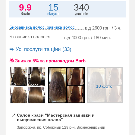
9.9
15
340
балів
відгуків
дзвінків
Биозавивка волос, завивка волос
від 2600 грн. / 3 ч.
Біозавивка волосся
від 4000 грн. / 180 мин.
➡️ Усі послуги та ціни (33)
🎁 Знижка 5% за промокодом Barb
10 фото
📍
Салон краси "Мастерская завивки и
выпрямления волос"
Запоріжжя, пр. Соборный 129 р-н. Вознесенівський