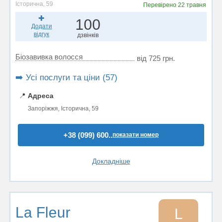
Історична, 59
Перевірено
22 травня
100
Додати
відгук
дзвінків
Біозавивка волосся
від 725 грн.
➡️ Усі послуги та ціни (57)
📍
Адреса
Запоріжжя, Історична, 59
+38 (099) 600..
показати номер
Докладніше
La Fleur
L