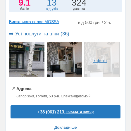
9.1
13
324
балів
відгуків
дзвінка
Биозавивка волос MOSSA
від 500 грн. / 2 ч.
➡️ Усі послуги та ціни (36)
7 фото
📍
Адреса
Запоріжжя, Гоголя, 53 р-н. Олександрівський
+38 (061) 213..
показати номер
Докладніше