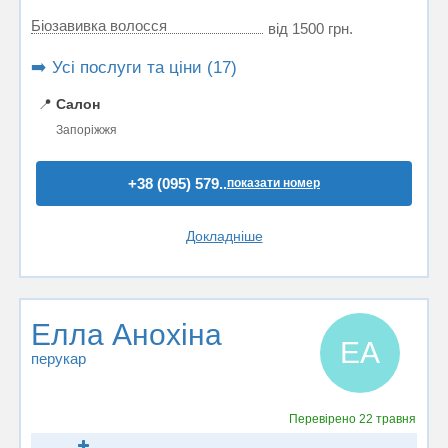
Біозавивка волосся
від 1500 грн.
➡️ Усі послуги та ціни (17)
📍
Салон
Запоріжжя
+38 (095) 579..
показати номер
Докладніше
Елла Анохіна
ЕА
перукар
Перевірено
22 травня