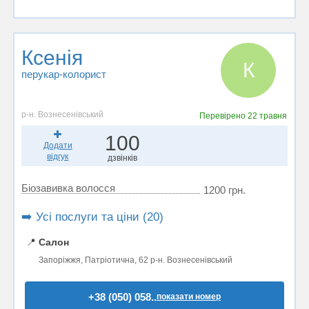
Ксенія
К
перукар-колорист
р-н. Вознесенівський
Перевірено
22 травня
100
Додати
відгук
дзвінків
Біозавивка волосся
1200 грн.
➡️ Усі послуги та ціни (20)
📍
Салон
Запоріжжя, Патріотична, 62 р-н. Вознесенівський
+38 (050) 058..
показати номер