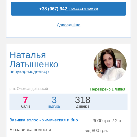
+38 (067) 942..
показати номер
Докладніше
Наталья
Латышенко
перукар-модельєр
р-н. Олександрівський
Перевірено
1 липня
7
3
318
балів
відгука
дзвінків
Завивка волос - химическая и био
3000 грн. / 2 ч.
Біозавивка волосся
від 800 грн.