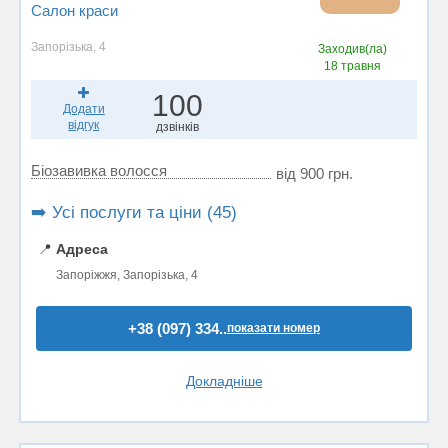
Салон краси
Запорізька, 4
Заходив(ла)
18 травня
100
Додати
відгук
дзвінків
Біозавивка волосся
від 900 грн.
➡️ Усі послуги та ціни (45)
📍
Адреса
Запоріжжя, Запорізька, 4
+38 (097) 334..
показати номер
Докладніше