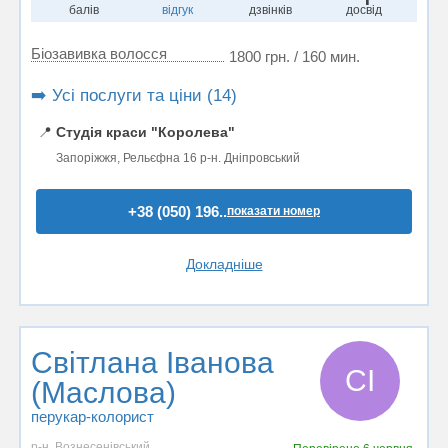
балів
відгук
дзвінків
досвід
Біозавивка волосся
1800 грн. / 160 мин.
➡️ Усі послуги та ціни (14)
📍
Студія краси "Королева"
Запоріжжя, Рельєфна 16 р-н. Дніпровський
+38 (050) 196..
показати номер
Докладніше
Світлана Іванова
СІ
(Маслова)
перукар-колорист
р-н. Вознесенівський