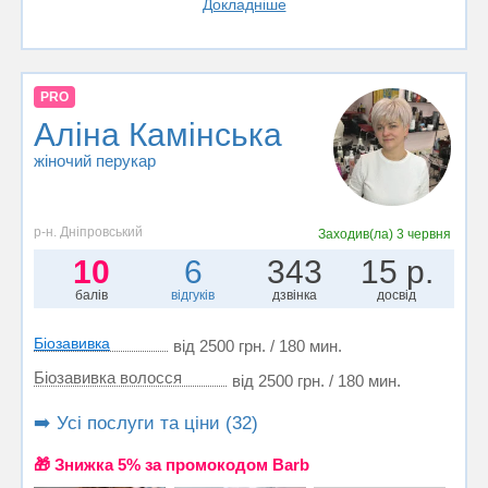
Докладніше
PRO
Аліна Камінська
жіночий перукар
р-н. Дніпровський
Заходив(ла)
3 червня
10
6
343
15 р.
балів
відгуків
дзвінка
досвід
Біозавивка
від 2500 грн. / 180 мин.
Біозавивка волосся
від 2500 грн. / 180 мин.
➡️ Усі послуги та ціни (32)
🎁 Знижка 5% за промокодом Barb