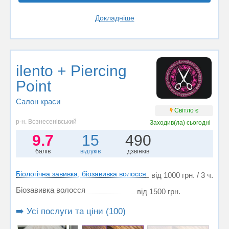
Докладніше
ilento + Piercing
Point
Салон краси
Світло є
р-н. Вознесенівський
Заходив(ла)
сьогодні
9.7
15
490
балів
відгуків
дзвінків
Біологічна завивка, біозавивка волосся
від 1000 грн. / 3 ч.
Біозавивка волосся
від 1500 грн.
➡️ Усі послуги та ціни (100)