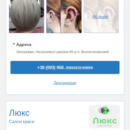
66 фото
📍
Адреса
Запоріжжя, Незалежної україни 66 р-н. Вознесенівський
+38 (093) 958..
показати номер
Докладніше
Люкс
Салон краси