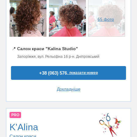
65 фото
📍
Салон краси "Kalina Studio"
Запоріжжя, вул. Рельєфна 16 р-н. Дніпровський
+38 (063) 576..
показати номер
Докладніше
PRO
K'Alina
Салон краси