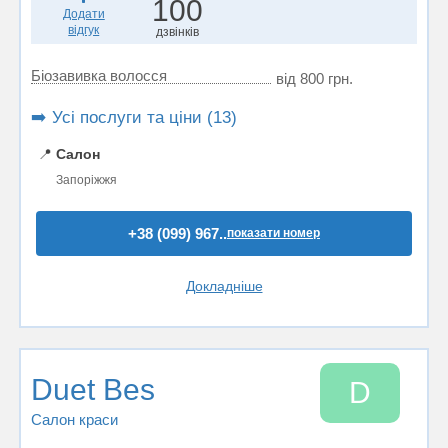
100
Додати
відгук
дзвінків
Біозавивка волосся
від 800 грн.
➡️ Усі послуги та ціни (13)
📍
Салон
Запоріжжя
+38 (099) 967..
показати номер
Докладніше
Duet Bes
D
Салон краси