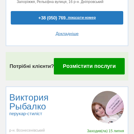
Запоріжжя, Рельєфна вулиця, 16 р-н. Дніпровський
+38 (050) 769..
показати номер
Докладніше
Розмістити послуги
Потрібні клієнти?
Виктория
Рыбалко
перукар-стиліст
р-н. Вознесенівський
Заходив(ла)
15 липня