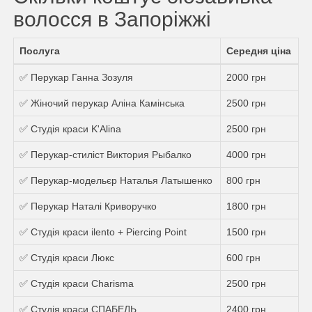
волосся в Запоріжжі
Послуга
Середня ціна
✅ Перукар Ганна Зозуля
2000 грн
✅ Жіночий перукар Аліна Камінська
2500 грн
✅ Студія краси K'Alina
2500 грн
✅ Перукар-стиліст Виктория Рыбалко
4000 грн
✅ Перукар-модельєр Наталья Латышенко
800 грн
✅ Перукар Наталі Криворучко
1800 грн
✅ Студія краси ilento + Piercing Point
1500 грн
✅ Студія краси Люкс
600 грн
✅ Студія краси Charisma
2500 грн
✅ Студія краси СПАБЕЛЬ
2400 грн