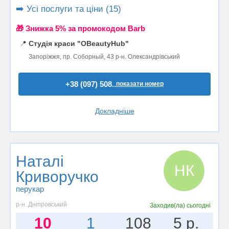
➡️ Усі послуги та ціни (15)
🎁 Знижка 5% за промокодом Barb
📍
Студія краси "ОBeautyHub"
Запоріжжя, пр. Соборный, 43 р-н. Олександрівський
+38 (097) 508..
показати номер
Докладніше
Наталі
НК
Криворучко
перукар
р-н. Дніпровський
Заходив(ла)
сьогодні
10
1
108
5 р.