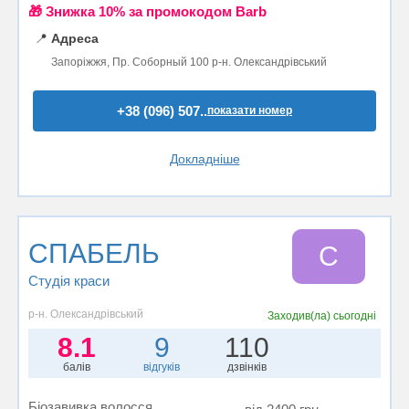
🎁 Знижка 10% за промокодом Barb
📍
Адреса
Запоріжжя, Пр. Соборный 100 р-н. Олександрівський
+38 (096) 507..
показати номер
Докладніше
СПАБЕЛЬ
С
Студія краси
р-н. Олександрівський
Заходив(ла)
сьогодні
8.1
9
110
балів
відгуків
дзвінків
Біозавивка волосся