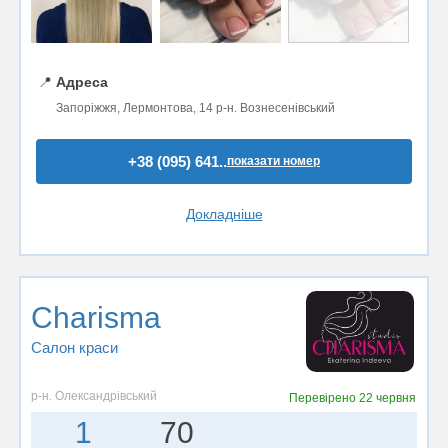
📍
Адреса
Запоріжжя, Лермонтова, 14 р-н. Вознесенівський
+38 (095) 641..
показати номер
Докладніше
Charisma
Салон краси
р-н. Олександрівський
Перевірено
22 червня
1
70