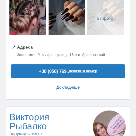
57 фото
📍
Адреса
Запоріжжя, Рельєфна вулиця, 16 р-н. Дніпровський
+38 (050) 769..
показати номер
Докладніше
Виктория
Рыбалко
перукар-стиліст