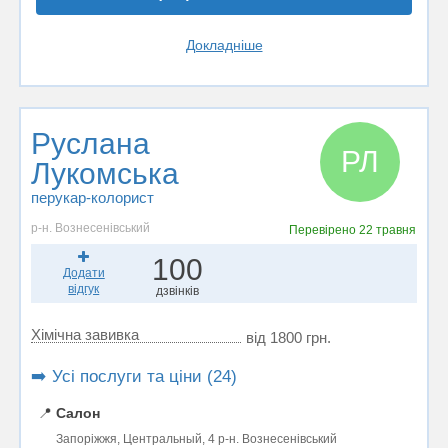
Докладніше
Руслана
РЛ
Лукомська
перукар-колорист
р-н. Вознесенівський
Перевірено
22 травня
100
Додати
відгук
дзвінків
Хімічна завивка
від 1800 грн.
➡️ Усі послуги та ціни (24)
📍
Салон
Запоріжжя, Центральный, 4 р-н. Вознесенівський