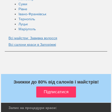
Суми
Рівне
Івано-Франківськ
Тернопіль
Луцьк
Маріуполь
Всі майстри: Завивка волосся
Всі салони краси в Запоріжжі
Знижки до 80% від салонів і майстрів!
Запис на процедури краси: