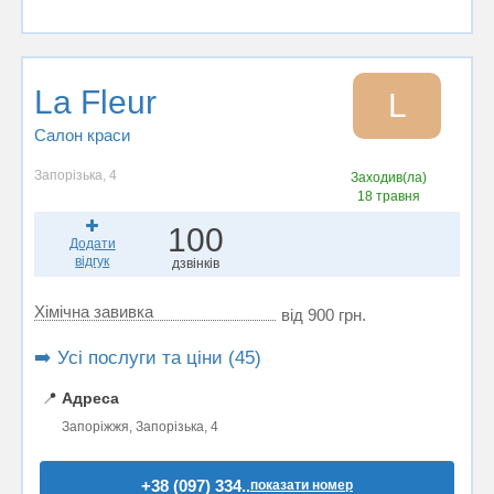
La Fleur
L
Салон краси
Запорізька, 4
Заходив(ла)
18 травня
100
Додати
відгук
дзвінків
Хімічна завивка
від 900 грн.
➡️ Усі послуги та ціни (45)
📍
Адреса
Запоріжжя, Запорізька, 4
+38 (097) 334..
показати номер