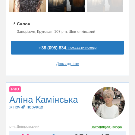
📍
Салон
Запоріжжя, Круговая, 107 р-н. Шевченківський
+38 (095) 834..
показати номер
Докладніше
PRO
Аліна Камінська
жіночий перукар
р-н. Дніпровський
Заходив(ла)
вчора