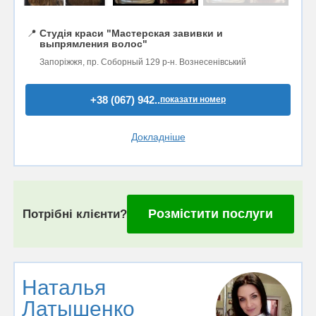
📍
Студія краси "Мастерская завивки и
выпрямления волос"
Запоріжжя, пр. Соборный 129 р-н. Вознесенівський
+38 (067) 942..
показати номер
Докладніше
Розмістити послуги
Потрібні клієнти?
Наталья
Латышенко