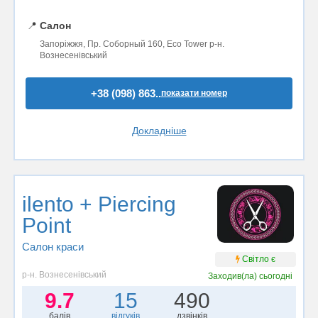
📍
Салон
Запоріжжя, Пр. Соборный 160, Eco Tower р-н.
Вознесенівський
+38 (098) 863..
показати номер
Докладніше
ilento + Piercing
Point
Салон краси
Світло є
р-н. Вознесенівський
Заходив(ла)
сьогодні
9.7
15
490
балів
відгуків
дзвінків