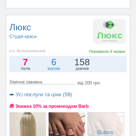
Люкс
Студія краси
р-н. Вознесенівський
Перевірено
9 червня
7
6
158
балів
відгуків
дзвінків
Хімічна завивка
від 200 грн.
➡️ Усі послуги та ціни (59)
🎁 Знижка 10% за промокодом Barb
25 фото