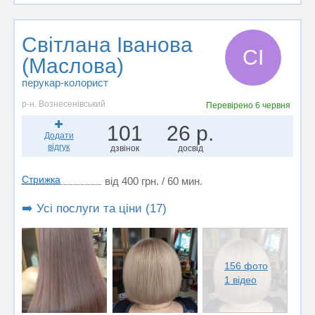
Світлана Іванова
СІ
(Маслова)
перукар-колорист
р-н. Вознесенівський
Перевірено
6 червня
101
26 р.
Додати
відгук
дзвінок
досвід
Стрижка
від 400 грн. / 60 мин.
➡️ Усі послуги та ціни (17)
156 фото
1 відео