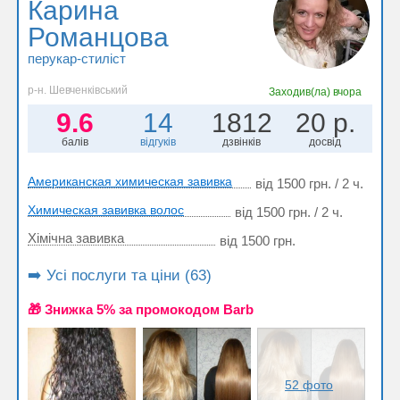
Карина
Романцова
перукар-стиліст
р-н. Шевченківський
Заходив(ла)
вчора
9.6
14
1812
20 р.
балів
відгуків
дзвінків
досвід
Американская химическая завивка
від 1500 грн. / 2 ч.
Химическая завивка волос
від 1500 грн. / 2 ч.
Хімічна завивка
від 1500 грн.
➡️ Усі послуги та ціни (63)
🎁 Знижка 5% за промокодом Barb
52 фото