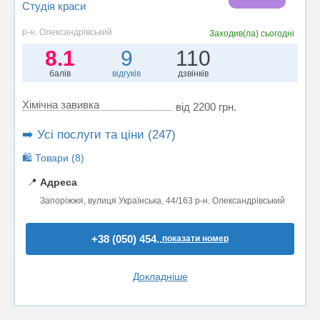
Студія краси
р-н. Олександрівський
Заходив(ла)
сьогодні
8.1
9
110
балів
відгуків
дзвінків
Хімічна завивка
від 2200 грн.
➡️ Усі послуги та ціни (247)
🛍️ Товари (8)
📍
Адреса
Запоріжжя, вулиця Українська, 44/163 р-н. Олександрівський
+38 (050) 454..
показати номер
Докладніше