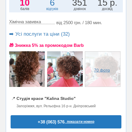
10
6
351
15 р.
балів
відгуків
дзвінок
досвід
Хімічна завивка
від 2500 грн. / 180 мин.
➡️ Усі послуги та ціни (32)
🎁 Знижка 5% за промокодом Barb
70 фото
📍
Студія краси "Kalina Studio"
Запоріжжя, вул. Рельєфна 16 р-н. Дніпровський
+38 (063) 576..
показати номер