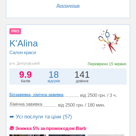
Докладніше
PRO
K'Alina
Салон краси
р-н. Дніпровський
Перевірено
15 червня
9.9
18
141
балів
відгуків
дзвінок
Біозавивка, хімічна завивка
від 2500 грн. / 3 ч.
Хімічна завивка
від 2500 грн. / 180 мин.
➡️ Усі послуги та ціни (57)
🎁 Знижка 5% за промокодом Barb