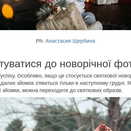
Ph:
Анастасия Щербина
туватися до новорічної фот
спіху. Особливо, якщо це стосується святкової новоріч
вдалих зйомок з'явиться тільки в наступному грудні.
ї зйомки, можна переходити до святкових образів.