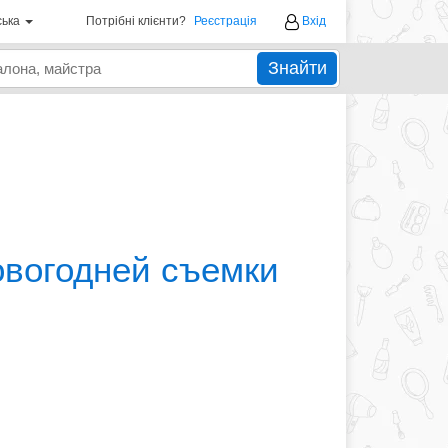
ська
Потрібні клієнти?
Реєстрація
Вхід
Знайти
овогодней съемки