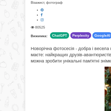
Візажист, фотограф
80525
ChatGPT
Perplexity
GoogleAI
Вижимка:
Новорічна фотосесія - добра і весела 
маєте: найкращих друзів-авантюристів
можна зробити унікальні пам'ятні знім