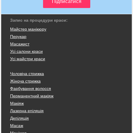
Запис на процедури краси:
Майстер манікюру
Перукар
Масажист
Усі салони краси
Усі майстри краси
Чоловіча стрижка
Жіноча стрижка
Фарбування волосся
Перманентний макіяж
Макіяж
Лазерна епіляція
Депіляція
Масаж