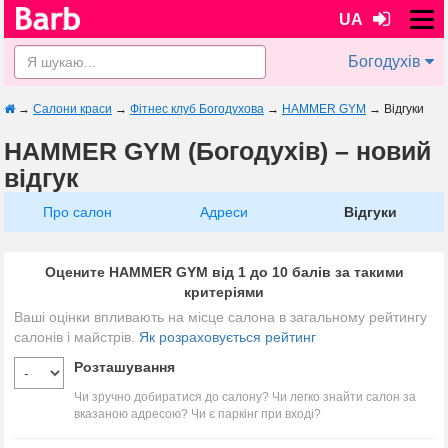
UA
Богодухів
→
Салони краси
→
Фітнес клуб Богодухова
→
HAMMER GYM
→
Відгуки
HAMMER GYM (Богодухів) – новий
відгук
Про салон
Адреси
Відгуки
Оцените HAMMER GYM від 1 до 10 балів за такими
критеріями
Ваші оцінки впливають на місце салона в загальному рейтингу
салонів і майстрів.
Як розраховується рейтинг
Розташування
Чи зручно добиратися до салону? Чи легко знайти салон за
вказаною адресою? Чи є паркінг при вході?