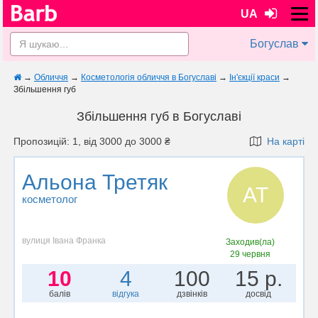
UA
Богуслав
→
Обличчя
→
Косметологія обличчя в Богуславі
→
Ін'єкції краси
→
Збільшення губ
Збільшення губ в Богуславі
Пропозицій: 1, від 3000 до 3000 ₴
На карті
Альона Третяк
АТ
косметолог
вулиця Івана Франка
Заходив(ла)
29 червня
10
4
100
15 р.
балів
відгука
дзвінків
досвід