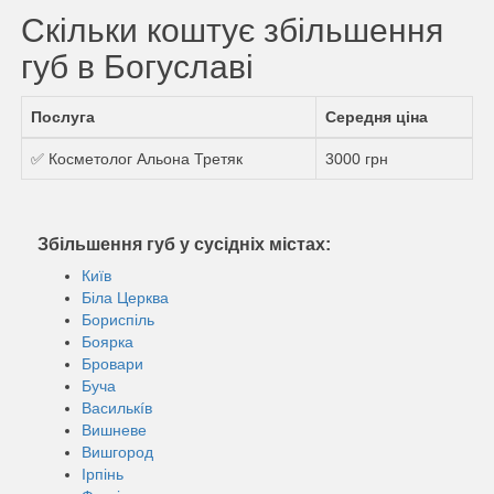
Скільки коштує збільшення
губ в Богуславі
Послуга
Середня ціна
✅ Косметолог Альона Третяк
3000 грн
Збільшення губ у сусідніх містах:
Київ
Біла Церква
Бориспіль
Боярка
Бровари
Буча
Василькíв
Вишневе
Вишгород
Ірпінь