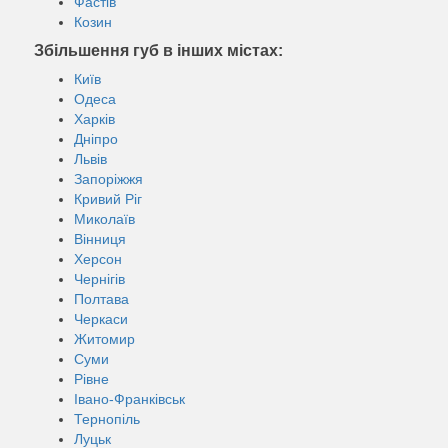
Фастів
Козин
Збільшення губ в інших містах:
Київ
Одеса
Харків
Дніпро
Львів
Запоріжжя
Кривий Ріг
Миколаїв
Вінниця
Херсон
Чернігів
Полтава
Черкаси
Житомир
Суми
Рівне
Івано-Франківськ
Тернопіль
Луцьк