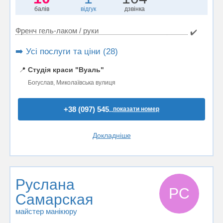
балів
відгук
дзвінка
Френч гель-лаком / руки
✔️
➡️ Усі послуги та ціни (28)
📍
Студія краси "Вуаль"
Богуслав, Миколаївська вулиця
+38 (097) 545..
показати номер
Докладніше
Руслана
РС
Самарская
майстер манікюру