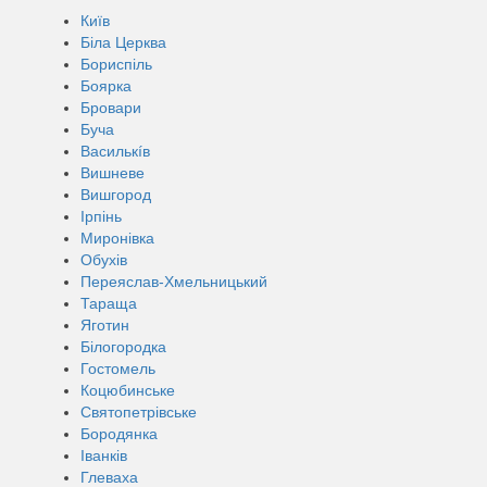
Київ
Біла Церква
Бориспіль
Боярка
Бровари
Буча
Василькíв
Вишневе
Вишгород
Ірпінь
Миронівка
Обухів
Переяслав-Хмельницький
Тараща
Яготин
Білогородка
Гостомель
Коцюбинське
Святопетрівське
Бородянка
Іванків
Глеваха