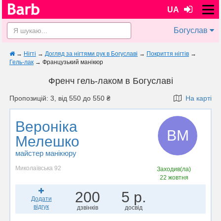
UA
Богуслав
→
Нігті
→
Догляд за нігтями рук в Богуславі
→
Покриття нігтів
→
Гель-лак
→
Французький манікюр
Френч гель-лаком в Богуславі
Пропозицій: 3, від 550 до 550 ₴
На карті
Вероніка
ВМ
Мелешко
майстер манікюру
Миколаївська 92
Заходив(ла)
22 жовтня
200
5 р.
Додати
відгук
дзвінків
досвід