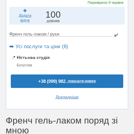
Перевірено
9 червня
100
Додати
відгук
дзвінків
Френч гель-лаком / руки
✔️
➡️ Усі послуги та ціни (8)
📍
Нігтьова студія
Богуслав
+38 (099) 982..
показати номер
Докладніше
Френч гель-лаком поряд зі
мною