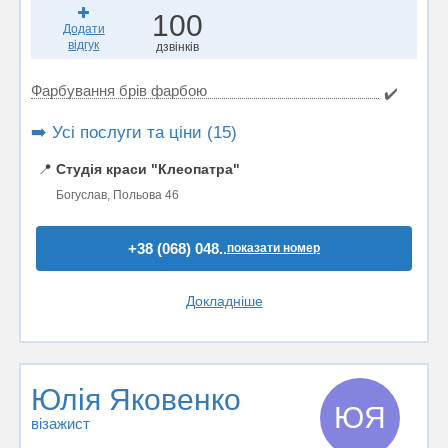
100
Додати
відгук
дзвінків
Фарбування брів фарбою
✔️
➡️ Усі послуги та ціни (15)
📍
Студія краси "Клеопатра"
Богуслав, Польова 46
+38 (068) 048..
показати номер
Докладніше
Юлія Яковенко
ЮЯ
візажист