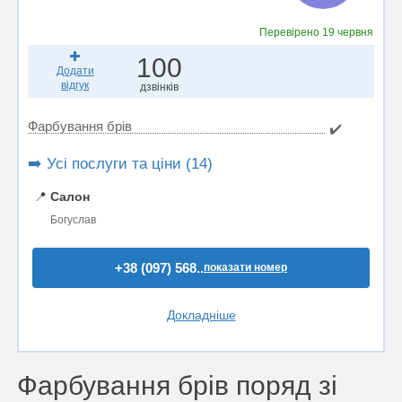
Перевірено
19 червня
100
Додати
відгук
дзвінків
Фарбування брів
✔️
➡️ Усі послуги та ціни (14)
📍
Салон
Богуслав
+38 (097) 568..
показати номер
Докладніше
Фарбування брів поряд зі