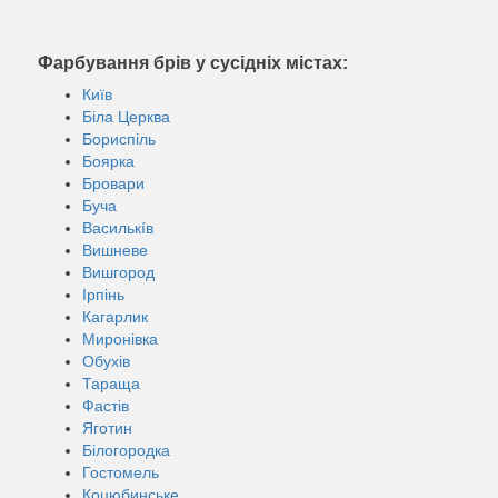
Фарбування брів у сусідніх містах:
Київ
Біла Церква
Бориспіль
Боярка
Бровари
Буча
Василькíв
Вишневе
Вишгород
Ірпінь
Кагарлик
Миронівка
Обухів
Тараща
Фастів
Яготин
Білогородка
Гостомель
Коцюбинське