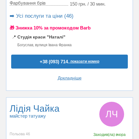
Фарбування брів
150 грн. / 30 мин.
➡️ Усі послуги та ціни (46)
🎁 Знижка 10% за промокодом Barb
📍
Студія краси "Наталі"
Богуслав, вулиця Івана Франка
+38 (093) 714..
показати номер
Докладніше
Лідія Чайка
ЛЧ
майстер татуажу
Польова 46
Заходив(ла)
вчора