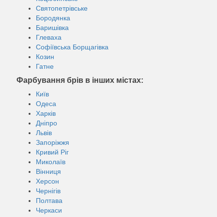
Святопетрівське
Бородянка
Баришівка
Глеваха
Софіївська Борщагівка
Козин
Гатне
Фарбування брів в інших містах:
Київ
Одеса
Харків
Дніпро
Львів
Запоріжжя
Кривий Ріг
Миколаїв
Вінниця
Херсон
Чернігів
Полтава
Черкаси