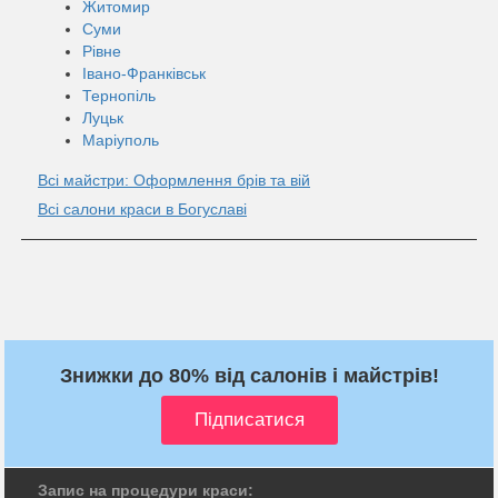
Житомир
Суми
Рівне
Івано-Франківськ
Тернопіль
Луцьк
Маріуполь
Всі майстри: Оформлення брів та вій
Всі салони краси в Богуславі
Знижки до 80% від салонів і майстрів!
Запис на процедури краси: