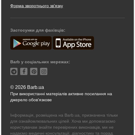
Форма зворотнього зв'язку
Застосунки для фахівців:
Barb у соціальних мережах:
© 2026 Barb.ua
При використанні матеріалів активне посилання на
джерело обов'язкове
Інформація, розміщена на Barb.ua, призначена тільки
для ознайомлювальних цілей. Хоча ми допомагаємо
користувачам знайти перевірених виконавців, ми не
надаємо медичні консультації, діагностику та порад.