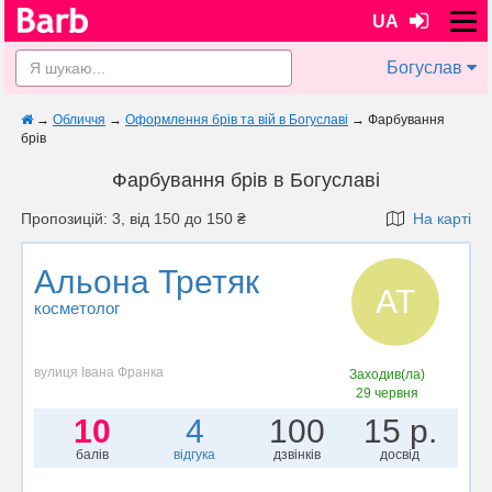
UA
Богуслав
→
Обличчя
→
Оформлення брів та вій в Богуславі
→
Фарбування
брів
Фарбування брів в Богуславі
Пропозицій: 3, від 150 до 150 ₴
На карті
Альона Третяк
АТ
косметолог
вулиця Івана Франка
Заходив(ла)
29 червня
10
4
100
15 р.
балів
відгука
дзвінків
досвід