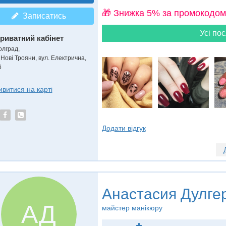
🎁 Знижка 5% за промокодом
Записатись
Усі пос
риватний кабінет
олград,
 Нові Трояни, вул. Електрична,
6
ивитися на карті
Додати відгук
Анастасия Дулге
АД
майстер манікюру