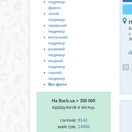
педикюр
френч
літній
педикюр
П
червоний
Б
педикюр
с.
молочний
3
педикюр
рожевий
Д
педикюр
модний
педикюр
гарний
педикюр
Всі фото
На Barb.ua > 350 000
відвідувачів в місяць
салонів:
8143
майстрів:
14466