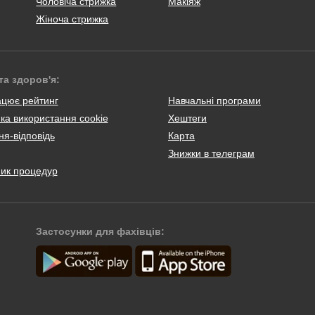
Чоловіча стрижка
Макіяж
Жіноча стрижка
та здоров'я:
ацює рейтинг
Навчальні програми
ка використання cookie
Хештеги
я-відповідь
Карта
Знижки в телеграм
ник процедур
Застосунки для фахівців: