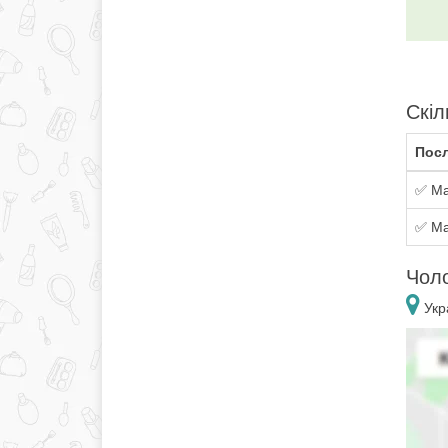
Скіл
Посл
✅ Ма
✅ Ма
Чоло
Укр