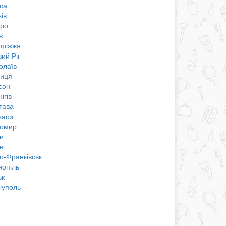
са
ів
про
в
оріжжя
ий Ріг
олаїв
ниця
сон
ігів
тава
каси
омир
и
е
о-Франківськ
нопіль
ьк
іуполь