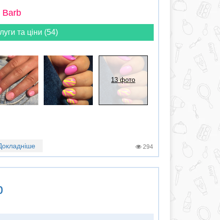
 Barb
луги та ціни (54)
13 фото
Докладніше
294
р