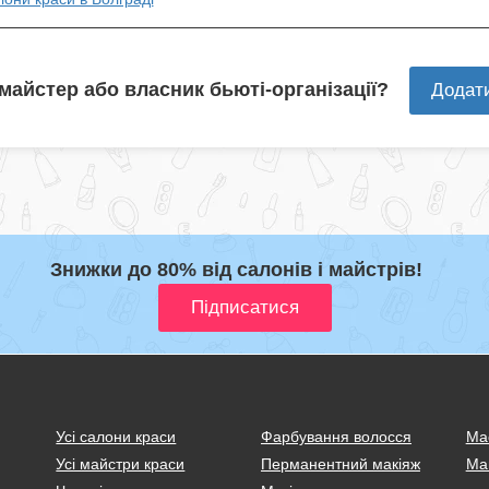
 майстер або власник бьюті-організації?
Додат
Знижки до 80% від салонів і майстрів!
Усі салони краси
Фарбування волосся
Ма
Усі майстри краси
Перманентний макіяж
Ма