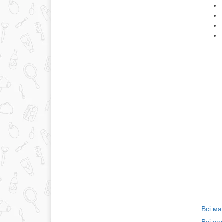
Всі м
Всі са