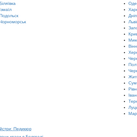
Біляївка
Оде
Ізмаїл
Харк
Подольск
Дні
Чорноморськ
Льві
Зап
Крив
Мик
Він
Хер
Черн
Пол
Чер
Жит
Сум
Рівн
Іван
Тер
Луц
Мар
айстри: Педикюр
лони краси в Болграді