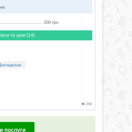
ків
200 грн.
луги та ціни (14)
Докладніше
258
и послуги