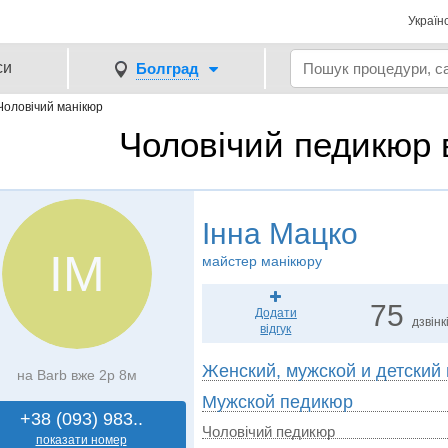
Україн
си
Болград
Чоловічий манікюр
Чоловічий педикюр 
Інна Мацко
ІМ
майстер манікюру
75
Додати
дзвінк
відгук
Женский, мужской и детский
на Barb вже 2р 8м
Мужской педикюр
+38 (093) 983..
Чоловічий педикюр
показати номер