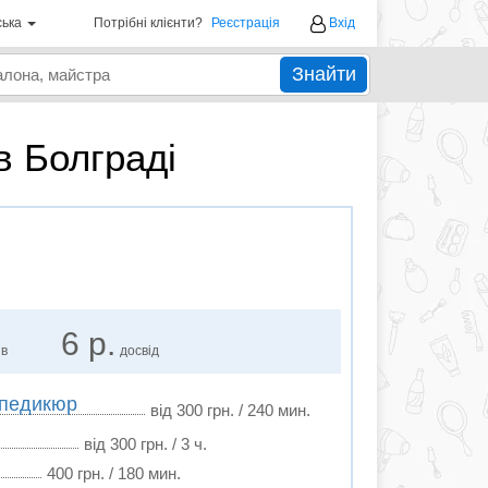
ська
Потрібні клієнти?
Реєстрація
Вхід
Знайти
в Болграді
6 р.
ів
досвід
 педикюр
від 300 грн. / 240 мин.
від 300 грн. / 3 ч.
400 грн. / 180 мин.