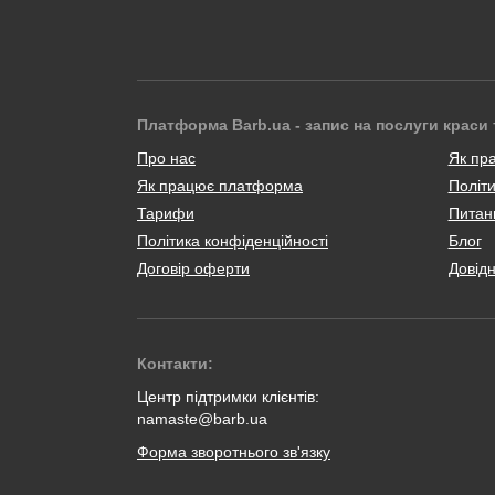
Платформа Barb.ua - запис на послуги краси 
Про нас
Як пр
Як працює платформа
Політи
Тарифи
Питанн
Політика конфіденційності
Блог
Договір оферти
Довід
Контакти:
Центр підтримки клієнтів:
namaste@barb.ua
Форма зворотнього зв'язку