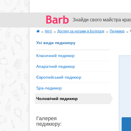
Знайди свого майстра кра
→
Нігті
→
Догляд за ногами в Болграді
→
Педикюр
→
Усі види педикюру
Класичний педикюр
Апаратний педикюр
Європейський педикюр
Spa-педикюр
Чоловічий педикюр
Галерея
педикюру: