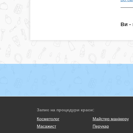
Ви -
Запис на процедури краси:
Косметолог
Майстер манікюру
Масажист
Перукар