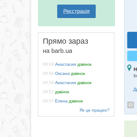
Реєстрація
Прямо зараз
на barb.ua
09:59
Анастасия
дзвінок
Н
09:58
Оксана
дзвінок
Б
09:58
Анастасия
дзвінок
Д
09:57
дзвінок
09:57
Елена
дзвінок