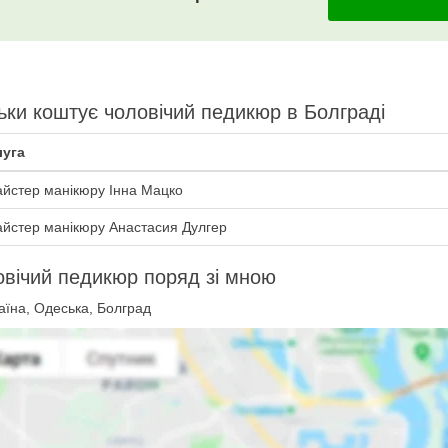
ьки коштує чоловічий педикюр в Болграді
уга
йстер манікюру Інна Мацко
йстер манікюру Анастасия Дулгер
вічий педикюр поряд зі мною
аїна, Одеська, Болград