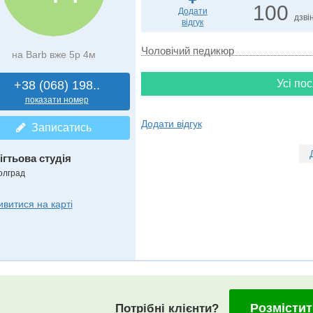
100
Додати
дзвін
відгук
Чоловічий педикюр
на Barb вже 5р 4м
Усі пос
+38 (068) 198..
показати номер
Додати відгук
Записатись
ігтьова студія
олград
ивитися на карті
Розмістит
Потрібні клієнти?