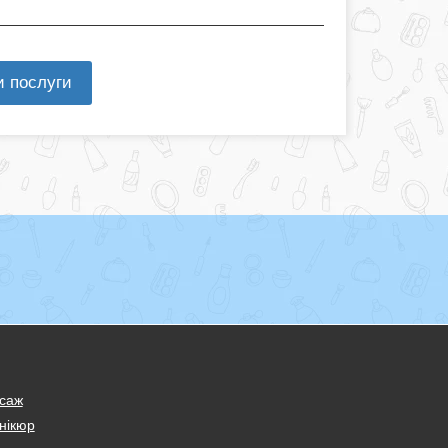
и послуги
саж
нікюр