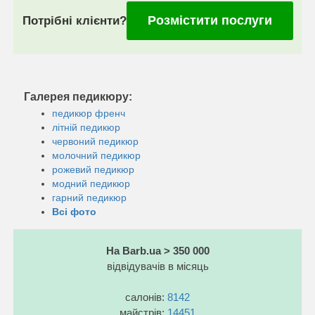
Розмістити послуги
Потрібні клієнти?
Галерея педикюру:
педикюр френч
літній педикюр
червоний педикюр
молочний педикюр
рожевий педикюр
модний педикюр
гарний педикюр
Всі фото
На Barb.ua > 350 000
відвідувачів в місяць
салонів:
8142
майстрів:
14451