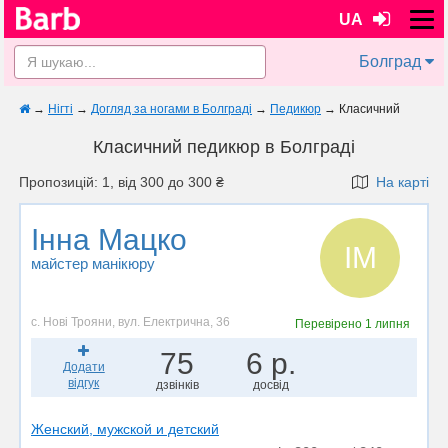
UA
Болград
→
Нігті
→
Догляд за ногами в Болграді
→
Педикюр
→
Класичний
Класичний педикюр в Болграді
Пропозицій: 1, від 300 до 300 ₴
На карті
Інна Мацко
ІМ
майстер манікюру
с. Нові Трояни, вул. Електрична, 36
Перевірено
1 липня
75
6 р.
Додати
відгук
дзвінків
досвід
Женский, мужской и детский