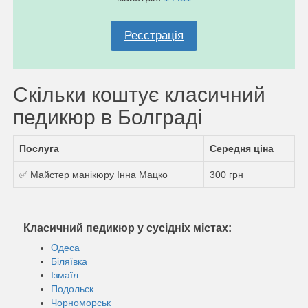
Реєстрація
Скільки коштує класичний
педикюр в Болграді
Послуга
Середня ціна
✅ Майстер манікюру Інна Мацко
300 грн
Класичний педикюр у сусідніх містах:
Одеса
Біляївка
Ізмаїл
Подольск
Чорноморськ