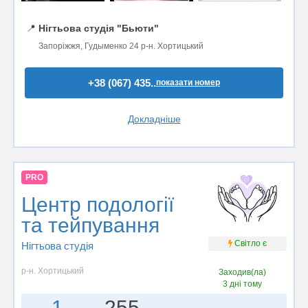
📍
Нігтьова студія "Бьюти"
Запоріжжя, Гудыменко 24 р-н. Хортицький
+38 (067) 435..
показати номер
Докладніше
PRO
Центр подології
та тейпування
Світло є
Нігтьова студія
р-н. Хортицький
Заходив(ла)
3 дні тому
1
255