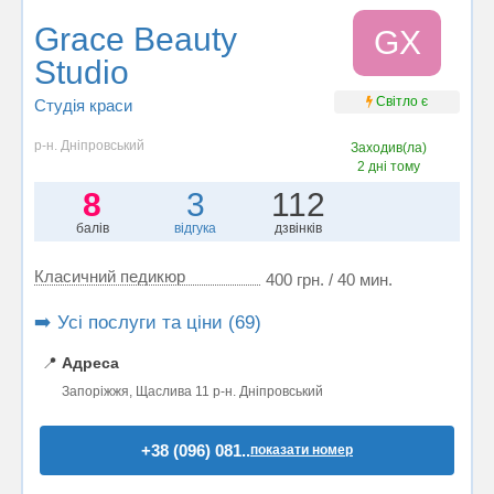
Grace Beauty
GХ
Studio
Світло є
Студія краси
р-н. Дніпровський
Заходив(ла)
2 дні тому
8
3
112
балів
відгука
дзвінків
Класичний педикюр
400 грн. / 40 мин.
➡️ Усі послуги та ціни (69)
📍
Адреса
Запоріжжя, Щаслива 11 р-н. Дніпровський
+38 (096) 081..
показати номер