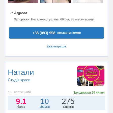
📍
Адреса
Запоріжжя, Незалежної україни 66 р-н. Вознесенівський
+38 (093) 958..
показати номер
Докладніше
Натали
Студія краси
р-н. Хортицький
Заходив(ла)
29 липня
9.1
10
275
балів
відгуків
дзвінків