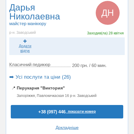
Дарья
ДН
Николаевна
майстер манікюру
р-н. Заводський
Заходив(ла)
28 квітня
Додати
відгук
Класичний педикюр
200 грн. / 60 мин.
➡️ Усі послуги та ціни (26)
📍
Перукарня "Виктория"
Запоріжжя, Павлокичкаская 16 р-н. Заводський
+38 (097) 446..
показати номер
Докладніше