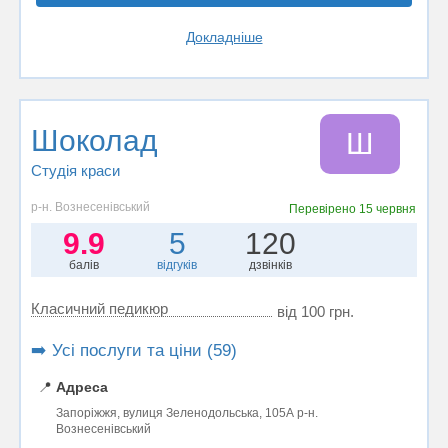
Докладніше
Шоколад
Ш
Студія краси
р-н. Вознесенівський
Перевірено
15 червня
9.9
5
120
балів
відгуків
дзвінків
Класичний педикюр
від 100 грн.
➡️ Усі послуги та ціни (59)
📍
Адреса
Запоріжжя, вулиця Зеленодольська, 105А р-н.
Вознесенівський