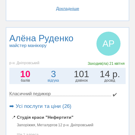
Докладніше
Алёна Руденко
АР
майстер манікюру
р-н. Дніпровський
Заходив(ла)
21 квітня
10
3
101
14 р.
балів
відгука
дзвінок
досвід
Класичний педикюр
✔️
➡️ Усі послуги та ціни (26)
📍
Студія краси "Нефертити"
Запоріжжя, Металургов 12 р-н. Дніпровський
Ще 1 адреса