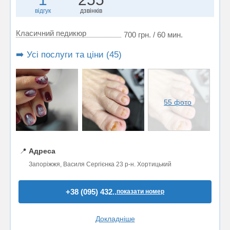
відгук
дзвінків
Класичний педикюр
700 грн. / 60 мин.
➡️ Усі послуги та ціни (45)
55 фото
📍
Адреса
Запоріжжя, Василя Сергієнка 23 р-н. Хортицький
+38 (095) 432..
показати номер
Докладніше