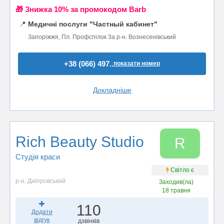
🎁 Знижка 10% за промокодом Barb
📍
Медичні послуги "Частный кабинет"
Запоріжжя, Пл. Профспілок 3а р-н. Вознесенівський
+38 (066) 497..
показати номер
Докладніше
Rich Beauty Studio
R
Студія краси
Світло є
р-н. Дніпровський
Заходив(ла)
18 травня
110
Додати
відгук
дзвінків