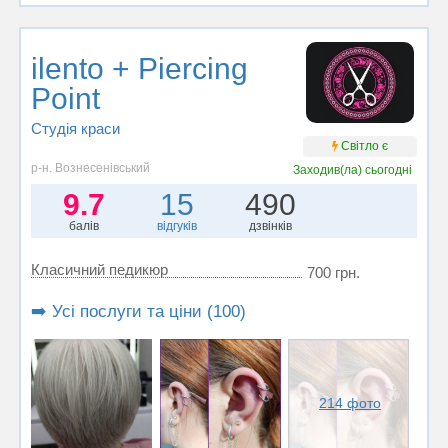
ilento + Piercing
Point
Студія краси
Світло є
р-н. Вознесенівський
Заходив(ла)
сьогодні
9.7
15
490
балів
відгуків
дзвінків
Класичний педикюр
700 грн.
➡️ Усі послуги та ціни (100)
214 фото