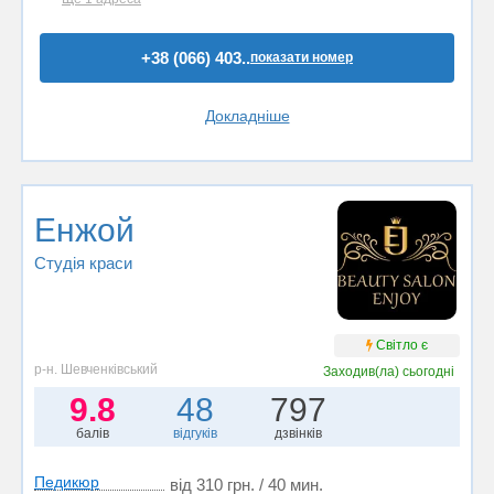
+38 (066) 403..
показати номер
Докладніше
Енжой
Студія краси
Світло є
р-н. Шевченківський
Заходив(ла)
сьогодні
9.8
48
797
балів
відгуків
дзвінків
Педикюр
від 310 грн. / 40 мин.