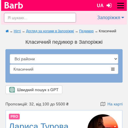
UA
Запоріжжя
→
Нігті
→
Догляд за ногами в Запоріжжі
→
Педикюр
→
Класичний
Класичний педикюр в Запоріжжі
Класичний
Швидкий пошук з GPT
Пропозицій: 32, від 100 до 5500 ₴
На карті
PRO
Лариса Турова