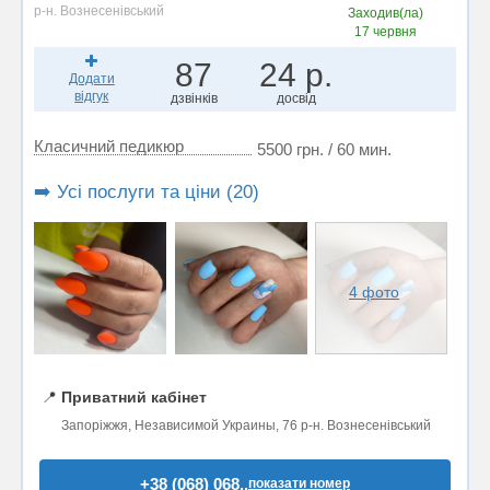
р-н. Вознесенівський
Заходив(ла)
17 червня
87
24 р.
Додати
відгук
дзвінків
досвід
Класичний педикюр
5500 грн. / 60 мин.
➡️ Усі послуги та ціни (20)
4 фото
📍
Приватний кабінет
Запоріжжя, Независимой Украины, 76 р-н. Вознесенівський
+38 (068) 068..
показати номер