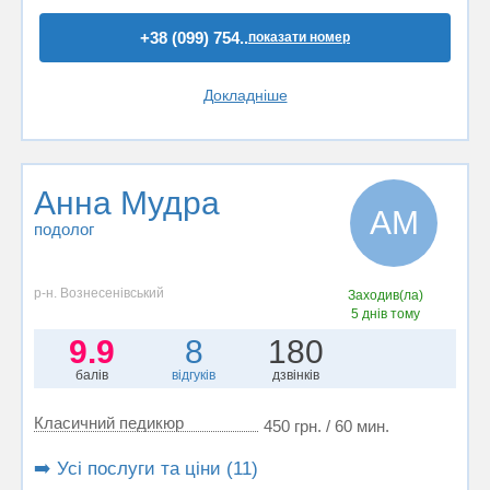
+38 (099) 754..
показати номер
Докладніше
Анна Мудра
АМ
подолог
р-н. Вознесенівський
Заходив(ла)
5 днів тому
9.9
8
180
балів
відгуків
дзвінків
Класичний педикюр
450 грн. / 60 мин.
➡️ Усі послуги та ціни (11)