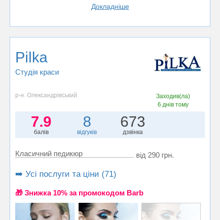
Докладніше
Pilka
Студія краси
р-н. Олександрівський
Заходив(ла)
6 днів тому
7.9
8
673
балів
відгуків
дзвінка
Класичний педикюр
від 290 грн.
➡️ Усі послуги та ціни (71)
🎁 Знижка 10% за промокодом Barb