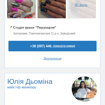
30 фото
📍
Студія краси "Перукарня"
Запоріжжя, Павлокичкаская 11 р-н. Заводський
+38 (097) 446..
показати номер
Докладніше
Юлія Дьоміна
майстер манікюру