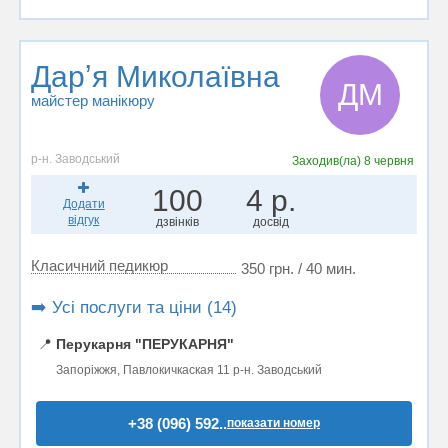
Дарʼя Миколаївна
ДМ
майстер манікюру
р-н. Заводський
Заходив(ла)
8 червня
100
4 р.
Додати
відгук
дзвінків
досвід
Класичний педикюр
350 грн. / 40 мин.
➡️ Усі послуги та ціни (14)
📍
Перукарня "ПЕРУКАРНЯ"
Запоріжжя, Павлокичкаская 11 р-н. Заводський
+38 (096) 592..
показати номер