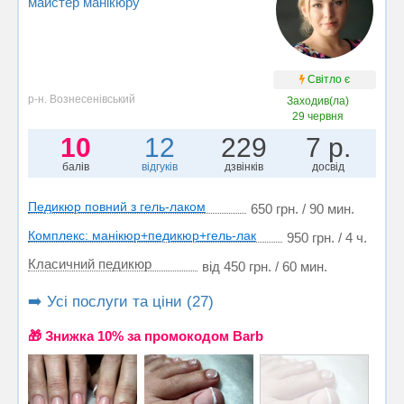
майстер манікюру
Світло є
р-н. Вознесенівський
Заходив(ла)
29 червня
10
12
229
7 р.
балів
відгуків
дзвінків
досвід
Педикюр повний з гель-лаком
650 грн. / 90 мин.
Комплекс: манікюр+педикюр+гель-лак
950 грн. / 4 ч.
Класичний педикюр
від 450 грн. / 60 мин.
➡️ Усі послуги та ціни (27)
🎁 Знижка 10% за промокодом Barb