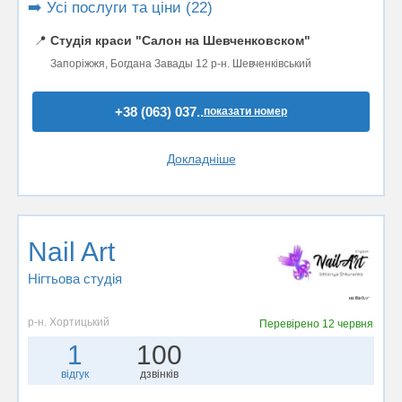
➡️ Усі послуги та ціни (22)
📍
Студія краси "Салон на Шевченковском"
Запоріжжя, Богдана Завады 12 р-н. Шевченківський
+38 (063) 037..
показати номер
Докладніше
Nail Art
Нігтьова студія
р-н. Хортицький
Перевірено
12 червня
1
100
відгук
дзвінків