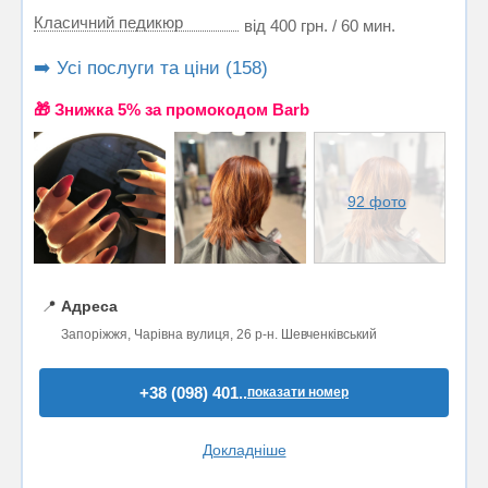
Класичний педикюр
від 400 грн. / 60 мин.
➡️ Усі послуги та ціни (158)
🎁 Знижка 5% за промокодом Barb
92 фото
📍
Адреса
Запоріжжя, Чарівна вулиця, 26 р-н. Шевченківський
+38 (098) 401..
показати номер
Докладніше