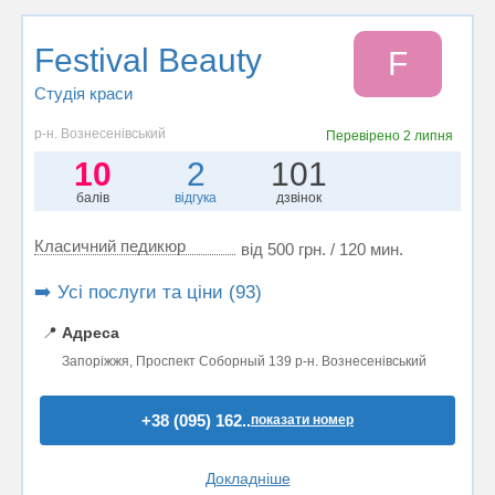
Festival Beauty
F
Студія краси
р-н. Вознесенівський
Перевірено
2 липня
10
2
101
балів
відгука
дзвінок
Класичний педикюр
від 500 грн. / 120 мин.
➡️ Усі послуги та ціни (93)
📍
Адреса
Запоріжжя, Проспект Соборный 139 р-н. Вознесенівський
+38 (095) 162..
показати номер
Докладніше