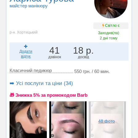
майстер манікюру
Світло є
р-н. Хортицький
Заходив(ла)
2 дні тому
41
18 р.
Додати
відгук
дзвінок
досвід
Класичний педикюр
550 грн. / 60 мин.
➡️ Усі послуги та ціни (34)
🎁 Знижка 5% за промокодом Barb
48 фото