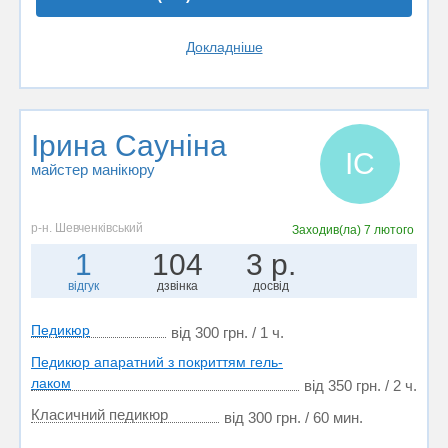
Докладніше
Ірина Сауніна
ІС
майстер манікюру
р-н. Шевченківський
Заходив(ла)
7 лютого
1
104
3 р.
відгук
дзвінка
досвід
Педикюр
від 300 грн. / 1 ч.
Педикюр апаратний з покриттям гель-
лаком
від 350 грн. / 2 ч.
Класичний педикюр
від 300 грн. / 60 мин.