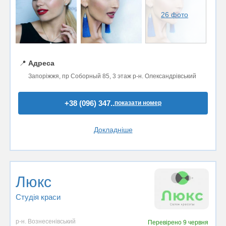
26 фото
📍
Адреса
Запоріжжя, пр Соборный 85, 3 этаж р-н. Олександрівський
+38 (096) 347..
показати номер
Докладніше
Люкс
Студія краси
р-н. Вознесенівський
Перевірено
9 червня