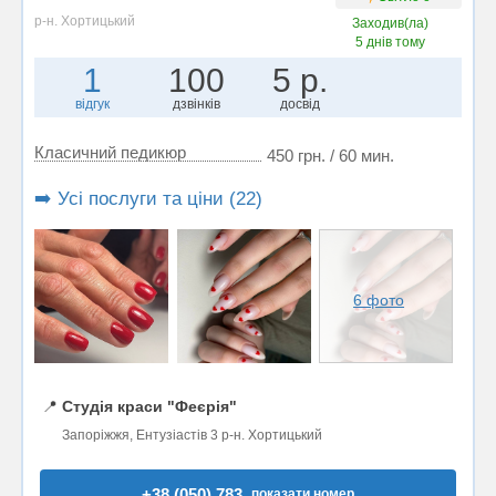
р-н. Хортицький
Заходив(ла)
5 днів тому
1
100
5 р.
відгук
дзвінків
досвід
Класичний педикюр
450 грн. / 60 мин.
➡️ Усі послуги та ціни (22)
6 фото
📍
Студія краси "Феєрія"
Запоріжжя, Ентузіастів 3 р-н. Хортицький
+38 (050) 783..
показати номер