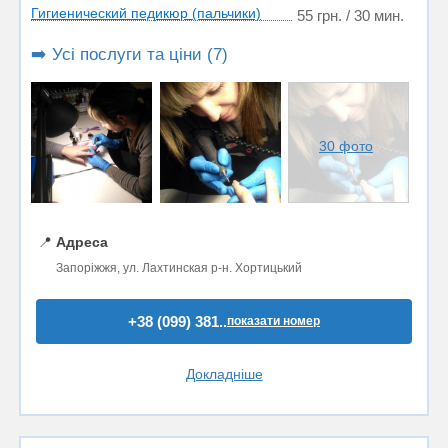
Гигиенический педикюр (пальчики)
55 грн. / 30 мин.
➡️ Усі послуги та ціни (7)
30 фото
📍
Адреса
Запоріжжя, ул. Лахтинская р-н. Хортицький
+38 (099) 381..
показати номер
Докладніше