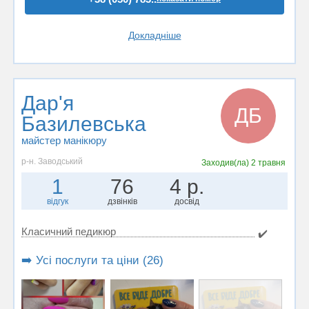
Докладніше
Дар'я
ДБ
Базилевська
майстер манікюру
р-н. Заводський
Заходив(ла)
2 травня
1
76
4 р.
відгук
дзвінків
досвід
Класичний педикюр
✔️
➡️ Усі послуги та ціни (26)