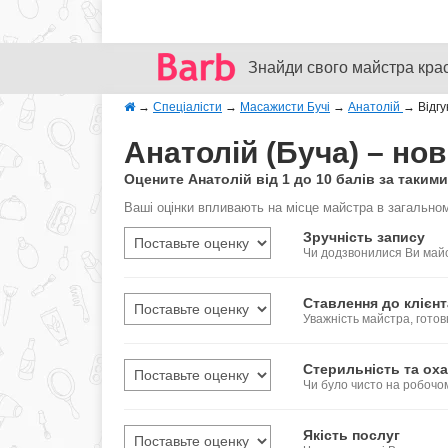
Знайди свого майстра кра
→
Спеціалісти
→
Масажисти Бучі
→
Анатолій
→
Відгу
Анатолій (Буча) – нов
Оцените Анатолій від 1 до 10 балів за таким
Ваші оцінки впливають на місце майстра в загальном
Зручність запису
Чи додзвонилися Ви майс
Ставлення до клієнт
Уважність майстра, готов
Стерильність та оха
Чи було чисто на робочо
Якість послуг