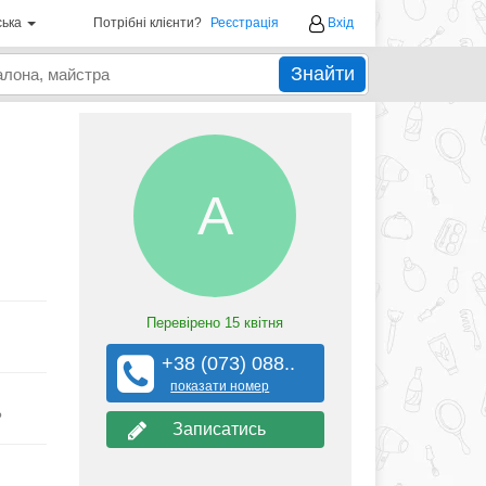
ська
Потрібні клієнти?
Реєстрація
Вхід
Знайти
А
Перевірено
15 квітня
+38 (073) 088..
показати номер
?
Записатись