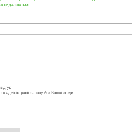
кож видаляються.
відгук
го адміністрації салону без Вашої згоди.