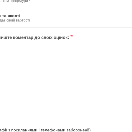
ьтатом процедури?
 та якості
дає своїй вартості
*
лиште коментар до своїх оцінок:
ографії з посиланнями і телефонами заборонені!)