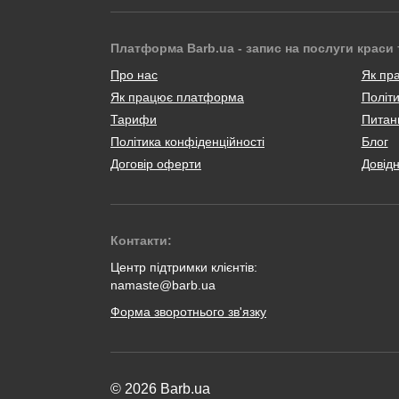
Платформа Barb.ua - запис на послуги краси 
Про нас
Як пр
Як працює платформа
Політи
Тарифи
Питанн
Політика конфіденційності
Блог
Договір оферти
Довід
Контакти:
Центр підтримки клієнтів:
namaste@barb.ua
Форма зворотнього зв'язку
© 2026 Barb.ua