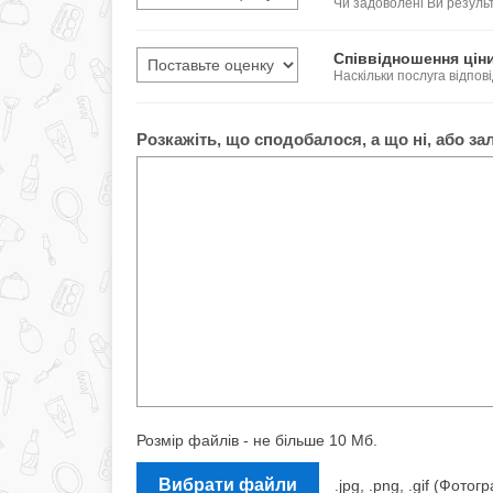
Чи задоволені Ви резул
Співвідношення ціни
Наскільки послуга відпові
Розкажіть, що сподобалося, а що ні, або за
Розмір файлів - не більше 10 Мб.
Вибрати файли
.jpg, .png, .gif (Фот