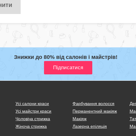
нити
Знижки до 80% від салонів і майстрів!
Усі салони краси
Фарбування волосся
Деп
Усі майстри краси
Перманентний макіяж
Ма
Чоловіча стрижка
Макіяж
Тат
Жіноча стрижка
Лазерна епіляція
Ма