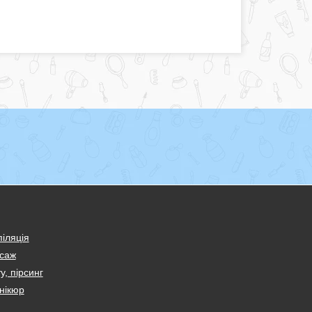
іляція
саж
у, пірсинг
нікюр