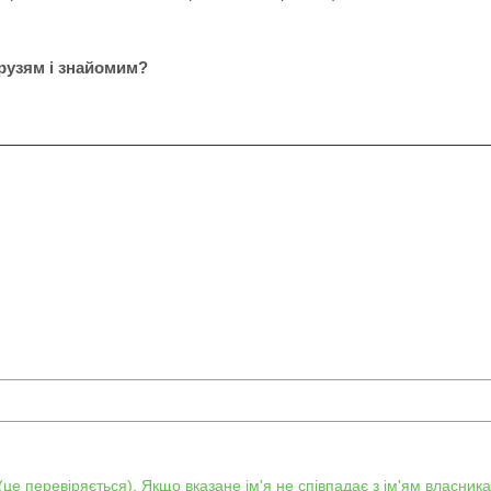
рузям і знайомим?
е перевіряється). Якщо вказане ім'я не співпадає з ім'ям власника