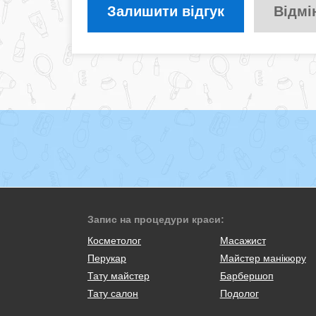
Залишити відгук
Відмі
Запис на процедури краси:
Косметолог
Масажист
Перукар
Майстер манікюру
Тату майстер
Барбершоп
Тату салон
Подолог