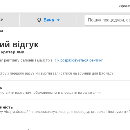
Україн
си
Буча
ки
ий відгук
и критеріями
у рейтингу салонів і майстрів.
Як розраховується рейтинг
тру з першого разу? Чи змогли записатися на зручний для Вас час?
а
ність йти назустріч побажанням та відповідати на запитання
йність
му місці майстра? Чи використовувалися для процедур стерильні інструменти