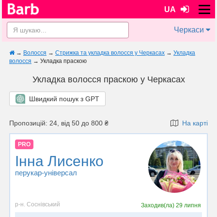
UA
Черкаси
→
Волосся
→
Стрижка та укладка волосся у Черкасах
→
Укладка
волосся
→
Укладка праскою
Укладка волосся праскою у Черкасах
Швидкий пошук з GPT
Пропозицій: 24, від 50 до 800 ₴
На карті
PRO
Інна Лисенко
перукар-універсал
р-н. Соснівський
Заходив(ла)
29 липня