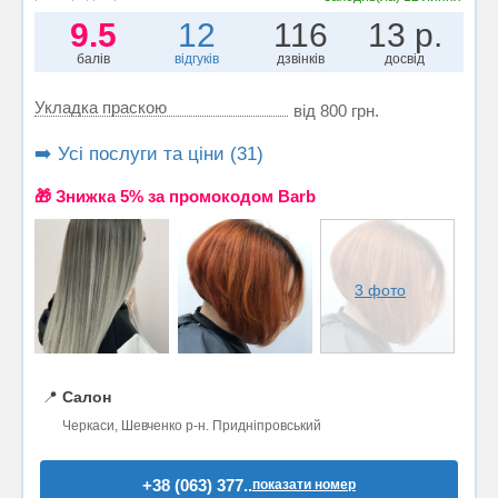
9.5
12
116
13 р.
балів
відгуків
дзвінків
досвід
Укладка праскою
від 800 грн.
➡️ Усі послуги та ціни (31)
🎁 Знижка 5% за промокодом Barb
3 фото
📍
Салон
Черкаси, Шевченко р-н. Придніпровський
+38 (063) 377..
показати номер