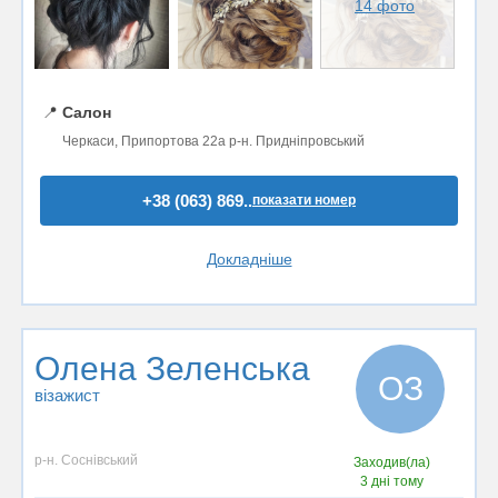
14 фото
📍
Салон
Черкаси, Припортова 22а р-н. Придніпровський
+38 (063) 869..
показати номер
Докладніше
Олена Зеленська
ОЗ
візажист
р-н. Соснівський
Заходив(ла)
3 дні тому