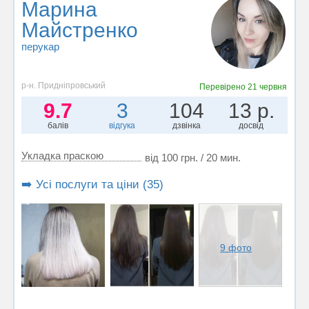
Марина
Майстренко
перукар
р-н. Придніпровський
Перевірено
21 червня
9.7
3
104
13 р.
балів
відгука
дзвінка
досвід
Укладка праскою
від 100 грн. / 20 мин.
➡️ Усі послуги та ціни (35)
9 фото