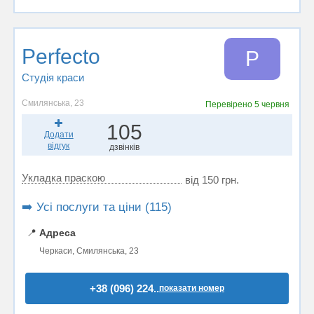
Perfecto
P
Студія краси
Смилянська, 23
Перевірено
5 червня
105
Додати
відгук
дзвінків
Укладка праскою
від 150 грн.
➡️ Усі послуги та ціни (115)
📍
Адреса
Черкаси, Смилянська, 23
+38 (096) 224..
показати номер