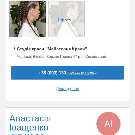
1 фото
📍
Студія краси "Майстерня Краси"
Черкаси, Вулиця Верхня Горова 47 р-н. Соснівський
+38 (093) 130..
показати номер
Докладніше
Анастасія
АІ
Іващенко
перукар-колорист