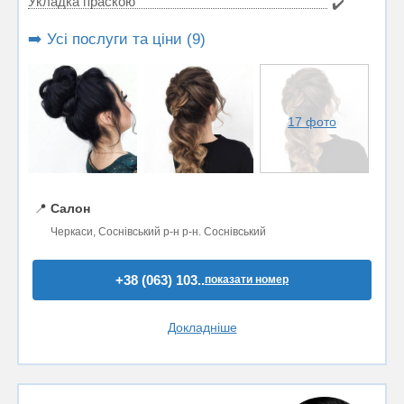
Укладка праскою
✔️
➡️ Усі послуги та ціни (9)
17 фото
📍
Салон
Черкаси, Соснівський р-н р-н. Соснівський
+38 (063) 103..
показати номер
Докладніше