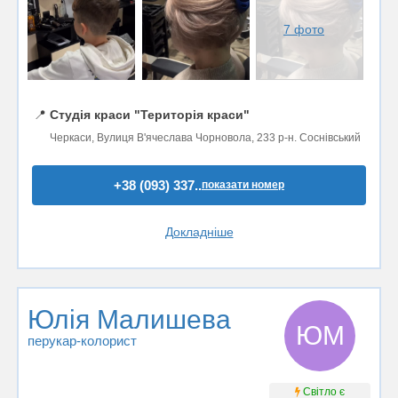
7 фото
📍
Студія краси "Територія краси"
Черкаси, Вулиця В'ячеслава Чорновола, 233 р-н. Соснівський
+38 (093) 337..
показати номер
Докладніше
Юлія Малишева
ЮМ
перукар-колорист
Світло є