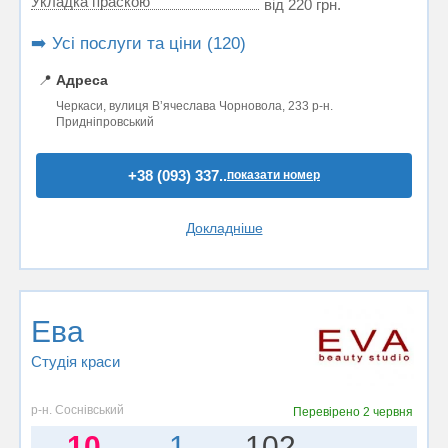
Укладка праскою
від 220 грн.
➡️ Усі послуги та ціни (120)
📍
Адреса
Черкаси, вулиця Вʼячеслава Чорновола, 233 р-н.
Придніпровський
+38 (093) 337..
показати номер
Докладніше
Ева
Студія краси
р-н. Соснівський
Перевірено
2 червня
10
1
102