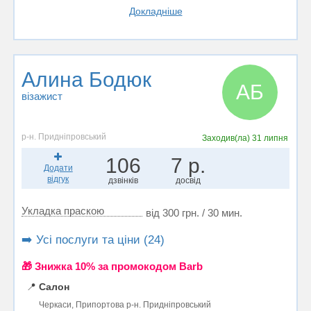
Докладніше
Алина Бодюк
АБ
візажист
р-н. Придніпровський
Заходив(ла)
31 липня
106
7 р.
Додати
відгук
дзвінків
досвід
Укладка праскою
від 300 грн. / 30 мин.
➡️ Усі послуги та ціни (24)
🎁 Знижка 10% за промокодом Barb
📍
Салон
Черкаси, Припортова р-н. Придніпровський