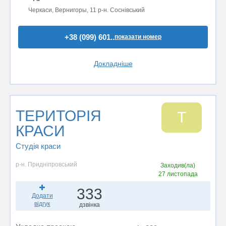
Черкаси, Вернигоры, 11 р-н. Соснівський
+38 (099) 601..
показати номер
Докладніше
ТЕРИТОРІЯ
Т
КРАСИ
Студія краси
р-н. Придніпровський
Заходив(ла)
27 листопада
333
Додати
відгук
дзвінка