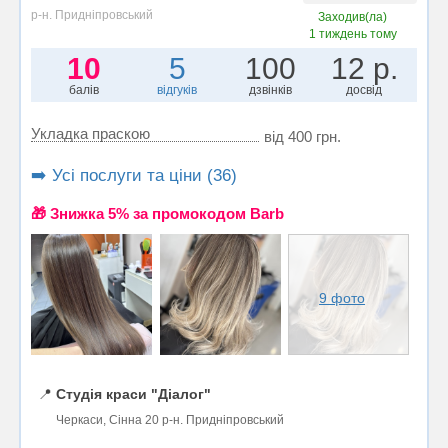
р-н. Придніпровський
Заходив(ла)
1 тиждень тому
10
5
100
12 р.
балів
відгуків
дзвінків
досвід
Укладка праскою
від 400 грн.
➡️ Усі послуги та ціни (36)
🎁 Знижка 5% за промокодом Barb
9 фото
📍
Студія краси "Діалог"
Черкаси, Сінна 20 р-н. Придніпровський