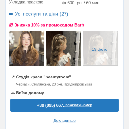
Укладка праскою
від 600 грн. / 60 мин.
➡️ Усі послуги та ціни (27)
🎁 Знижка 10% за промокодом Barb
19 фото
📍
Студія краси "beautyroom"
Черкаси, Смілянська, 23 р-н. Придніпровський
🚗
Виїзд додому
+38 (095) 667..
показати номер
Докладніше