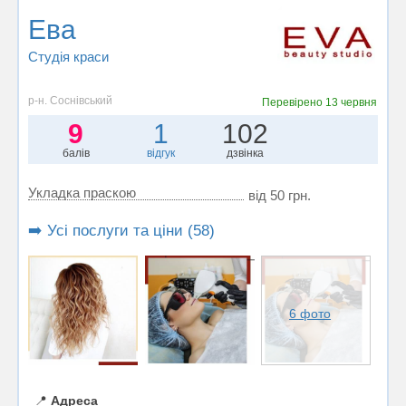
Ева
Студія краси
р-н. Соснівський
Перевірено
13 червня
9
1
102
балів
відгук
дзвінка
Укладка праскою
від 50 грн.
➡️ Усі послуги та ціни (58)
6 фото
📍
Адреса