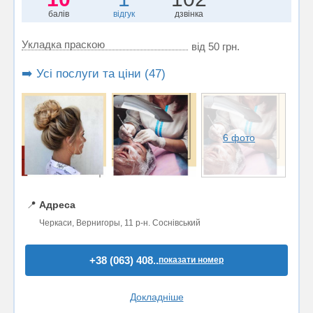
балів
відгук
дзвінка
Укладка праскою
від 50 грн.
➡️ Усі послуги та ціни (47)
6 фото
📍
Адреса
Черкаси, Вернигоры, 11 р-н. Соснівський
+38 (063) 408..
показати номер
Докладніше