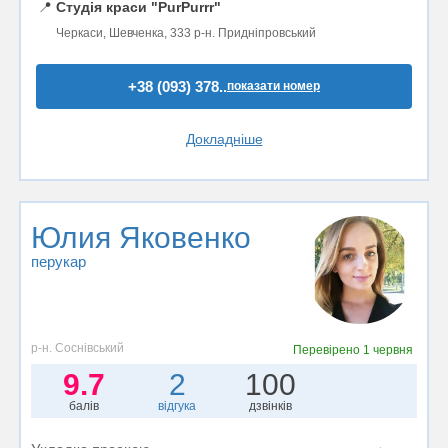
📍
Студія краси "PurPurrr"
Черкаси, Шевченка, 333 р-н. Придніпровський
+38 (093) 378..
показати номер
Докладніше
Юлия Яковенко
перукар
р-н. Соснівський
Перевірено
1 червня
9.7
2
100
балів
відгука
дзвінків