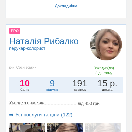
Докладніше
PRO
Наталія Рибалко
перукар-колорист
р-н. Соснівський
Заходив(ла)
3 дні тому
10
9
191
15 р.
балів
відгуків
дзвінок
досвід
Укладка праскою
від 450 грн.
➡️ Усі послуги та ціни (122)