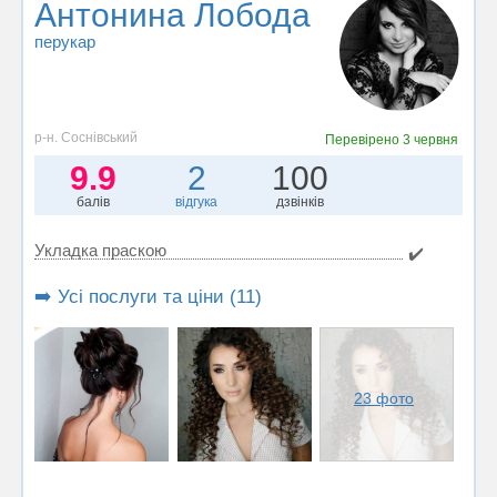
Антонина Лобода
перукар
р-н. Соснівський
Перевірено
3 червня
9.9
2
100
балів
відгука
дзвінків
Укладка праскою
✔️
➡️ Усі послуги та ціни (11)
23 фото