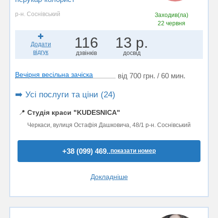
р-н. Соснівський
Заходив(ла)
22 червня
116
13 р.
Додати
відгук
дзвінків
досвід
Вечірня весільна зачіска
від 700 грн. / 60 мин.
➡️ Усі послуги та ціни (24)
📍
Студія краси "KUDESNICA"
Черкаси, вулиця Остафія Дашковича, 48/1 р-н. Соснівський
+38 (099) 469..
показати номер
Докладніше