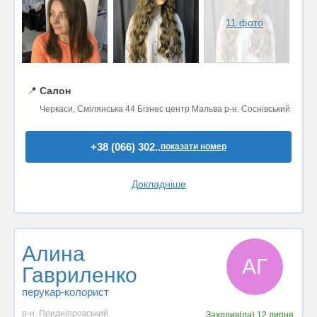
11 фото
📍
Салон
Черкаси, Смілянська 44 Бізнес центр Мальва р-н. Соснівський
+38 (066) 302..
показати номер
Докладніше
Алина
АГ
Гавриленко
перукар-колорист
р-н. Придніпровський
Заходив(ла)
12 липня