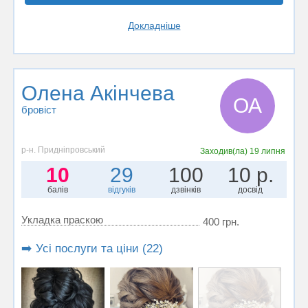
Докладніше
Олена Акінчева
ОА
бровіст
р-н. Придніпровський
Заходив(ла)
19 липня
10
29
100
10 р.
балів
відгуків
дзвінків
досвід
Укладка праскою
400 грн.
➡️ Усі послуги та ціни (22)