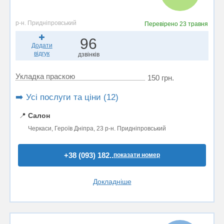
р-н. Придніпровський
Перевірено
23 травня
96
Додати
відгук
дзвінків
Укладка праскою
150 грн.
➡️ Усі послуги та ціни (12)
📍
Салон
Черкаси, Героїв Дніпра, 23 р-н. Придніпровський
+38 (093) 182..
показати номер
Докладніше