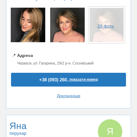
28 фото
📍
Адреса
Черкаси, ул. Гагарина, 29/2 р-н. Соснівський
+38 (093) 260..
показати номер
Докладніше
Яна
Я
перукар