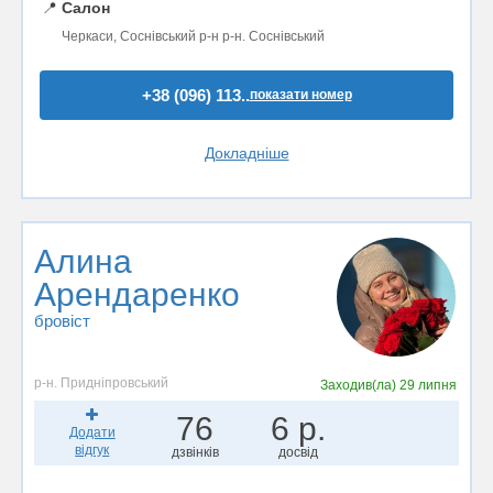
📍
Салон
Черкаси, Соснівський р-н р-н. Соснівський
+38 (096) 113..
показати номер
Докладніше
Алина
Арендаренко
бровіст
р-н. Придніпровський
Заходив(ла)
29 липня
76
6 р.
Додати
відгук
дзвінків
досвід