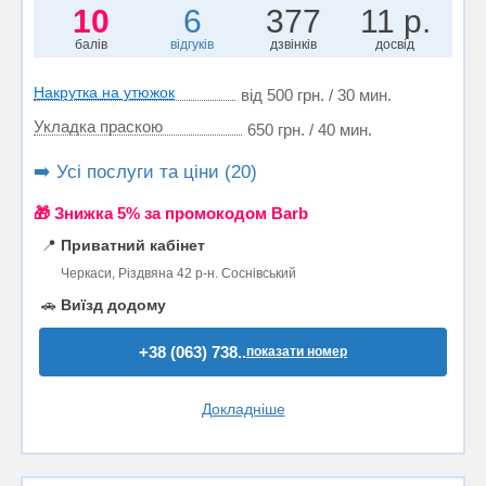
10
6
377
11 р.
балів
відгуків
дзвінків
досвід
Накрутка на утюжок
від 500 грн. / 30 мин.
Укладка праскою
650 грн. / 40 мин.
➡️ Усі послуги та ціни (20)
🎁 Знижка 5% за промокодом Barb
📍
Приватний кабінет
Черкаси, Різдвяна 42 р-н. Соснівський
🚗
Виїзд додому
+38 (063) 738..
показати номер
Докладніше