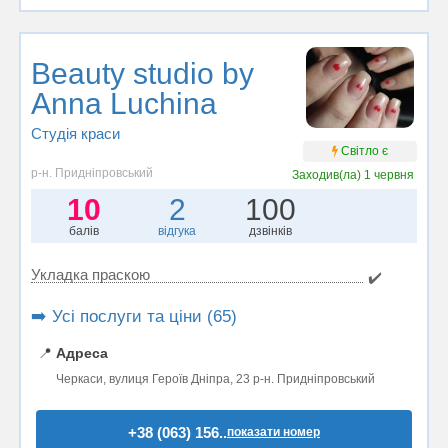
Beauty studio by
Anna Luchina
Студія краси
Світло є
р-н. Придніпровський
Заходив(ла)
1 червня
10
2
100
балів
відгука
дзвінків
Укладка праскою
✔️
➡️ Усі послуги та ціни (65)
📍
Адреса
Черкаси, вулиця Героїв Дніпра, 23 р-н. Придніпровський
+38 (063) 156..
показати номер