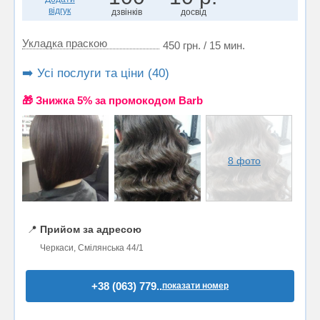
відгук
дзвінків
досвід
Укладка праскою
450 грн. / 15 мин.
➡️ Усі послуги та ціни (40)
🎁 Знижка 5% за промокодом Barb
8 фото
📍
Прийом за адресою
Черкаси, Смілянська 44/1
+38 (063) 779..
показати номер