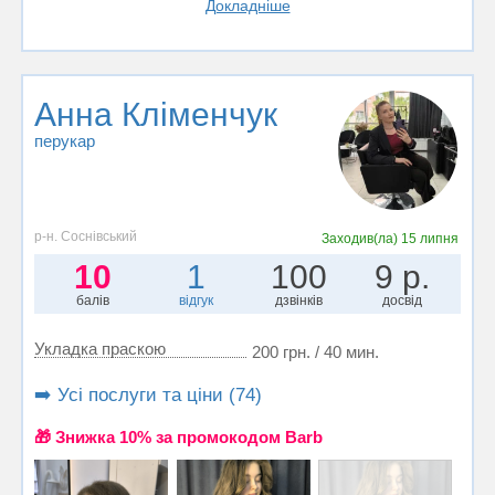
Докладніше
Анна Кліменчук
перукар
р-н. Соснівський
Заходив(ла)
15 липня
10
1
100
9 р.
балів
відгук
дзвінків
досвід
Укладка праскою
200 грн. / 40 мин.
➡️ Усі послуги та ціни (74)
🎁 Знижка 10% за промокодом Barb