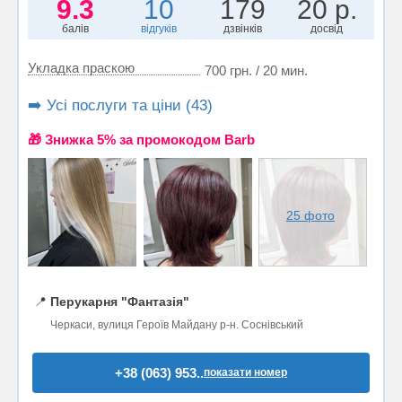
9.3
10
179
20 р.
балів
відгуків
дзвінків
досвід
Укладка праскою
700 грн. / 20 мин.
➡️ Усі послуги та ціни (43)
🎁 Знижка 5% за промокодом Barb
25 фото
📍
Перукарня "Фантазія"
Черкаси, вулиця Героїв Майдану р-н. Соснівський
+38 (063) 953..
показати номер