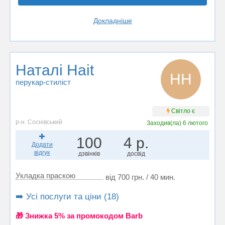
Докладніше
Наталі Hait
НH
перукар-стиліст
Світло є
р-н. Соснівський
Заходив(ла)
6 лютого
100
4 р.
Додати
відгук
дзвінків
досвід
Укладка праскою
від 700 грн. / 40 мин.
➡️ Усі послуги та ціни (18)
🎁 Знижка 5% за промокодом Barb