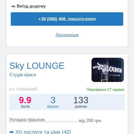
🚗
Виїзд додому
+38 (068) 408..
показати номер
Докладніше
Sky LOUNGE
Студія краси
р-н. Соснівський
Перевірено
27 червня
9.9
3
133
балів
відгука
дзвінка
Укладка праскою
від 200 грн.
➡️ Усі послуги та ціни (42)