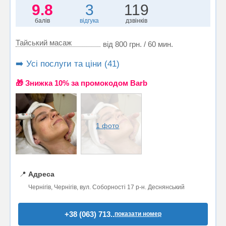
9.8
3
119
балів
відгука
дзвінків
Тайський масаж
від 800 грн. / 60 мин.
➡️ Усі послуги та ціни (41)
🎁 Знижка 10% за промокодом Barb
1 фото
📍
Адреса
Чернігів, Чернігів, вул. Соборності 17 р-н. Деснянський
+38 (063) 713..
показати номер