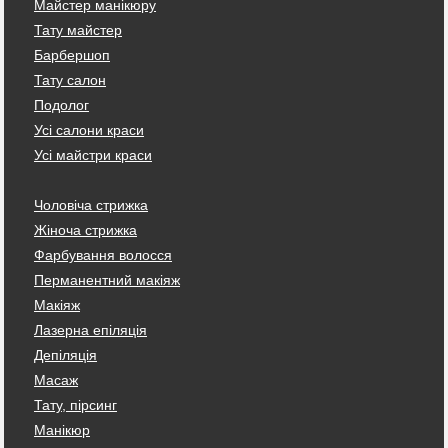
Майстер манікюру
Тату майстер
Барбершоп
Тату салон
Подолог
Усі салони краси
Усі майстри краси
Чоловіча стрижка
Жіноча стрижка
Фарбування волосся
Перманентний макіяж
Макіяж
Лазерна епіляція
Депіляція
Масаж
Тату, пірсинг
Манікюр