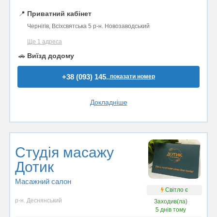
📍
Приватний кабінет
Чернігів, Всіхсвятська 5 р-н. Новозаводський
Ще 1 адреса
🚗
Виїзд додому
+38 (093) 145..
показати номер
Докладніше
Студія масажу
Дотик
Масажний салон
Світло є
р-н. Деснянський
Заходив(ла)
5 днів тому