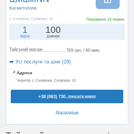
Косметологія
с. Сновянка, Сновская, 10
Перевірено
10 червня
1
100
відгук
дзвінків
Тайський масаж
769 грн. / 60 мин.
➡️ Усі послуги та ціни (29)
📍
Адреса
Чернігів, с. Сновянка, Сновская, 10
+38 (063) 730..
показати номер
Докладніше