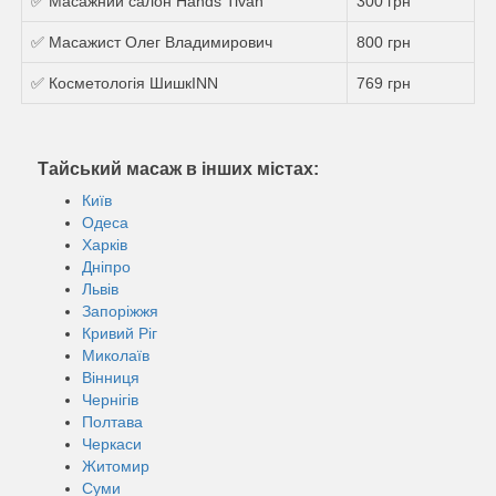
✅ Масажний салон Hands Tivan
300 грн
✅ Масажист Олег Владимирович
800 грн
✅ Косметологія ШишкINN
769 грн
Тайський масаж в інших містах:
Київ
Одеса
Харків
Дніпро
Львів
Запоріжжя
Кривий Ріг
Миколаїв
Вінниця
Чернігів
Полтава
Черкаси
Житомир
Суми