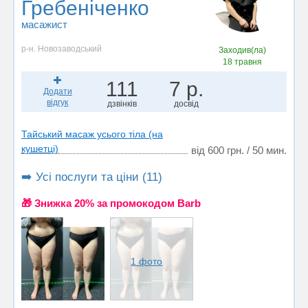
Гребеніченко
масажист
р-н. Новозаводський
Заходив(ла)
18 травня
111
7 р.
Додати
відгук
дзвінків
досвід
Тайський масаж усього тіла (на
кушетці)
від 600 грн. / 50 мин.
➡️ Усі послуги та ціни (11)
🎁 Знижка 20% за промокодом Barb
1 фото