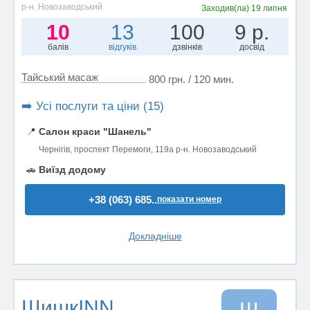
р-н. Новозаводський
Заходив(ла)
19 липня
10
13
100
9 р.
балів
відгуків
дзвінків
досвід
Тайський масаж
800 грн. / 120 мин.
➡️ Усі послуги та ціни (15)
📍
Салон краси "Шанель"
Чернігів, проспект Перемоги, 119а р-н. Новозаводський
🚗
Виїзд додому
+38 (063) 685..
показати номер
Докладніше
ШишкINN
Ш