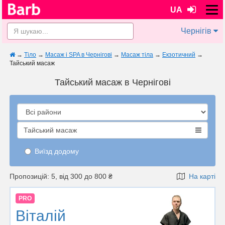
UA
Чернігів
→
Тіло
→
Масаж і SPA в Чернігові
→
Масаж тіла
→
Екзотичний
→
Тайський масаж
Тайський масаж в Чернігові
Тайський масаж
Виїзд додому
Пропозицій: 5, від 300 до 800 ₴
На карті
PRO
Віталій