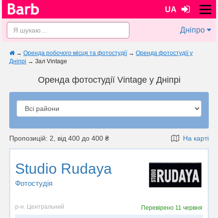
UA
Дніпро
→
Оренда робочого місця та фотостудії
→
Оренда фотостудії у
Дніпрі
→
Зал Vintage
Оренда фотостудії Vintage у Дніпрі
Пропозицій: 2, від 400 до 400 ₴
На карті
Studio Rudaya
Фотостудiя
р-н. Центральний
Перевірено
11 червня