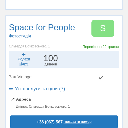
Space for People
S
Фотостудiя
Ольгерда Бочковського, 1
Перевірено
22 травня
100
Додати
відгук
дзвінків
Зал Vintage
✔️
➡️ Усі послуги та ціни (7)
📍
Адреса
Дніпро, Ольгерда Бочковського, 1
+38 (067) 567..
показати номер