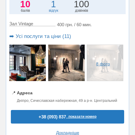
10
1
100
балів
відгук
дзвінків
Зал Vintage
400 грн. / 60 мин.
➡️ Усі послуги та ціни (11)
8 фото
📍
Адреса
Дніпро, Сичеславская набережная, 49 а р-н. Центральний
+38 (093) 837..
показати номер
Докладніше