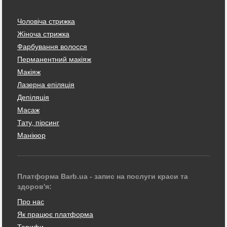
Чоловіча стрижка
Жіноча стрижка
Фарбування волосся
Перманентний макіяж
Макіяж
Лазерна епіляція
Депіляція
Масаж
Тату, пірсинг
Манікюр
Платформа Barb.ua - запис на послуги краси та
здоров'я:
Про нас
Як працює платформа
Тарифи