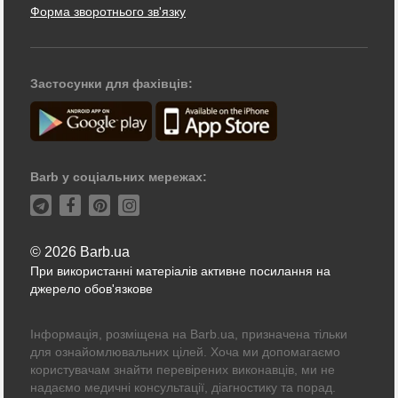
Форма зворотнього зв'язку
Застосунки для фахівців:
Barb у соціальних мережах:
© 2026 Barb.ua
При використанні матеріалів активне посилання на
джерело обов'язкове
Інформація, розміщена на Barb.ua, призначена тільки
для ознайомлювальних цілей. Хоча ми допомагаємо
користувачам знайти перевірених виконавців, ми не
надаємо медичні консультації, діагностику та порад.