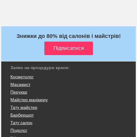
Знижки до 80% від салонів і майстрів!
Запис на процедури краси:
Косметолог
Масажист
Перукар
Майстер манікюру
Тату майстер
Барбершоп
Тату салон
Подолог