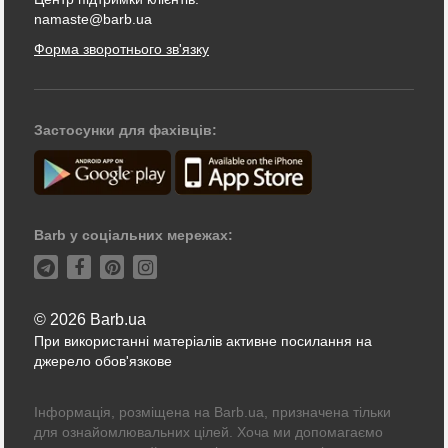
namaste@barb.ua
Форма зворотнього зв'язку
Застосунки для фахівців:
Barb у соціальних мережах:
© 2026 Barb.ua
При використанні матеріалів активне посилання на
джерело обов'язкове
Інформація, розміщена на Barb.ua, призначена тільки
для ознайомлювальних цілей. Хоча ми допомагаємо