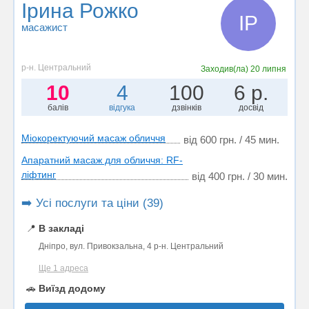
Ірина Рожко
ІР
масажист
р-н. Центральний
Заходив(ла)
20 липня
10
4
100
6 р.
балів
відгука
дзвінків
досвід
Міокоректуючий масаж обличчя
від 600 грн. / 45 мин.
Апаратний масаж для обличчя: RF-
ліфтинг
від 400 грн. / 30 мин.
➡️ Усі послуги та ціни (39)
📍
В закладі
Дніпро, вул. Привокзальна, 4 р-н. Центральний
Ще 1 адреса
🚗
Виїзд додому