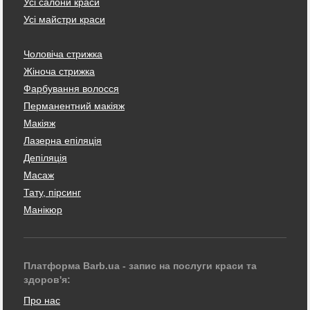
Усі салони краси
Усі майстри краси
Чоловіча стрижка
Жіноча стрижка
Фарбування волосся
Перманентний макіяж
Макіяж
Лазерна епіляція
Депіляція
Масаж
Тату, пірсинг
Манікюр
Платформа Barb.ua - запис на послуги краси та
здоров'я:
Про нас