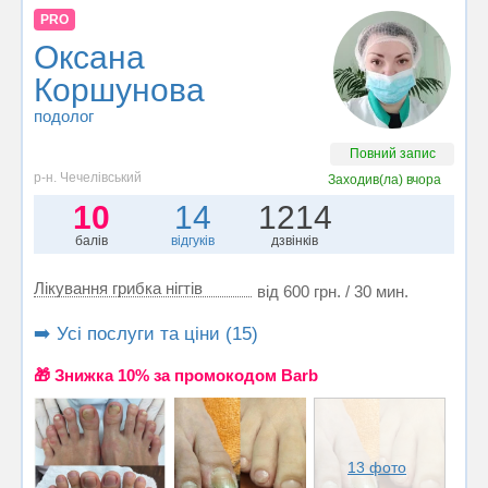
PRO
Оксана
Коршунова
подолог
Повний запис
р-н. Чечелівський
Заходив(ла)
вчора
10
14
1214
балів
відгуків
дзвінків
Лікування грибка нігтів
від 600 грн. / 30 мин.
➡️ Усі послуги та ціни (15)
🎁 Знижка 10% за промокодом Barb
13 фото