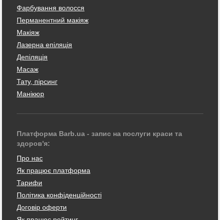
Фарбування волосся
Перманентний макіяж
Макіяж
Лазерна епіляція
Депіляція
Масаж
Тату, пірсинг
Манікюр
Платформа Barb.ua - запис на послуги краси та
здоров'я:
Про нас
Як працює платформа
Тарифи
Політика конфіденційності
Договір оферти
Як працює рейтинг