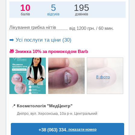
10
5
195
балів
відгуків
дзвінків
Лікування грибка нігтів
від 1200 грн. / 60 мин.
➡️ Усі послуги та ціни (30)
🎁 Знижка 10% за промокодом Barb
8 фото
📍
Косметологія "МедЦентр"
Дніпро, вул. Херсонська, 10а р-н. Центральний
+38 (063) 334..
показати номер