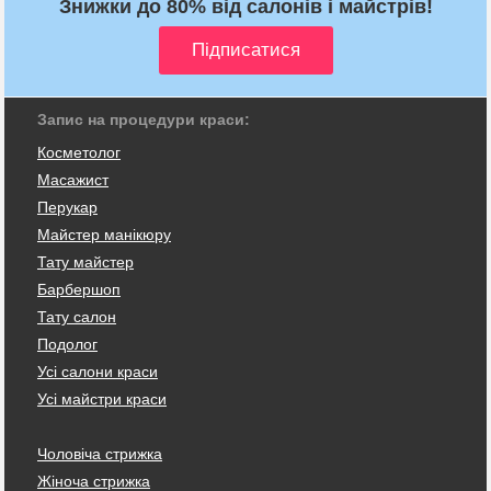
Знижки до 80% від салонів і майстрів!
Запис на процедури краси:
Косметолог
Масажист
Перукар
Майстер манікюру
Тату майстер
Барбершоп
Тату салон
Подолог
Усі салони краси
Усі майстри краси
Чоловіча стрижка
Жіноча стрижка