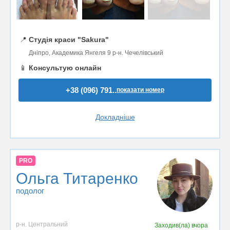
📍
Студія краси "Sakura"
Дніпро, Академика Янгеля 9 р-н. Чечелівський
📱
Консультую онлайн
+38 (096) 791..
показати номер
Докладніше
PRO
Ольга Титаренко
подолог
р-н. Центральний
Заходив(ла)
вчора