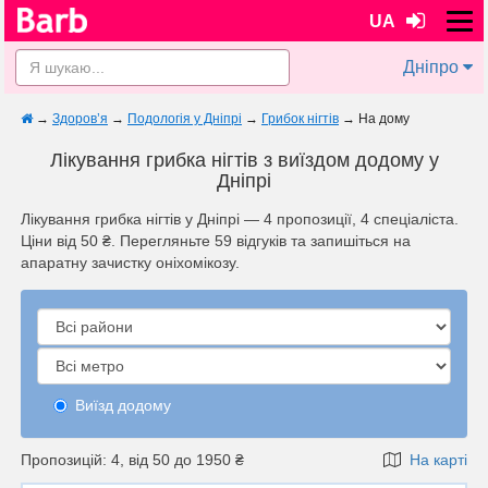
UA
Дніпро
→
Здоров’я
→
Подологія у Дніпрі
→
Грибок нігтів
→
На дому
Лікування грибка нігтів з виїздом додому у
Дніпрі
Лікування грибка нігтів у Дніпрі — 4 пропозиції, 4 спеціаліста.
Ціни від 50 ₴. Перегляньте 59 відгуків та запишіться на
апаратну зачистку оніхомікозу.
Виїзд додому
Пропозицій: 4, від 50 до 1950 ₴
На карті