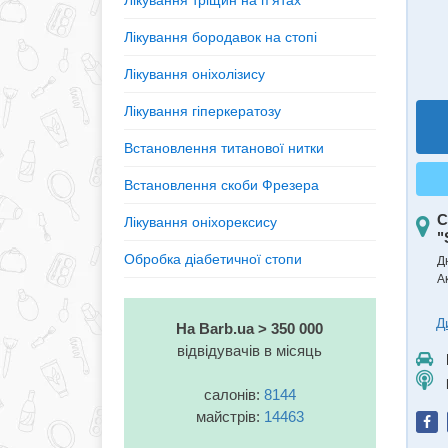
Лікування тріщин на п'ятах
Лікування бородавок на стопі
Лікування оніхолізису
Лікування гіперкератозу
Встановлення титанової нитки
Встановлення скоби Фрезера
С
Лікування оніхорексису
"
Обробка діабетичної стопи
Д
А
Д
На Barb.ua > 350 000
відвідувачів в місяць
салонів:
8144
майстрів:
14463