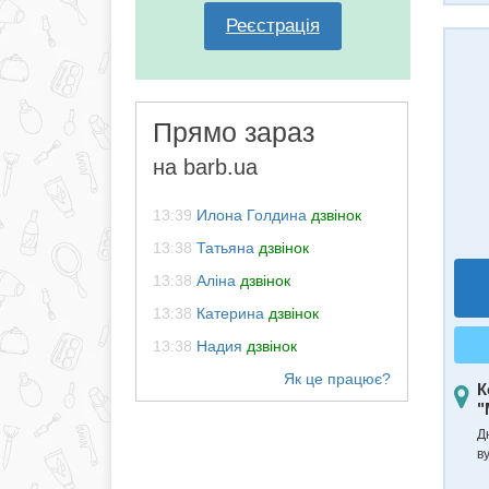
Реєстрація
Прямо зараз
на barb.ua
13:39
Илона Голдина
дзвінок
13:38
Татьяна
дзвінок
13:38
Аліна
дзвінок
13:38
Катерина
дзвінок
13:38
Надия
дзвінок
К
"
Д
в