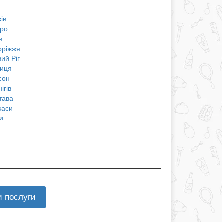
ів
про
в
оріжжя
ий Ріг
ниця
сон
ігів
тава
каси
и
и послуги