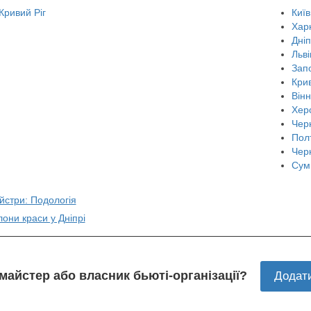
Кривий Ріг
Київ
Харк
Дні
Льві
Зап
Крив
Він
Хер
Черн
Пол
Чер
Сум
йстри: Подологія
лони краси у Дніпрі
 майстер або власник бьюті-організації?
Додат