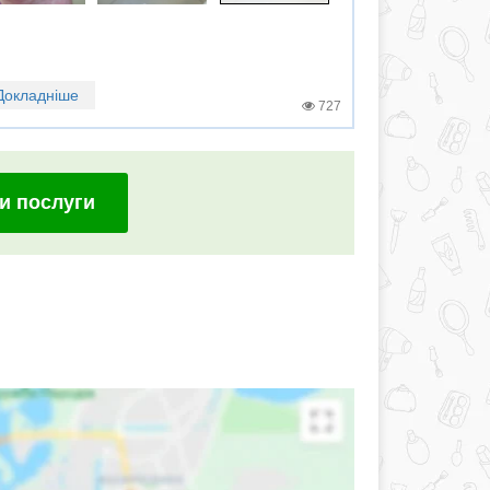
Докладніше
727
и послуги