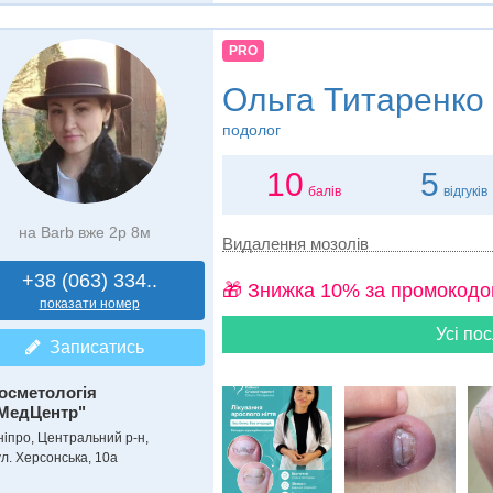
PRO
Ольга Титаренко
подолог
10
5
балів
відгуків
на Barb вже 2р 8м
Видалення мозолів
+38 (063) 334..
🎁 Знижка 10% за промокодо
показати номер
Усі пос
Записатись
осметологія
МедЦентр"
ніпро, Центральний р-н,
ул. Херсонська, 10а