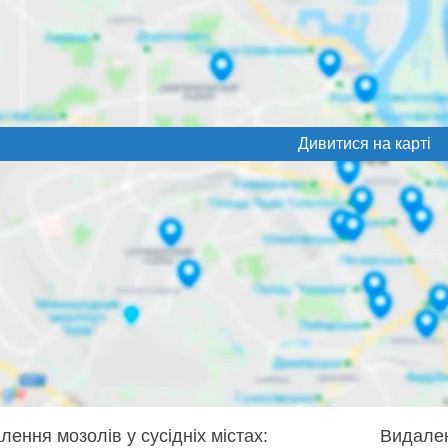
Дивитися на карті
лення мозолів у сусідніх містах:
Видален