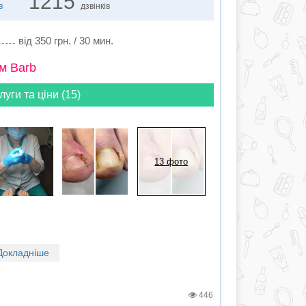
1215
в
дзвінків
від 350 грн. / 30 мин.
м Barb
луги та ціни (15)
13 фото
Докладніше
446