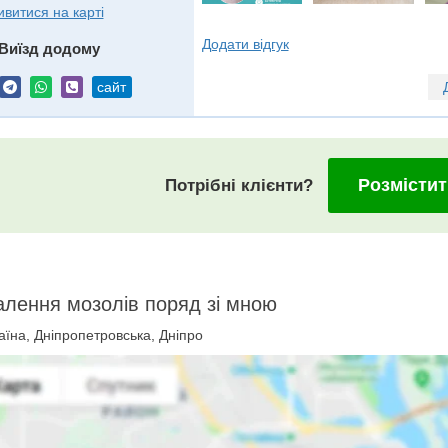
ивитися на карті
Додати відгук
Виїзд додому
сайт
Розмістит
Потрібні клієнти?
лення мозолів поряд зі мною
їна, Дніпропетровська, Дніпро