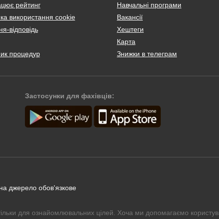
ацює рейтинг
Навчальні програми
ка використання cookie
Вакансії
я-відповідь
Хештеги
Карта
ник процедур
Знижки в телеграм
Застосунки для фахівців:
 на джерело обов'язкове
тільки для ознайомлювальних цілей. Хоча ми допомагаємо користув