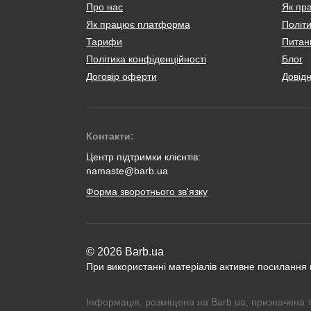
Про нас
Як пр
Як працює платформа
Політи
Тарифи
Питанн
Політика конфіденційності
Блог
Договір оферти
Довід
Контакти:
Центр підтримки клієнтів:
namaste@barb.ua
Форма зворотнього зв'язку
© 2026 Barb.ua
При використанні матеріалів активне посилання
Інформація, розміщена на Barb.ua, призначена 