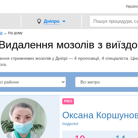
Україн
Дніпро
ів
→
На дому
Видалення мозолів з виїздо
ння стрижневих мозолів у Дніпрі — 4 пропозиції, 4 спеціаліста. Ціни
ога.
PRO
Оксана Коршуно
подолог