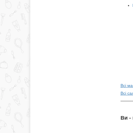
Всі ма
Всі са
Ви -