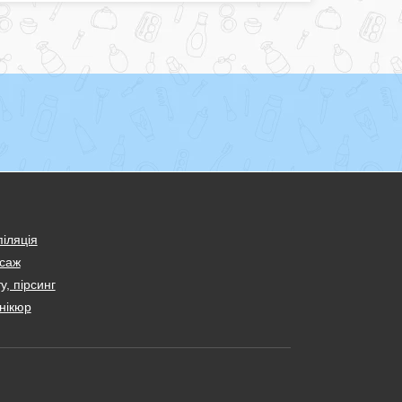
іляція
саж
у, пірсинг
нікюр