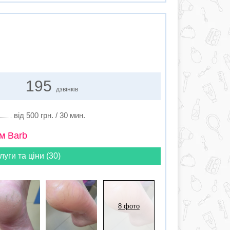
195
дзвінків
від 500 грн. / 30 мин.
м Barb
луги та ціни (30)
8 фото