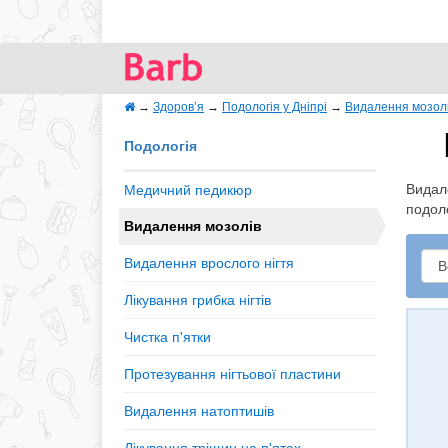
→
Здоров’я
→
Подологія у Дніпрі
→
Видалення мозол
Подологія
Видале
Медичний педикюр
подол
Видалення мозолів
Видалення врослого нігтя
Лікування грибка нігтів
Чистка п'ятки
Протезування нігтьової пластини
Видалення натоптишів