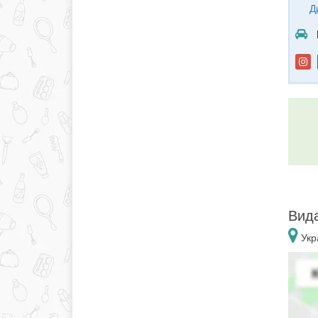
Д
Вида
Укра