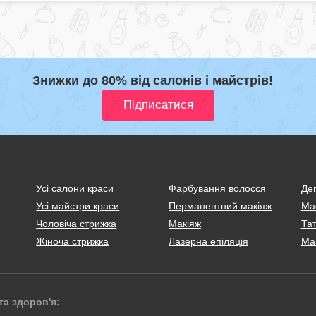
Знижки до 80% від салонів і майстрів!
Усі салони краси
Фарбування волосся
Деп
Усі майстри краси
Перманентний макіяж
Ма
Чоловіча стрижка
Макіяж
Тат
Жіноча стрижка
Лазерна епіляція
Ма
та здоров'я: