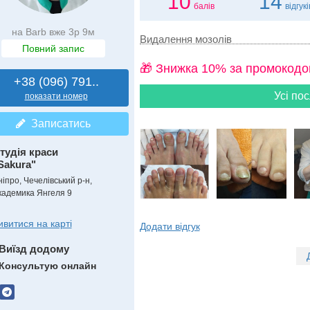
10
14
балів
відгукі
на Barb вже 3р 9м
Видалення мозолів
Повний запис
🎁 Знижка 10% за промокодо
+38 (096) 791..
Усі пос
показати номер
Записатись
тудія краси
Sakura"
ніпро, Чечелівський р-н,
кадемика Янгеля 9
ивитися на карті
Додати відгук
Виїзд додому
Консультую онлайн