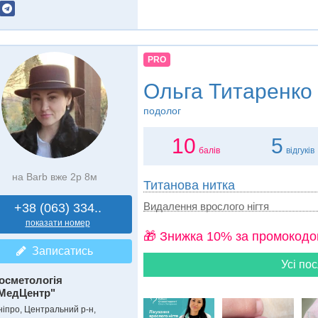
PRO
Ольга Титаренко
подолог
10
5
балів
відгуків
на Barb вже 2р 8м
Титанова нитка
Видалення врослого нігтя
+38 (063) 334..
показати номер
🎁 Знижка 10% за промокодо
Записатись
Усі пос
осметологія
МедЦентр"
ніпро, Центральний р-н,