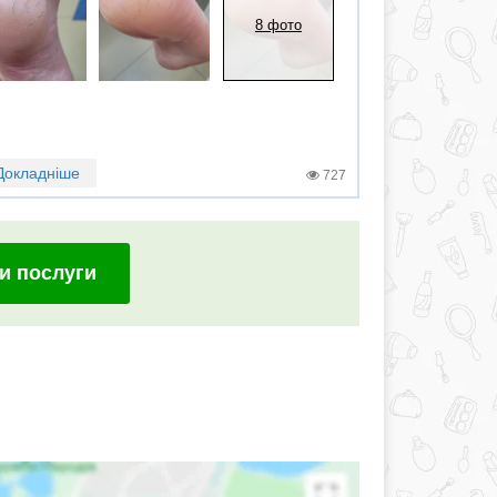
8 фото
Докладніше
727
и послуги