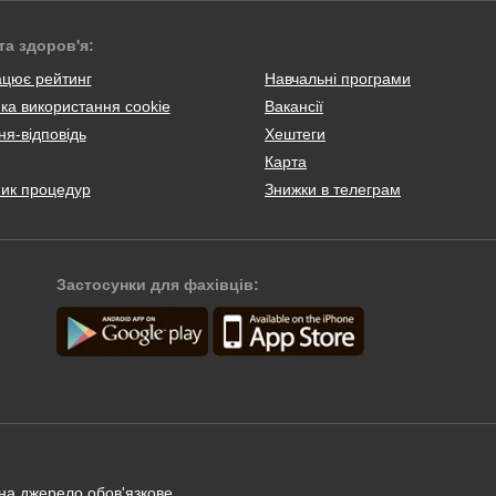
та здоров'я:
ацює рейтинг
Навчальні програми
ка використання cookie
Вакансії
я-відповідь
Хештеги
Карта
ник процедур
Знижки в телеграм
Застосунки для фахівців:
 на джерело обов'язкове