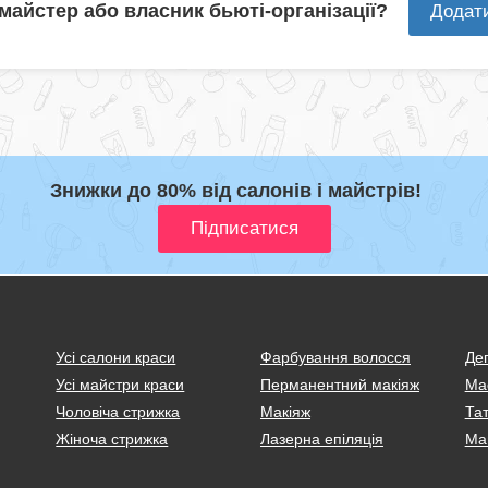
 майстер або власник бьюті-організації?
Додат
Знижки до 80% від салонів і майстрів!
Усі салони краси
Фарбування волосся
Деп
Усі майстри краси
Перманентний макіяж
Ма
Чоловіча стрижка
Макіяж
Тат
Жіноча стрижка
Лазерна епіляція
Ма