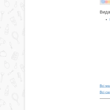
Вида
Всі ма
Всі са