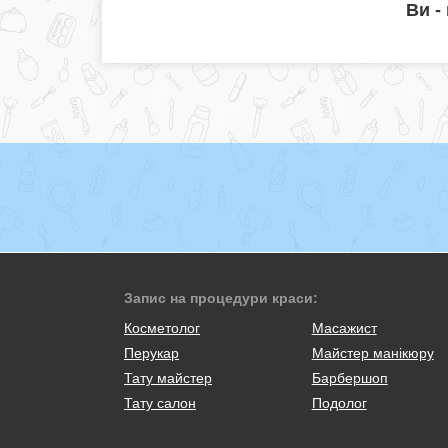
Ви -
Запис на процедури краси:
Косметолог
Масажист
Перукар
Майстер манікюру
Тату майстер
Барбершоп
Тату салон
Подолог