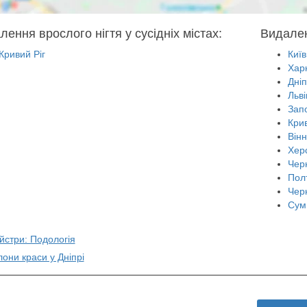
лення врослого нігтя у сусідніх містах:
Видален
Кривий Ріг
Київ
Харк
Дні
Льві
Зап
Крив
Він
Хер
Черн
Пол
Чер
Сум
йстри: Подологія
лони краси у Дніпрі