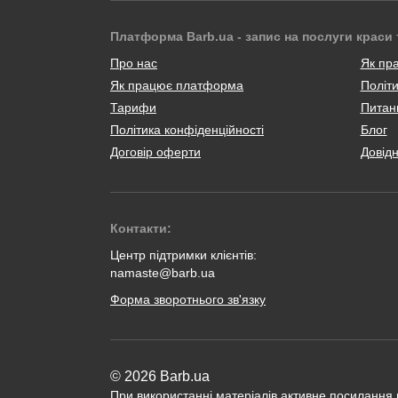
Платформа Barb.ua - запис на послуги краси 
Про нас
Як пр
Як працює платформа
Політи
Тарифи
Питанн
Політика конфіденційності
Блог
Договір оферти
Довід
Контакти:
Центр підтримки клієнтів:
namaste@barb.ua
Форма зворотнього зв'язку
© 2026 Barb.ua
При використанні матеріалів активне посилання