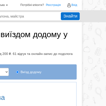
ська
Потрібні клієнти?
Реєстрація
Вхід
Знайти
 виїздом додому у
ід 200 ₴. 61 відгук та онлайн-запис до подолога
Виїзд додому
ва