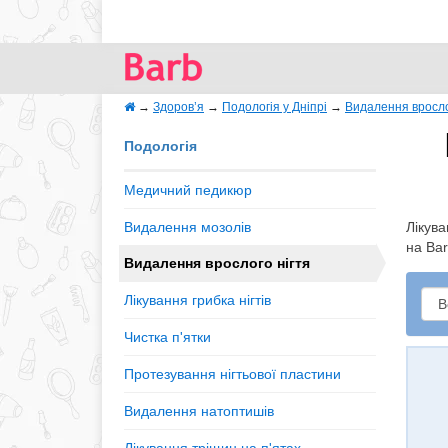
→
Здоров’я
→
Подологія у Дніпрі
→
Видалення вросло
Подологія
Медичний педикюр
Видалення мозолів
Лікува
на Bar
Видалення врослого нігтя
Лікування грибка нігтів
Чистка п'ятки
Протезування нігтьової пластини
Видалення натоптишів