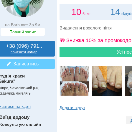
10
14
балів
відгукі
на Barb вже 3р 9м
Видалення врослого нігтя
Повний запис
🎁 Знижка 10% за промокодо
+38 (096) 791..
Усі пос
показати номер
Записатись
тудія краси
Sakura"
ніпро, Чечелівський р-н,
кадемика Янгеля 9
ивитися на карті
Додати відгук
Виїзд додому
Консультую онлайн