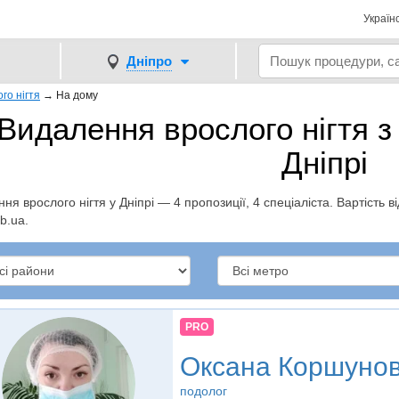
Україн
Дніпро
го нігтя
→
На дому
Видалення врослого нігтя з
Дніпрі
ння врослого нігтя у Дніпрі — 4 пропозиції, 4 спеціаліста. Вартість в
b.ua.
PRO
Оксана Коршуно
подолог