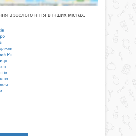
ня врослого нігтя в інших містах:
ів
про
в
оріжжя
ий Ріг
ниця
сон
ігів
тава
каси
и