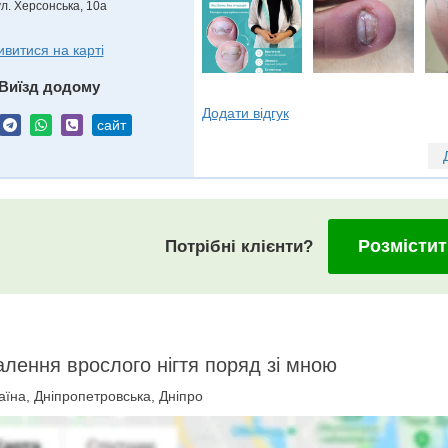
ул. Херсонська, 10а
ивитися на карті
Виїзд додому
Додати відгук
сайт
Розмістит
Потрібні клієнти?
лення врослого нігтя поряд зі мною
їна, Дніпропетровська, Дніпро