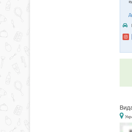
в
Д
Вида
Укра