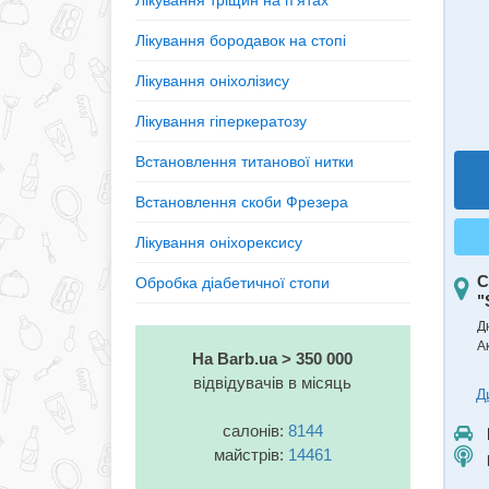
Лікування тріщин на п'ятах
Лікування бородавок на стопі
Лікування оніхолізису
Лікування гіперкератозу
Встановлення титанової нитки
Встановлення скоби Фрезера
Лікування оніхорексису
С
Обробка діабетичної стопи
"
Д
А
На Barb.ua > 350 000
відвідувачів в місяць
Д
салонів:
8144
майстрів:
14461