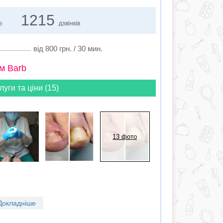
1215
в
дзвінків
від 800 грн. / 30 мин.
м Barb
луги та ціни (15)
13 фото
Докладніше