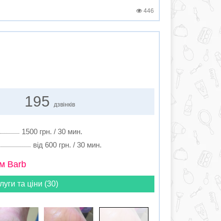
446
195
дзвінків
1500 грн. / 30 мин.
від 600 грн. / 30 мин.
м Barb
луги та ціни (30)