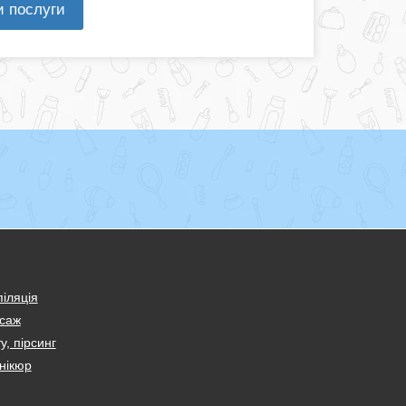
и послуги
іляція
саж
у, пірсинг
нікюр