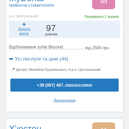
M
приватна стоматологія
р-н. Центральний
Перевірено
2 червня
97
Додати
відгук
дзвінків
Відбілювання зубів Beyond
від 2500 грн.
➡️ Усі послуги та ціни (44)
📍
Дніпро, Михайла Грушевського, 6 р-н. Центральний
+38 (067) 467..
показати номер
Докладніше
Хʼюстон