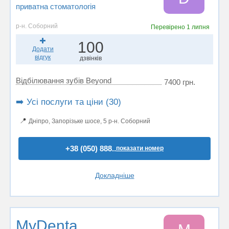
приватна стоматологія
р-н. Соборний
Перевірено
1 липня
100
Додати
відгук
дзвінків
Відбілювання зубів Beyond
7400 грн.
➡️ Усі послуги та ціни (30)
📍
Дніпро, Запорізьке шосе, 5 р-н. Соборний
+38 (050) 888..
показати номер
Докладніше
MyDenta