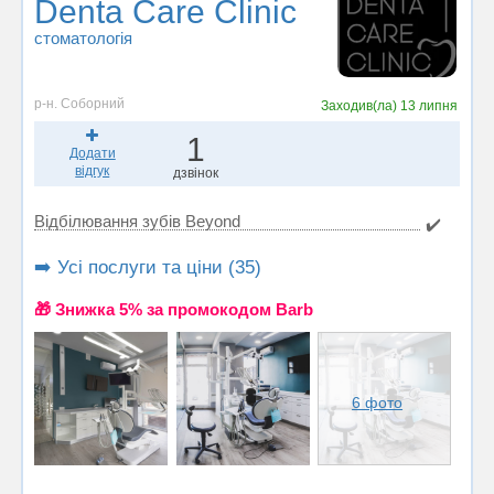
Denta Care Clinic
стоматологія
р-н. Соборний
Заходив(ла)
13 липня
1
Додати
відгук
дзвінок
Відбілювання зубів Beyond
✔️
➡️ Усі послуги та ціни (35)
🎁 Знижка 5% за промокодом Barb
6 фото