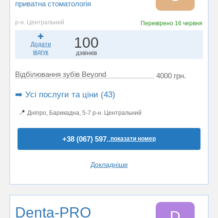
приватна стоматологія
р-н. Центральний
Перевірено
16 червня
100
Додати
відгук
дзвінків
Відбілювання зубів Beyond
4000 грн.
➡️ Усі послуги та ціни (43)
📍
Дніпро, Барикадна, 5-7 р-н. Центральний
+38 (067) 597..
показати номер
Докладніше
Denta-PRO
D