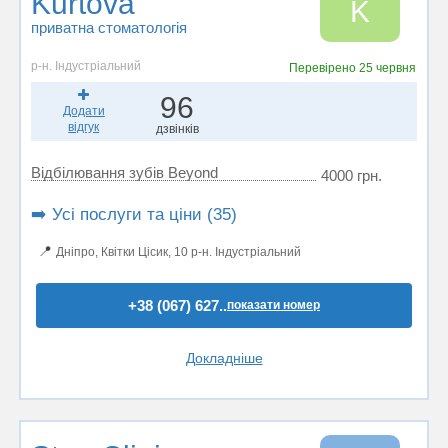
Kurtova
K
приватна стоматологія
р-н. Індустріальний
Перевірено
25 червня
96
Додати
відгук
дзвінків
Відбілювання зубів Beyond
4000 грн.
➡️ Усі послуги та ціни (35)
📍
Дніпро, Квітки Цісик, 10 р-н. Індустріальний
+38 (067) 627..
показати номер
Докладніше