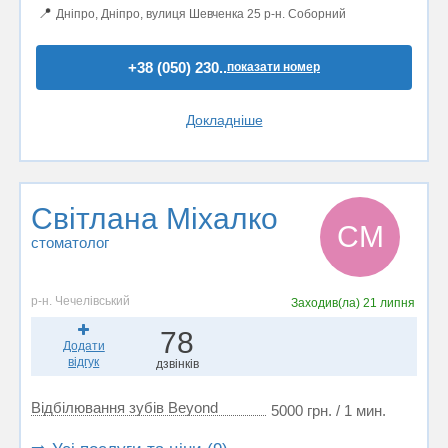
📍
Дніпро, Дніпро, вулиця Шевченка 25 р-н. Соборний
+38 (050) 230..
показати номер
Докладніше
Світлана Міхалко
СМ
стоматолог
р-н. Чечелівський
Заходив(ла)
21 липня
78
Додати
відгук
дзвінків
Відбілювання зубів Beyond
5000 грн. / 1 мин.