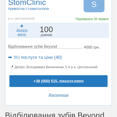
StomClinic
S
приватна стоматологія
р-н. Центральний
Перевірено
30 червня
100
Додати
відгук
дзвінків
Відбілювання зубів Beyond
4000 грн.
➡️ Усі послуги та ціни (40)
📍
Дніпро, Володимира Винниченка, 5-А р-н. Центральний
+38 (050) 515..
показати номер
Докладніше
Відбілювання зубів Beyond