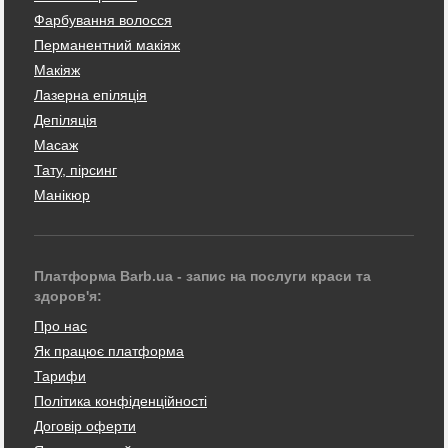
Фарбування волосся
Перманентний макіяж
Макіяж
Лазерна епіляція
Депіляція
Масаж
Тату, пірсинг
Манікюр
Платформа Barb.ua - запис на послуги краси та
здоров'я:
Про нас
Як працює платформа
Тарифи
Політика конфіденційності
Договір оферти