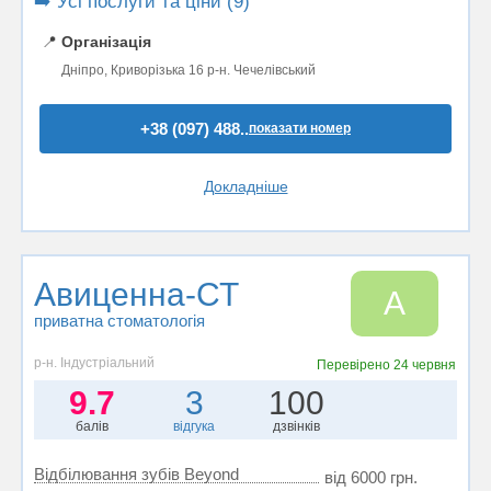
➡️ Усі послуги та ціни (9)
📍
Організація
Дніпро, Криворізька 16 р-н. Чечелівський
+38 (097) 488..
показати номер
Докладніше
Авиценна-СТ
А
приватна стоматологія
р-н. Індустріальний
Перевірено
24 червня
9.7
3
100
балів
відгука
дзвінків
Відбілювання зубів Beyond
від 6000 грн.