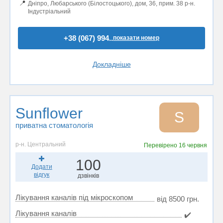
📍
Дніпро, Любарського (Білостоцького), дом, 36, прим. 38 р-н.
Індустріальний
+38 (067) 994..
показати номер
Докладніше
Sunflower
S
приватна стоматологія
р-н. Центральний
Перевірено
16 червня
100
Додати
відгук
дзвінків
Лікування каналів під мікроскопом
від 8500 грн.
Лікування каналів
✔️