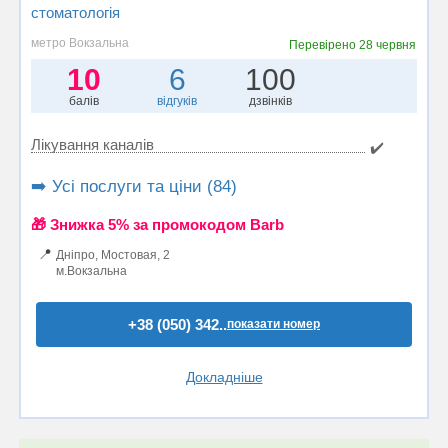
стоматологія
метро Вокзальна
Перевірено
28 червня
10
6
100
балів
відгуків
дзвінків
Лікування каналів
✔️
➡️ Усі послуги та ціни (84)
🎁 Знижка 5% за промокодом Barb
📍
Дніпро, Мостовая, 2
м.Вокзальна
+38 (050) 342..
показати номер
Докладніше