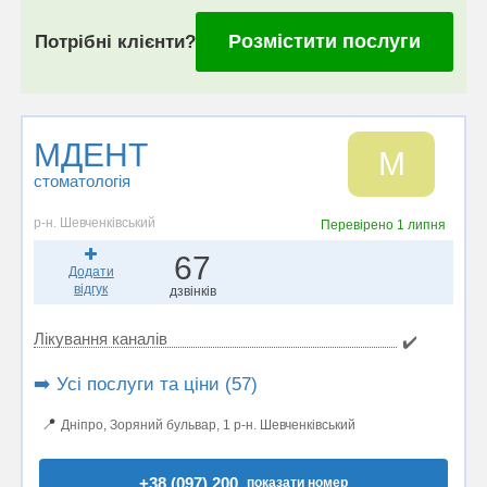
Розмістити послуги
Потрібні клієнти?
МДЕНТ
М
стоматологія
р-н. Шевченківський
Перевірено
1 липня
67
Додати
відгук
дзвінків
Лікування каналів
✔️
➡️ Усі послуги та ціни (57)
📍
Дніпро, Зоряний бульвар, 1 р-н. Шевченківський
+38 (097) 200..
показати номер