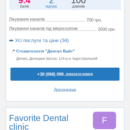
9.4
2
100
балів
відгука
дзвінків
Лікування каналів
700 грн.
Лікування каналів під мікроскопом
2000 грн.
➡️ Усі послуги та ціни (34)
📍
Стоматологія "Дентал Вайт"
Дніпро, Донецкое Шоссе, 124 р-н. Індустріальний
+38 (068) 099..
показати номер
Докладніше
Favorite Dental
F
clinic