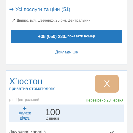
➡️ Усі послуги та ціни (51)
📍
Дніпро, вул. Шевченко, 25 р-н. Центральний
+38 (050) 230..
показати номер
Докладніше
Хʼюстон
Х
приватна стоматологія
р-н. Центральний
Перевірено
23 червня
100
Додати
відгук
дзвінків
Лікування каналів
✔️