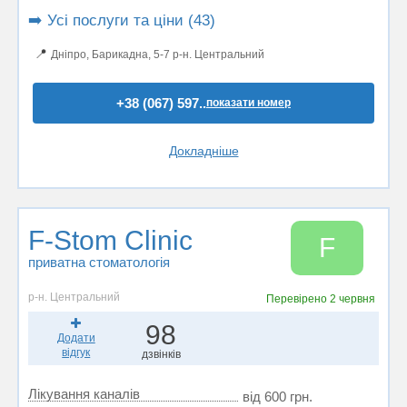
➡️ Усі послуги та ціни (43)
📍
Дніпро, Барикадна, 5-7 р-н. Центральний
+38 (067) 597..
показати номер
Докладніше
F-Stom Сlinic
F
приватна стоматологія
р-н. Центральний
Перевірено
2 червня
98
Додати
відгук
дзвінків
Лікування каналів
від 600 грн.