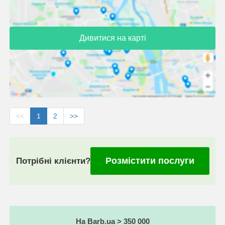
Дивитися на карті
<<
1
2
>>
Розмістити послуги
Потрібні клієнти?
На Barb.ua > 350 000