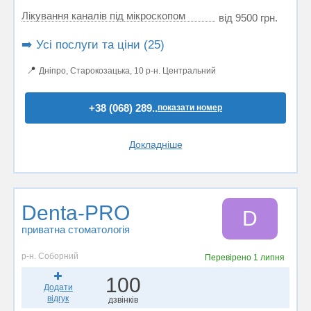
Лікування каналів під мікроскопом
від 9500 грн.
➡️ Усі послуги та ціни (25)
📍
Дніпро, Старокозацька, 10 р-н. Центральний
+38 (068) 289..
показати номер
Докладніше
Denta-PRO
D
приватна стоматологія
р-н. Соборний
Перевірено
1 липня
100
Додати
відгук
дзвінків