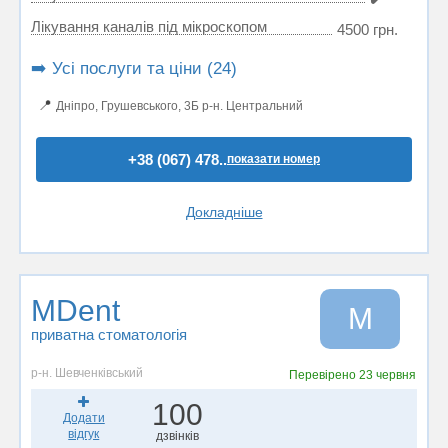
Лікування каналів під мікроскопом
4500 грн.
➡️ Усі послуги та ціни (24)
📍
Дніпро, Грушевського, 3Б р-н. Центральний
+38 (067) 478..
показати номер
Докладніше
MDent
M
приватна стоматологія
р-н. Шевченківський
Перевірено
23 червня
100
Додати
відгук
дзвінків