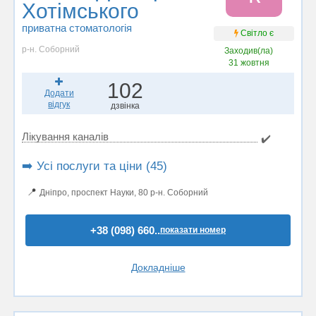
Хотімського
приватна стоматологія
Світло є
р-н. Соборний
Заходив(ла)
31 жовтня
102
Додати
відгук
дзвінка
Лікування каналів
✔️
➡️ Усі послуги та ціни (45)
📍
Дніпро, проспект Науки, 80 р-н. Соборний
+38 (098) 660..
показати номер
Докладніше