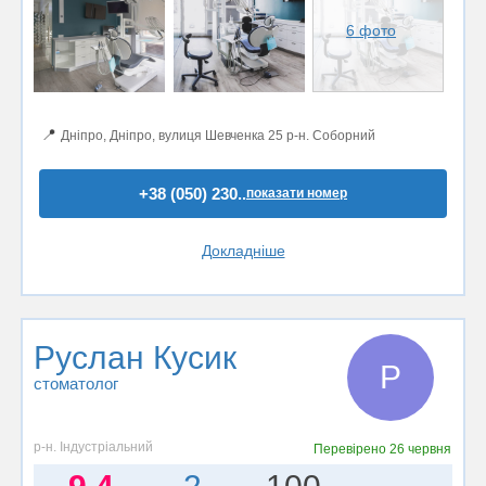
6 фото
📍
Дніпро, Дніпро, вулиця Шевченка 25 р-н. Соборний
+38 (050) 230..
показати номер
Докладніше
Руслан Кусик
Р
стоматолог
р-н. Індустріальний
Перевірено
26 червня