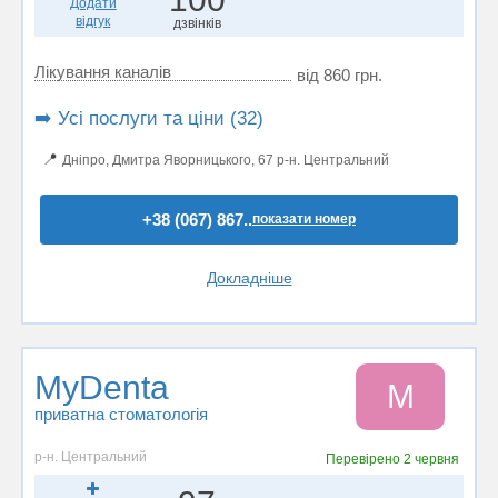
Додати
відгук
дзвінків
Лікування каналів
від 860 грн.
➡️ Усі послуги та ціни (32)
📍
Дніпро, Дмитра Яворницького, 67 р-н. Центральний
+38 (067) 867..
показати номер
Докладніше
MyDenta
M
приватна стоматологія
р-н. Центральний
Перевірено
2 червня