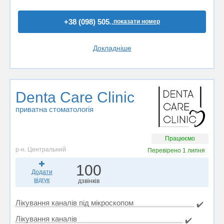
+38 (098) 505..
показати номер
Докладніше
Denta Care Clinic
приватна стоматологія
Працюємо
р-н. Центральний
Перевірено
1 липня
100
Додати
відгук
дзвінків
Лікування каналів під мікроскопом
✔️
Лікування каналів
✔️