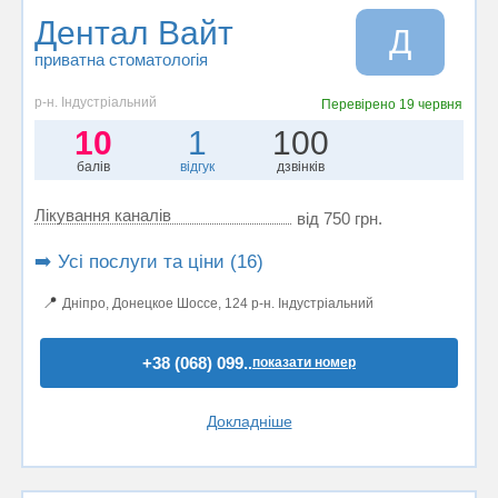
Дентал Вайт
Д
приватна стоматологія
р-н. Індустріальний
Перевірено
19 червня
10
1
100
балів
відгук
дзвінків
Лікування каналів
від 750 грн.
➡️ Усі послуги та ціни (16)
📍
Дніпро, Донецкое Шоссе, 124 р-н. Індустріальний
+38 (068) 099..
показати номер
Докладніше