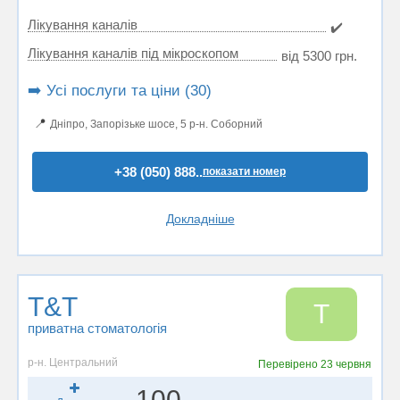
Лікування каналів
✔️
Лікування каналів під мікроскопом
від 5300 грн.
➡️ Усі послуги та ціни (30)
📍
Дніпро, Запорізьке шосе, 5 р-н. Соборний
+38 (050) 888..
показати номер
Докладніше
T&T
T
приватна стоматологія
р-н. Центральний
Перевірено
23 червня
100