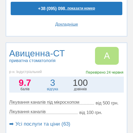
+38 (095) 098..
показати номер
Докладніше
Авиценна-СТ
А
приватна стоматологія
р-н. Індустріальний
Перевірено
24 червня
9.7
3
100
балів
відгука
дзвінків
Лікування каналів під мікроскопом
від 500 грн.
Лікування каналів
від 100 грн.
➡️ Усі послуги та ціни (63)