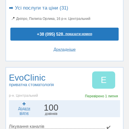
➡️ Усі послуги та ціни (31)
📍
Дніпро, Пилипа Орлика, 16 р-н. Центральний
+38 (095) 528..
показати номер
Докладніше
EvoClinic
E
приватна стоматологія
р-н. Центральний
Перевірено
1 липня
100
Додати
відгук
дзвінків
Лікування каналів
✔️