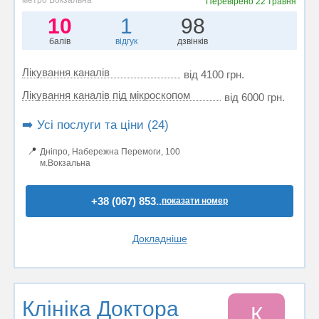
метро Вокзальна
Перевірено
22 травня
10
1
98
балів
відгук
дзвінків
Лікування каналів
від 4100 грн.
Лікування каналів під мікроскопом
від 6000 грн.
➡️ Усі послуги та ціни (24)
📍
Дніпро, Набережна Перемоги, 100
м.Вокзальна
+38 (067) 853..
показати номер
Докладніше
Клініка Доктора
К