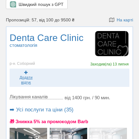
Швидкий пошук з GPT
Пропозицій: 57, від 100 до 9500 ₴
На карті
Denta Care Clinic
стоматологія
р-н. Соборний
Заходив(ла)
13 липня
Додати
відгук
Лікування каналів
від 1400 грн. / 90 мин.
➡️ Усі послуги та ціни (35)
🎁 Знижка 5% за промокодом Barb