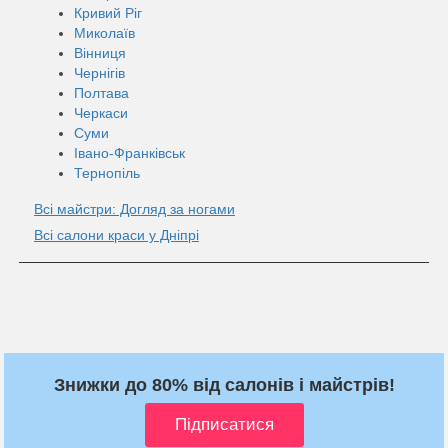
Кривий Ріг
Миколаїв
Вінниця
Чернігів
Полтава
Черкаси
Суми
Івано-Франківськ
Тернопіль
Всі майстри: Догляд за ногами
Всі салони краси у Дніпрі
Знижки до 80% від салонів і майстрів!