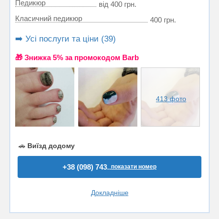
Педикюр
від 400 грн.
Класичний педикюр
400 грн.
➡️ Усі послуги та ціни (39)
🎁 Знижка 5% за промокодом Barb
413 фото
🚗
Виїзд додому
+38 (098) 743..
показати номер
Докладніше