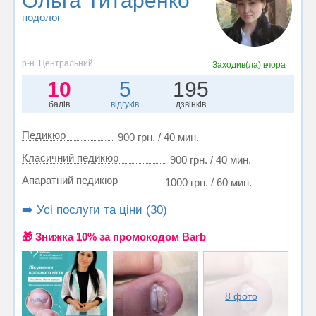
Ольга Титаренко
подолог
р-н. Центральний
Заходив(ла)
вчора
10
5
195
балів
відгуків
дзвінків
Педикюр
900 грн. / 40 мин.
Класичний педикюр
900 грн. / 40 мин.
Апаратний педикюр
1000 грн. / 60 мин.
➡️ Усі послуги та ціни (30)
🎁 Знижка 10% за промокодом Barb
8 фото