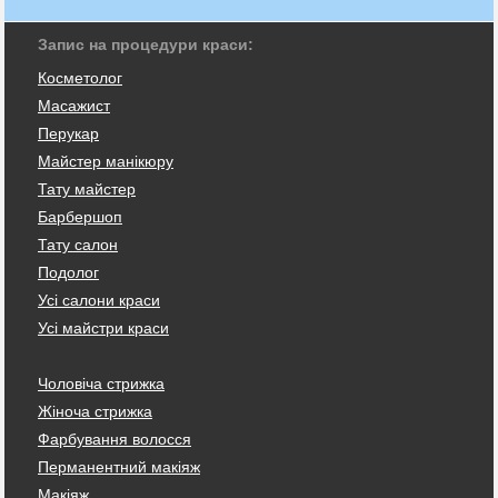
Запис на процедури краси:
Косметолог
Масажист
Перукар
Майстер манікюру
Тату майстер
Барбершоп
Тату салон
Подолог
Усі салони краси
Усі майстри краси
Чоловіча стрижка
Жіноча стрижка
Фарбування волосся
Перманентний макіяж
Макіяж