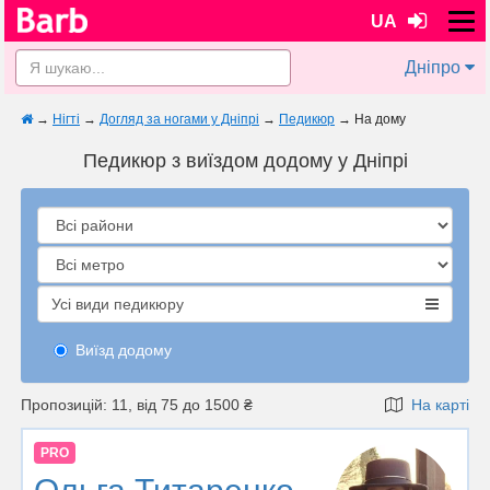
UA
Дніпро
→
Нігті
→
Догляд за ногами у Дніпрі
→
Педикюр
→
На дому
Педикюр з виїздом додому у Дніпрі
Усі види педикюру
Виїзд додому
Пропозицій: 11, від 75 до 1500 ₴
На карті
PRO