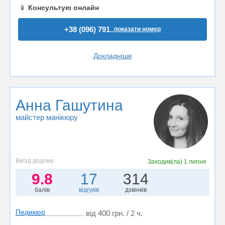
📱
Консультую онлайн
+38 (096) 791..
показати номер
Докладніше
Анна Гашутина
майстер манікюру
Виїзд додому
Заходив(ла)
1 липня
9.8
17
314
балів
відгуків
дзвінків
Педикюр
від 400 грн. / 2 ч.