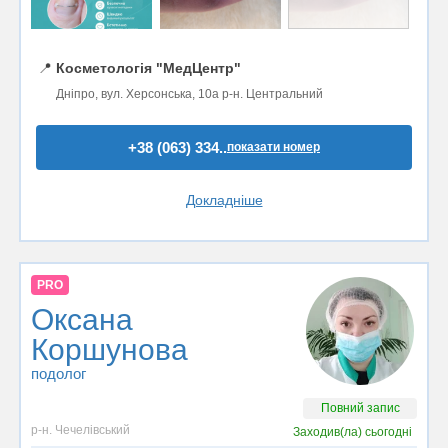
📍
Косметологія "МедЦентр"
Дніпро, вул. Херсонська, 10а р-н. Центральний
+38 (063) 334..
показати номер
Докладніше
PRO
Оксана
Коршунова
подолог
Повний запис
р-н. Чечелівський
Заходив(ла)
сьогодні