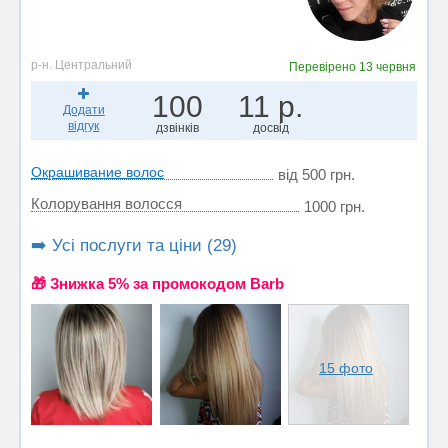
р-н. Центральний
Перевірено
13 червня
100
11 р.
Додати
відгук
дзвінків
досвід
Окрашивание волос
від 500 грн.
Колорування волосся
1000 грн.
➡️ Усі послуги та ціни (29)
🎁 Знижка 5% за промокодом Barb
15 фото