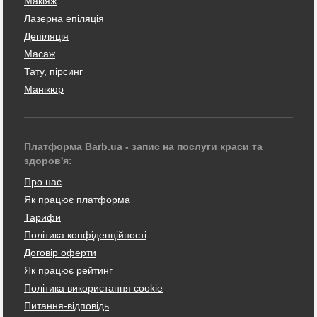
Макіяж
Лазерна епіляція
Депіляція
Масаж
Тату, пірсинг
Манікюр
Платформа Barb.ua - запис на послуги краси та
здоров'я:
Про нас
Як працює платформа
Тарифи
Політика конфіденційності
Договір оферти
Як працює рейтинг
Політика використання cookie
Питання-відповідь