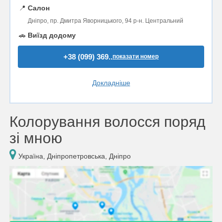
📍
Салон
Дніпро, пр. Дмитра Яворницького, 94 р-н. Центральний
🚗
Виїзд додому
+38 (099) 369..
показати номер
Докладніше
Колорування волосся поряд
зі мною
Україна, Дніпропетровська, Дніпро