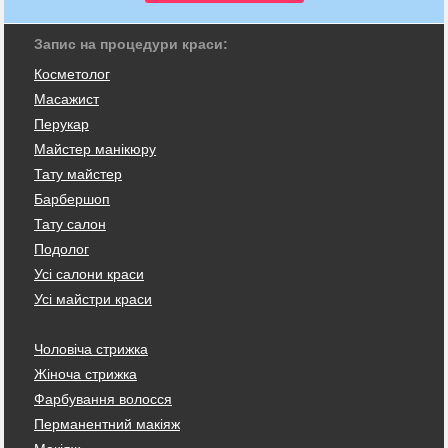
Запис на процедури краси:
Косметолог
Масажист
Перукар
Майстер манікюру
Тату майстер
Барбершоп
Тату салон
Подолог
Усі салони краси
Усі майстри краси
Чоловіча стрижка
Жіноча стрижка
Фарбування волосся
Перманентний макіяж