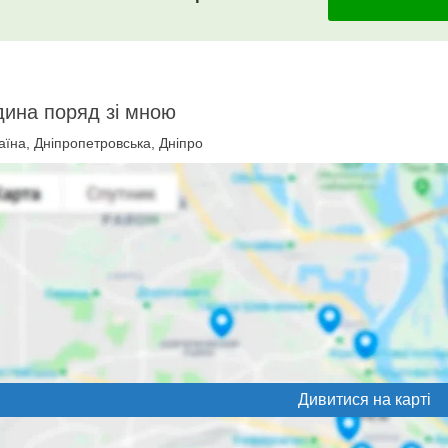
дина поряд зі мною
їна, Дніпропетровська, Дніпро
Дивитися на карті