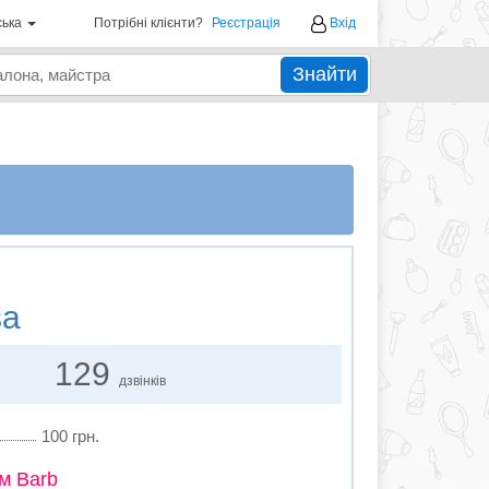
ська
Потрібні клієнти?
Реєстрація
Вхід
Знайти
sa
129
дзвінків
100 грн.
м Barb