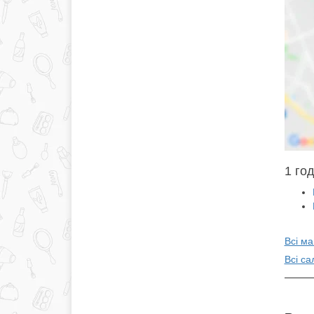
1 год
Всі ма
Всі са