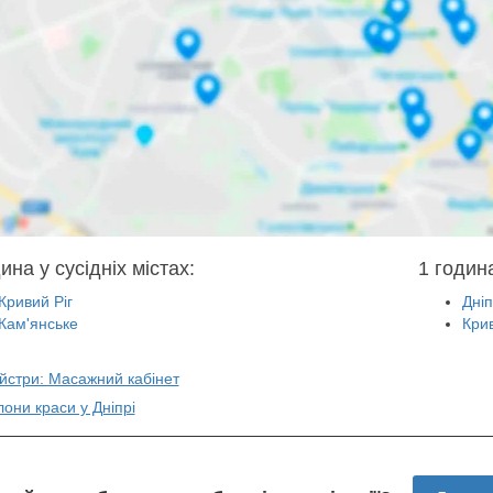
ина у сусідніх містах:
1 година
Кривий Ріг
Дні
Кам'янське
Крив
йстри: Масажний кабінет
лони краси у Дніпрі