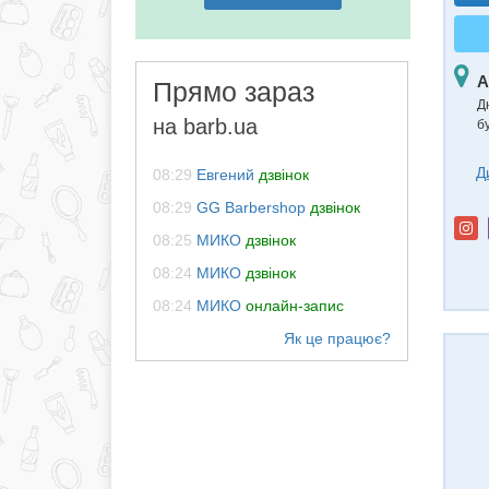
А
Прямо зараз
Д
на barb.ua
б
Д
08:29
Евгений
дзвінок
08:29
GG Barbershop
дзвінок
08:25
МИКО
дзвінок
08:24
МИКО
дзвінок
08:24
МИКО
онлайн-запис