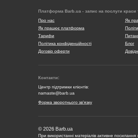
Платформа Barb.ua - запис на послуги краси 
Про нас
Як пр
Як працює платформа
Політи
Тарифи
Питанн
Політика конфіденційності
Блог
Договір оферти
Довід
Контакти:
Центр підтримки клієнтів:
namaste@barb.ua
Форма зворотнього зв'язку
© 2026 Barb.ua
При використанні матеріалів активне посилання