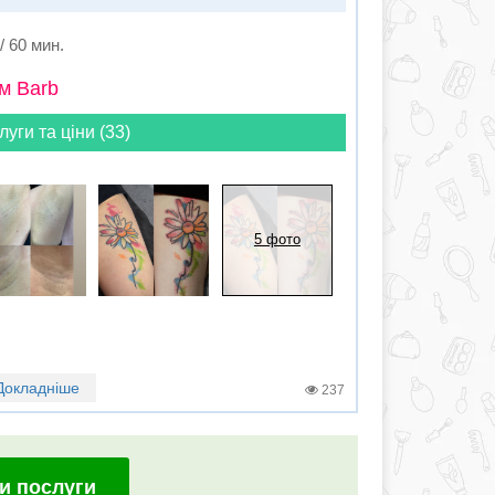
 / 60 мин.
м Barb
луги та ціни (33)
5 фото
Докладніше
237
и послуги