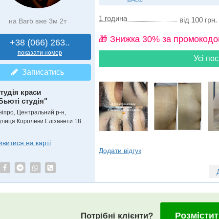
1 година
від 100 грн.
на Barb вже 3м 2т
🎁 Знижка 30% за промокодо
+38 (066) 263..
показати номер
Усі пос
Записатись
тудія краси
Бьюті студія"
ніпро, Центральний р-н,
улиця Королеви Елізавети 18
ивитися на карті
Додати відгук
Розмістит
Потрібні клієнти?