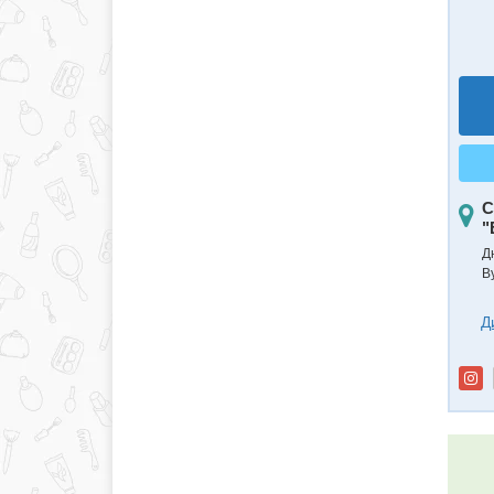
С
"
Д
В
Д