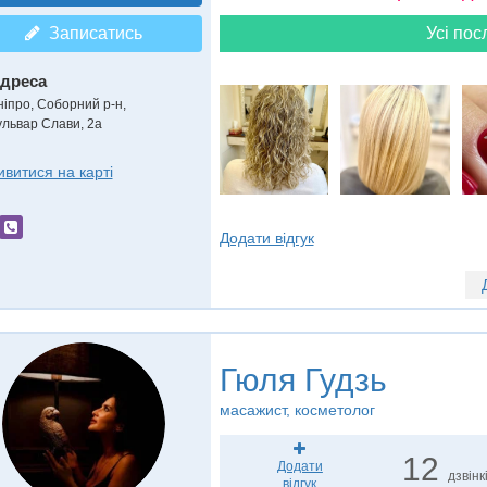
Записатись
Усі пос
дреса
ніпро, Соборний р-н
,
ульвар Слави, 2a
ивитися на карті
Додати відгук
Гюля Гудзь
масажист, косметолог
12
Додати
дзвінк
відгук