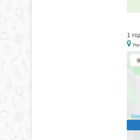
1 го
Укра