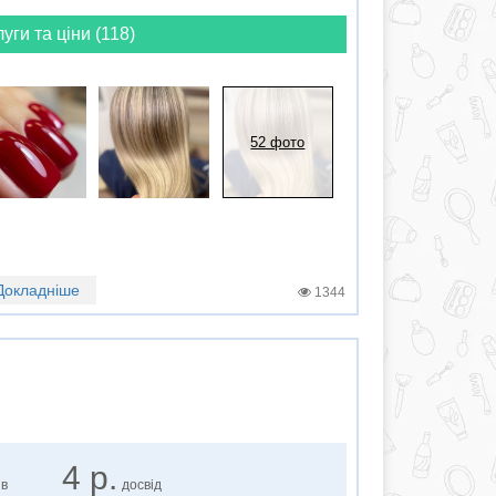
луги та ціни (118)
52 фото
Докладніше
1344
4 р.
ів
досвід