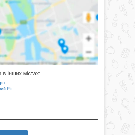
 в інших містах:
про
ий Ріг