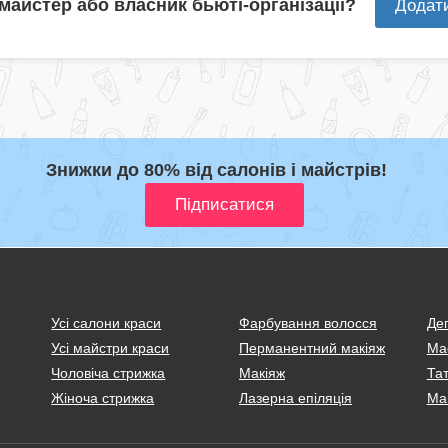
 майстер або власник бьюті-організації?
Додат
Знижки до 80% від салонів і майстрів!
Усі салони краси
Фарбування волосся
Деп
Усі майстри краси
Перманентний макіяж
Ма
Чоловіча стрижка
Макіяж
Тат
Жіноча стрижка
Лазерна епіляція
Ма