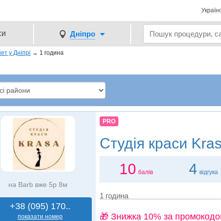
Україн
си
Дніпро
ет у Дніпрі
→
1 година
PRO
Студія краси
Kra
10
4
балів
відгука
на Barb вже 5р 8м
1 година
+38 (095) 170..
🎁 Знижка 10% за промокодо
показати номер