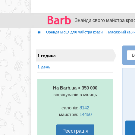
Знайди свого майстра кра
→
Оренда місця для майстра краси
→
Масажний кабін
1 година
1 день
На Barb.ua > 350 000
відвідувачів в місяць
салонів:
8142
майстрів:
14450
Реєстрація