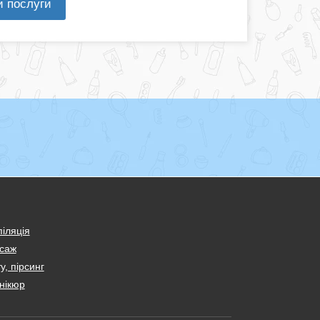
и послуги
іляція
саж
у, пірсинг
нікюр