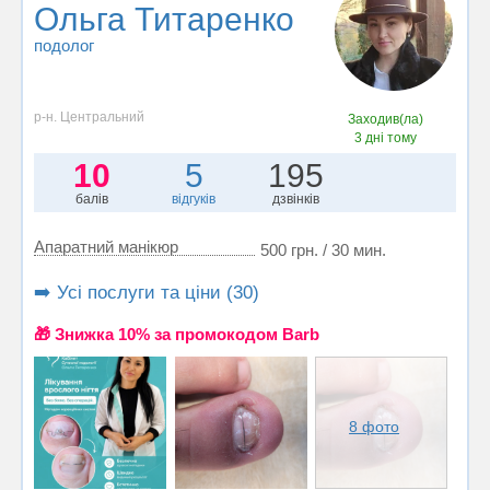
Ольга Титаренко
подолог
р-н. Центральний
Заходив(ла)
3 дні тому
10
5
195
балів
відгуків
дзвінків
Апаратний манікюр
500 грн. / 30 мин.
➡️ Усі послуги та ціни (30)
🎁 Знижка 10% за промокодом Barb
8 фото