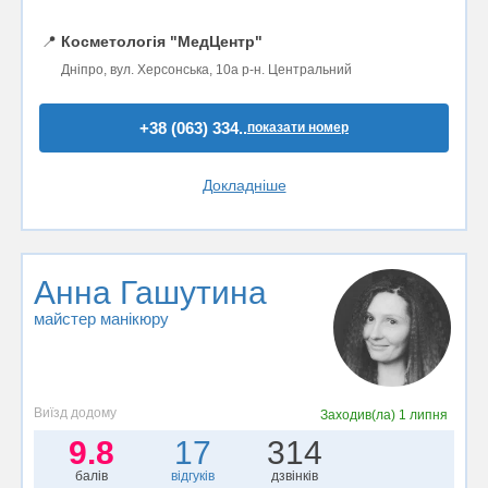
📍
Косметологія "МедЦентр"
Дніпро, вул. Херсонська, 10а р-н. Центральний
+38 (063) 334..
показати номер
Докладніше
Анна Гашутина
майстер манікюру
Виїзд додому
Заходив(ла)
1 липня
9.8
17
314
балів
відгуків
дзвінків