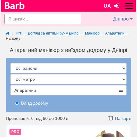
UA
Дніпро
→
Нігті
→
Догляд за нігтями рук у Дніпрі
→
Манікюр
→
Апаратний
→
На дому
Апаратний манікюр з виїздом додому у Дніпрі
Апаратний
Виїзд додому
Пропозицій: 6, від 60 до 1000 ₴
На карті
PRO