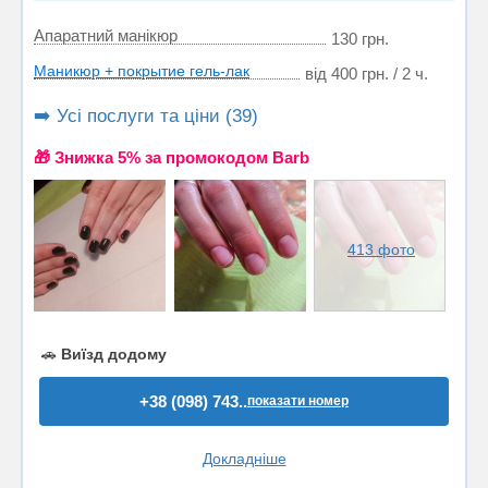
Апаратний манікюр
130 грн.
Маникюр + покрытие гель-лак
від 400 грн. / 2 ч.
➡️ Усі послуги та ціни (39)
🎁 Знижка 5% за промокодом Barb
413 фото
🚗
Виїзд додому
+38 (098) 743..
показати номер
Докладніше