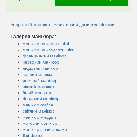
Апаратний манікюр - ефективний догляд за нігтями
Галерея манікюра:
манікюр на короткі нігті
манікюр на квадратні нігті
французький манікюр
червоний манікюр
нюдовий манікюр
чорний манікюр
рожевий манікюр
ніжний манікюр
білий манікюр
бордовий манікюр
манікюр омбре
світлий манікюр
манікюр мигдаль
матовий манікюр
манікюр з блискітками
Всі фото