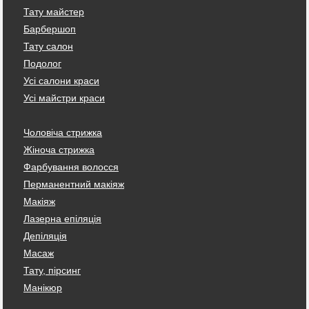
Тату майстер
Барбершоп
Тату салон
Подолог
Усі салони краси
Усі майстри краси
Чоловіча стрижка
Жіноча стрижка
Фарбування волосся
Перманентний макіяж
Макіяж
Лазерна епіляція
Депіляція
Масаж
Тату, пірсинг
Манікюр