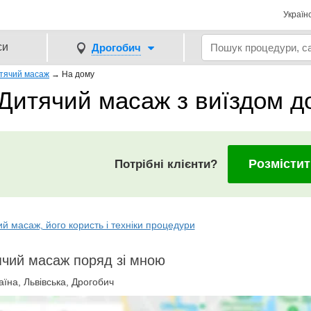
Україн
си
Дрогобич
тячий масаж
→
На дому
Дитячий масаж з виїздом д
Розмістит
Потрібні клієнти?
й масаж, його користь і техніки процедури
чий масаж поряд зі мною
їна, Львівська, Дрогобич