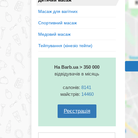
Дитячий масаж
Масаж для вагітних
Спортивний масаж
Медовий масаж
Тейпування (кінезiо тейпи)
На Barb.ua > 350 000
відвідувачів в місяць
салонів:
8141
майстрів:
14460
Реєстрація