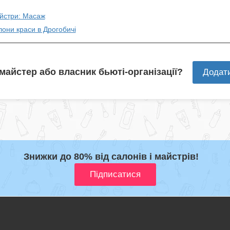
айстри: Масаж
лони краси в Дрогобичі
 майстер або власник бьюті-організації?
Додат
Знижки до 80% від салонів і майстрів!