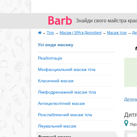
Знайди свого майстра кра
→
Тіло
→
Масаж і SPA в Дрогобичі
→
Масаж тіла
→
Ди
Усі види масажу
Реабілітація
Міофасциальний масаж тіла
Класичний масаж
Лімфодренажний масаж тіла
Дитячи
Антицелюлітний масаж
Дитя
Розслабляючий масаж тіла
Укра
Лікувальний масаж