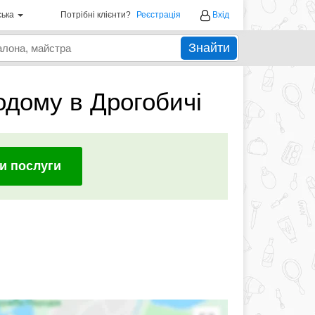
ська
Потрібні клієнти?
Реєстрація
Вхід
Знайти
одому в Дрогобичі
и послуги