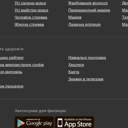
Усі салони краси
Фарбування волосся
Деп
Усі майстри краси
Перманентний макіяж
Ма
Чоловіча стрижка
Макіяж
Тат
Жіноча стрижка
Лазерна епіляція
Ма
та здоров'я:
ацює рейтинг
Навчальні програми
ка використання cookie
Хештеги
я-відповідь
Карта
Знижки в телеграм
ник процедур
Застосунки для фахівців: