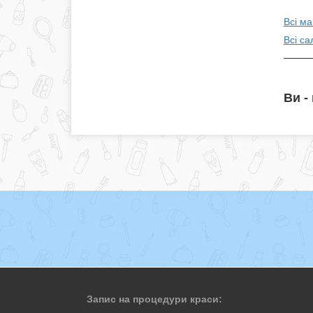
Всі м
Всі са
Ви -
Запис на процедури краси: