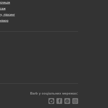
іляція
саж
у, пірсинг
нікюр
Barb у соціальних мережах: