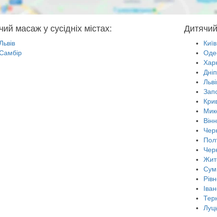
чий масаж у сусідніх містах:
Дитячий
Львів
Київ
Самбір
Оде
Харк
Дні
Льві
Зап
Крив
Мик
Він
Черн
Пол
Чер
Жит
Сум
Рівн
Іван
Тер
Луц