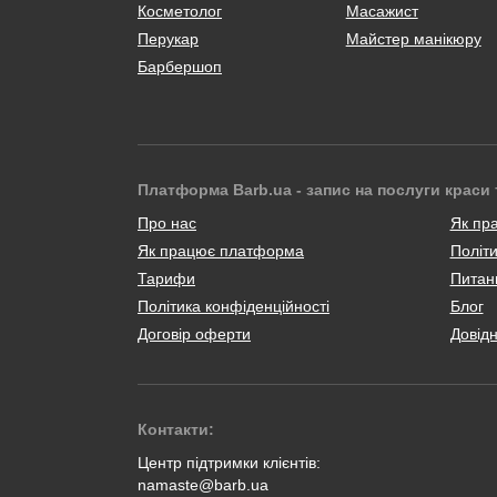
Косметолог
Масажист
Перукар
Майстер манікюру
Барбершоп
Платформа Barb.ua - запис на послуги краси 
Про нас
Як пр
Як працює платформа
Політи
Тарифи
Питанн
Політика конфіденційності
Блог
Договір оферти
Довід
Контакти:
Центр підтримки клієнтів:
namaste@barb.ua