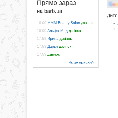
Прямо зараз
на barb.ua
Дитя
18:00
MMM Beauty Salon
дзвінок
18:00
Альфа-Мед
дзвінок
17:59
Ирина
дзвінок
17:59
Дарья
дзвінок
17:59
дзвінок