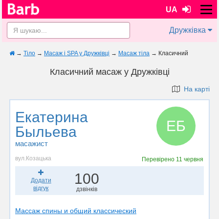
UA
Дружківка
→
Тіло
→
Масаж і SPA у Дружківці
→
Масаж тіла
→
Класичний
Класичний масаж у Дружківці
На карті
Екатерина
ЕБ
Быльева
масажист
вул.Козацька
Перевірено
11 червня
100
Додати
відгук
дзвінків
Массаж спины и общий классический