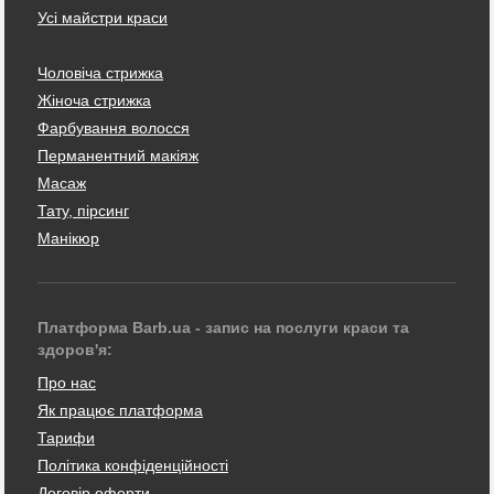
Усі майстри краси
Чоловіча стрижка
Жіноча стрижка
Фарбування волосся
Перманентний макіяж
Масаж
Тату, пірсинг
Манікюр
Платформа Barb.ua - запис на послуги краси та
здоров'я:
Про нас
Як працює платформа
Тарифи
Політика конфіденційності
Договір оферти