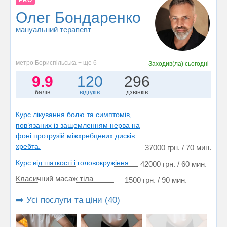
PRO
Олег Бондаренко
мануальний терапевт
метро Бориспільська + ще 6
Заходив(ла)
сьогодні
9.9
120
296
балів
відгуків
дзвінків
Курс лікування болю та симптомів,
пов’язаних із защемленням нерва на
фоні протрузій міжхребцевих дисків
хребта.
37000 грн. / 70 мин.
Курс від шаткості і головокружіння
42000 грн. / 60 мин.
Класичний масаж тіла
1500 грн. / 90 мин.
➡️ Усі послуги та ціни (40)