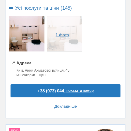
➡️ Усі послуги та ціни (145)
1 фото
📍
Адреса
Київ, Анни Ахматової вулиця, 45
м.Осокорки + ще 1
+38 (073) 044..
показати номер
Докладніше