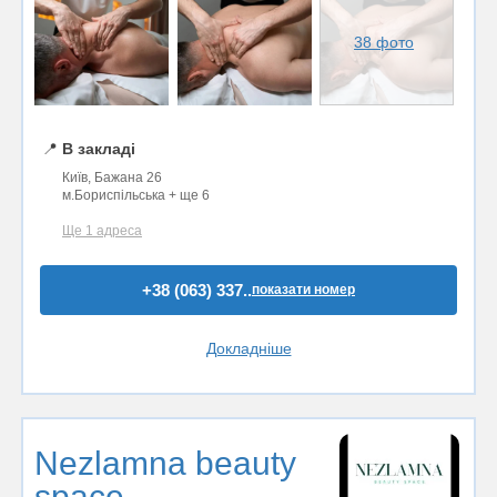
38 фото
📍
В закладі
Київ, Бажана 26
м.Бориспільська + ще 6
Ще 1 адреса
+38 (063) 337..
показати номер
Докладніше
Nezlamna beauty
space