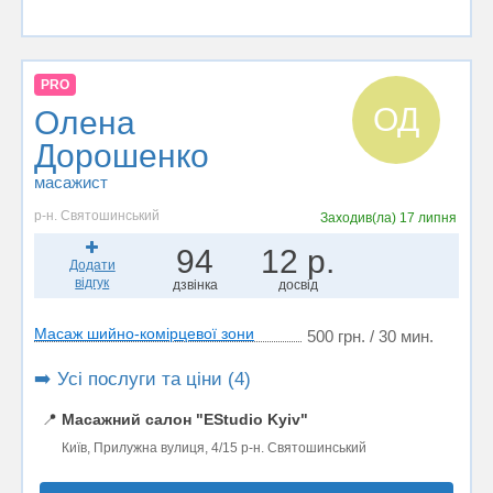
PRO
ОД
Олена
Дорошенко
масажист
р-н. Святошинський
Заходив(ла)
17 липня
94
12 р.
Додати
відгук
дзвінка
досвід
Масаж шийно-комірцевої зони
500 грн. / 30 мин.
➡️ Усі послуги та ціни (4)
📍
Масажний салон "EStudio Kyiv"
Київ, Прилужна вулиця, 4/15 р-н. Святошинський