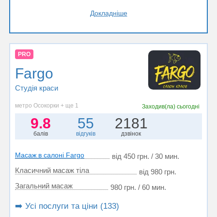
Докладніше
PRO
Fargo
Студія краси
метро Осокорки + ще 1
Заходив(ла)
сьогодні
9.8
55
2181
балів
відгуків
дзвінок
Масаж в салоні Fargo
від 450 грн. / 30 мин.
Класичний масаж тіла
від 980 грн.
Загальний масаж
980 грн. / 60 мин.
➡️ Усі послуги та ціни (133)