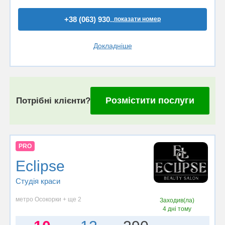
+38 (063) 930..
показати номер
Докладніше
Розмістити послуги
Потрібні клієнти?
PRO
Eclipse
Студія краси
метро Осокорки + ще 2
Заходив(ла)
4 дні тому