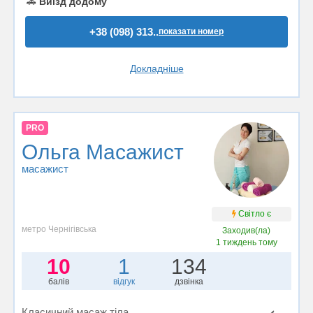
🚗
Виїзд додому
+38 (098) 313..
показати номер
Докладніше
PRO
Ольга Масажист
масажист
Світло є
метро Чернігівська
Заходив(ла)
1 тиждень тому
10
1
134
балів
відгук
дзвінка
Класичний масаж тіла