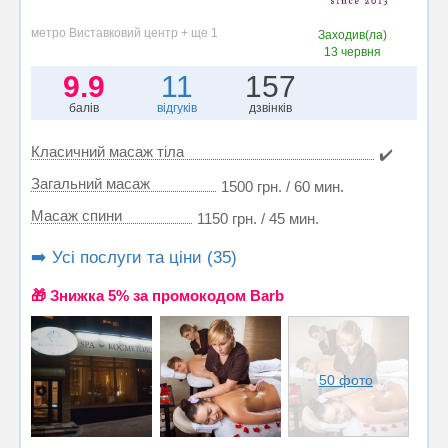
метро Виставковий центр + ще 1
Заходив(ла)
13 червня
9.9
11
157
балів
відгуків
дзвінків
Класичний масаж тіла
✔️
Загальний масаж
1500 грн. / 60 мин.
Масаж спини
1150 грн. / 45 мин.
➡️ Усі послуги та ціни (35)
🎁 Знижка 5% за промокодом Barb
50 фото