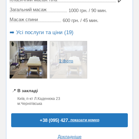
✔️
Загальний масаж
1000 грн. / 90 мин.
Масаж спини
600 грн. / 45 мин.
➡️ Усі послуги та ціни (19)
1 фото
📍
В закладі
Київ, п-кт Л.Каденюка 23
м.Чернігівська
+38 (095) 427..
показати номер
Докладніше