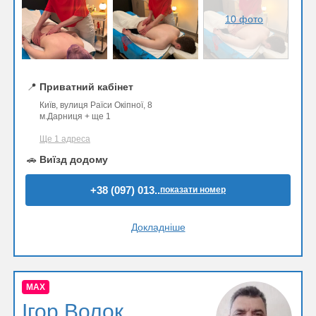
10 фото
📍
Приватний кабінет
Київ, вулиця Раїси Окіпної, 8
м.Дарниця + ще 1
Ще 1 адреса
🚗
Виїзд додому
+38 (097) 013..
показати номер
Докладніше
MAX
Ігор Волок