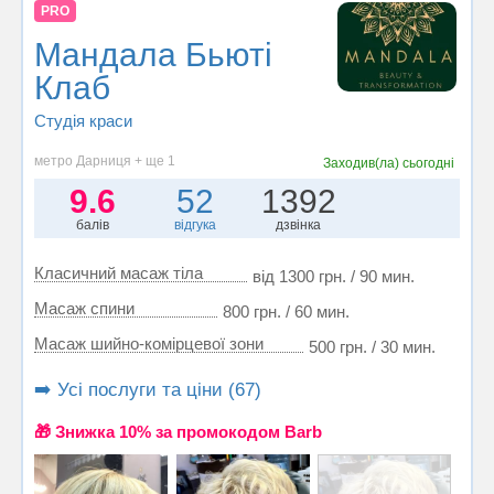
PRO
Мандала Бьюті
Клаб
Студія краси
метро Дарниця + ще 1
Заходив(ла)
сьогодні
9.6
52
1392
балів
відгука
дзвінка
Класичний масаж тіла
від 1300 грн. / 90 мин.
Масаж спини
800 грн. / 60 мин.
Масаж шийно-комірцевої зони
500 грн. / 30 мин.
➡️ Усі послуги та ціни (67)
🎁 Знижка 10% за промокодом Barb