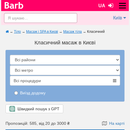
UA
Київ
→
Тіло
→
Масаж і SPA в Києві
→
Масаж тіла
→
Класичний
Класичний масаж в Києві
Всі процедури
Виїзд додому
Швидкий пошук з GPT
Пропозицій: 585, від 20 до 3000 ₴
На карті