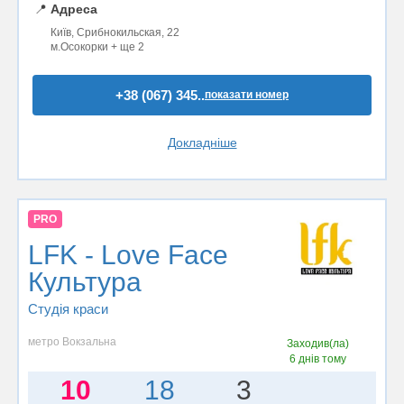
📍
Адреса
Київ, Срибнокильская, 22
м.Осокорки + ще 2
+38 (067) 345..
показати номер
Докладніше
PRO
LFK - Love Face
Культура
Студія краси
метро Вокзальна
Заходив(ла)
6 днів тому
10
18
3