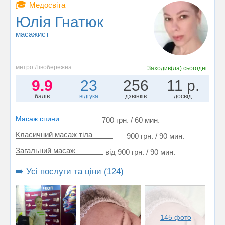
🎓
Медосвіта
Юлія Гнатюк
масажист
метро Лівобережна
Заходив(ла)
сьогодні
9.9
23
256
11 р.
балів
відгука
дзвінків
досвід
Масаж спини
700 грн. / 60 мин.
Класичний масаж тіла
900 грн. / 90 мин.
Загальний масаж
від 900 грн. / 90 мин.
➡️ Усі послуги та ціни (124)
145 фото