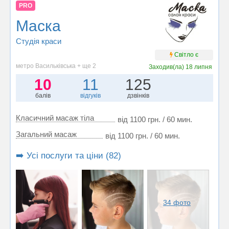
PRO
Маска
Студія краси
Світло є
метро Васильківська + ще 2
Заходив(ла)
18 липня
10
11
125
балів
відгуків
дзвінків
Класичний масаж тіла
від 1100 грн. / 60 мин.
Загальний масаж
від 1100 грн. / 60 мин.
➡️ Усі послуги та ціни (82)
34 фото