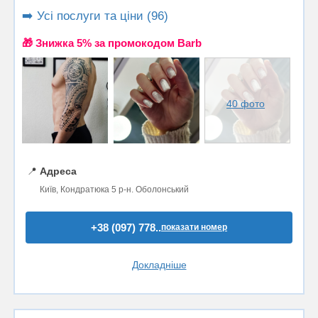
➡️ Усі послуги та ціни (96)
🎁 Знижка 5% за промокодом Barb
40 фото
📍
Адреса
Київ, Кондратюка 5 р-н. Оболонський
+38 (097) 778..
показати номер
Докладніше