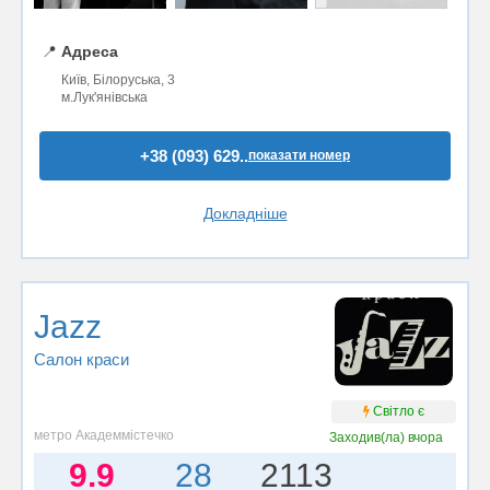
📍
Адреса
Київ, Білоруська, 3
м.Лук'янівська
+38 (093) 629..
показати номер
Докладніше
Jazz
Салон краси
Світло є
метро Академмістечко
Заходив(ла)
вчора
9.9
28
2113