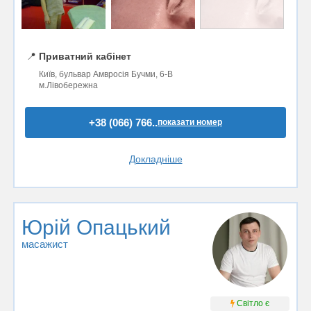
📍
Приватний кабінет
Київ, бульвар Амвросія Бучми, 6-В
м.Лівобережна
+38 (066) 766..
показати номер
Докладніше
Юрій Опацький
масажист
Світло є