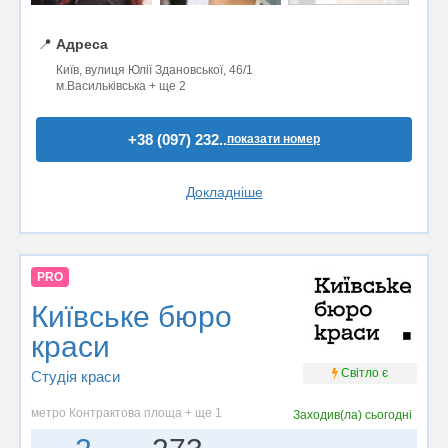
📍
Адреса
Київ, вулиця Юлії Здановської, 46/1
м.Васильківська + ще 2
+38 (097) 232..
показати номер
Докладніше
PRO
Київське бюро
краси
Світло є
Студія краси
метро Контрактова площа + ще 1
Заходив(ла)
сьогодні