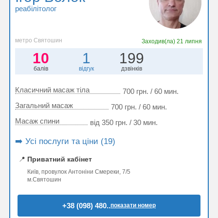
реабілітолог
метро Святошин
Заходив(ла)
21 липня
10
1
199
балів
відгук
дзвінків
Класичний масаж тіла
700 грн. / 60 мин.
Загальний масаж
700 грн. / 60 мин.
Масаж спини
від 350 грн. / 30 мин.
➡️ Усі послуги та ціни (19)
📍
Приватний кабінет
Київ, провулок Антоніни Смереки, 7/5
м.Святошин
+38 (098) 480..
показати номер