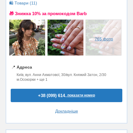
🛍️ Товари (11)
🎁 Знижка 10% за промокодом Barb
765 фото
📍
Адреса
Київ, вул. Анни Ахматової, 30/вул. Княжий Затон, 2/30
м.Осокорки + ще 1
+38 (099) 614..
показати номер
Докладніше