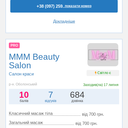
+38 (097) 259..
показати номер
Докладніше
PRO
MMM Beauty
Salon
Світло є
Салон краси
р-н. Оболонський
Заходив(ла)
17 липня
10
7
684
балів
відгуків
дзвінка
Класичний масаж тіла
від 700 грн.
Загальний масаж
від 700 грн.