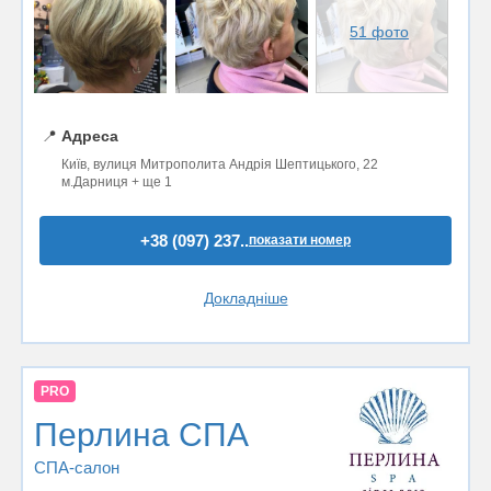
51 фото
📍
Адреса
Київ, вулиця Митрополита Андрія Шептицького, 22
м.Дарниця + ще 1
+38 (097) 237..
показати номер
Докладніше
PRO
Перлина СПА
СПА-салон