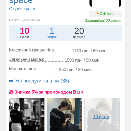
Студія краси
Світло є
метро Лук'янівська
Заходив(ла)
23 липня
10
1
20
балів
відгук
дзвінків
Класичний масаж тіла
1150 грн. / 60 мин.
Загальний масаж
1590 грн. / 90 мин.
Масаж спини
950 грн. / 30 мин.
➡️ Усі послуги та ціни (88)
🎁 Знижка 5% за промокодом Barb
10 фото