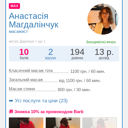
MAX
Анастасія
Магдалінчук
масажист
метро Дарниця + ще 1
Заходив(ла)
вчора
10
2
194
13 р.
балів
відгука
дзвінка
досвід
Класичний масаж тіла
1100 грн. / 60 мин.
Загальний масаж
від 1100 грн. / 60 мин.
Масаж спини
800 грн. / 30 мин.
➡️ Усі послуги та ціни (23)
🎁 Знижка 10% за промокодом Barb