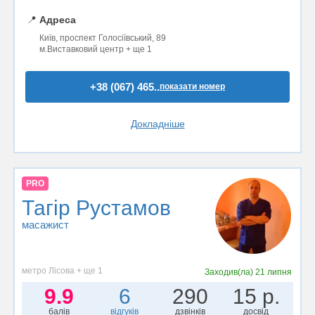
📍
Адреса
Київ, проспект Голосіївський, 89
м.Виставковий центр + ще 1
+38 (067) 465..
показати номер
Докладніше
PRO
Тагір Рустамов
масажист
метро Лісова + ще 1
Заходив(ла)
21 липня
9.9
6
290
15 р.
балів
відгуків
дзвінків
досвід