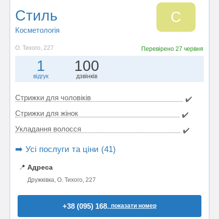
Стиль
С
Косметологія
О. Тихого, 227
Перевірено
27 червня
1
100
відгук
дзвінків
Стрижки для чоловіків
✔️
Стрижки для жінок
✔️
Укладання волосся
✔️
➡️ Усі послуги та ціни (41)
📍
Адреса
Дружківка, О. Тихого, 227
+38 (095) 168..
показати номер