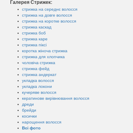
Галерея Стрижек:
стрижка на середнє волосся
стрижка на довге волосся
стрижка на коротке волосся
стрижка каскад
стрижка боб
стрижка каре
стрижка піксі
коротка жіноча стрижка
стрижка для хлопчика
чоловіча стрижка
стрижка фейд
стрижка андеркат
укладка волосся
укладка локони
кучеряве волосся
кератинове вирівнювання волосся
дреди
брейди
косички
нарощення волосся
Всі фото