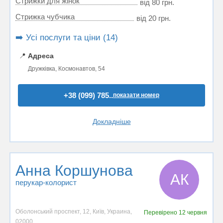
Стрижки для жінок
від 80 грн.
Стрижка чубчика
від 20 грн.
➡️ Усі послуги та ціни (14)
📍
Адреса
Дружківка, Космонавтов, 54
+38 (099) 785..
показати номер
Докладніше
Анна Коршунова
АК
перукар-колорист
Оболонський проспект, 12, Київ, Украина,
Перевірено
12 червня
02000