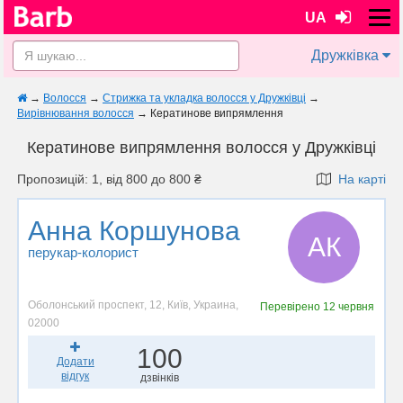
UA
Дружківка
→
Волосся
→
Стрижка та укладка волосся у Дружківці
→
Вирівнювання волосся
→
Кератинове випрямлення
Кератинове випрямлення волосся у Дружківці
Пропозицій: 1, від 800 до 800 ₴
На карті
Анна Коршунова
АК
перукар-колорист
Оболонський проспект, 12, Київ, Украина,
Перевірено
12 червня
02000
100
Додати
відгук
дзвінків