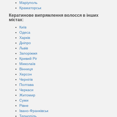
Маріуполь
Краматорськ
Кератинове випрямлення волосся в інших
містах:
Київ
Одеса
Харків
Дніпро
Львів
Запоріжжя
Кривий Ріг
Миколаїв
Вінниця
Херсон
Чернігів
Полтава
Черкаси
Житомир
Суми
Рівне
Івано-Франківськ
Тернопіль