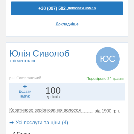
+38 (097) 582..
показати номер
Докладніше
Юлія Сиволоб
ЮС
трітментолог
р-н. Саксаганський
Перевірено
24 травня
100
Додати
відгук
дзвінків
Кератинове вирівнювання волосся
від 1900 грн.
➡️ Усі послуги та ціни (4)
📍
Салон