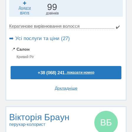
99
Додати
відгук
дзвінків
Кератинове вирівнювання волосся
✔️
➡️ Усі послуги та ціни (27)
📍
Салон
Кривий Ріг
+38 (068) 241..
показати номер
Докладніше
Вікторія Браун
ВБ
перукар-колорист