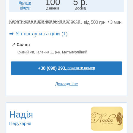
100
5 р.
Додати
відгук
дзвінків
досвід
Кератинове вирівнювання волосся
від 500 грн. / 3 мин.
➡️ Усі послуги та ціни (1)
📍
Салон
Кривий Ріг, Галенка 11 р-н. Металургійний
+38 (098) 293..
показати номер
Докладніше
Надiя
Перукарня