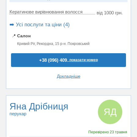
Кератинове вирівнювання волосся
від 1000 грн.
➡️ Усі послуги та ціни (4)
📍
Салон
Кривий Ріг, Рекордна, 15 р-н. Покровський
+38 (096) 409..
показати номер
Докладніше
Яна Дрібниця
ЯД
перукар
Перевірено
23 травня