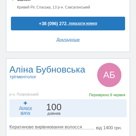
Кривий Ріг, Спаська, 13 р-н. Саксаганський
+38 (096) 272..
показати номер
Докладніше
Аліна Бубновська
АБ
трітментолог
р-н. Покровський
Перевірено
8 червня
100
Додати
відгук
дзвінків
Кератинове вирівнювання волосся
від 1400 грн.