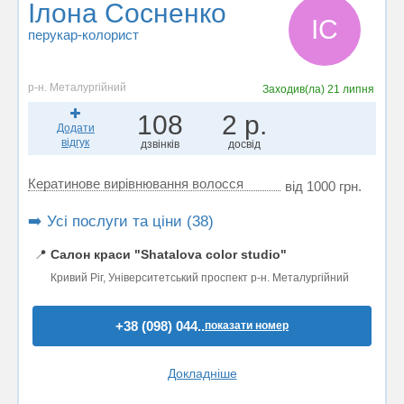
Ілона Сосненко
ІС
перукар-колорист
р-н. Металургійний
Заходив(ла)
21 липня
108
2 р.
Додати
відгук
дзвінків
досвід
Кератинове вирівнювання волосся
від 1000 грн.
➡️ Усі послуги та ціни (38)
📍
Салон краси "Shatalova color studio"
Кривий Ріг, Університетський проспект р-н. Металургійний
+38 (098) 044..
показати номер
Докладніше