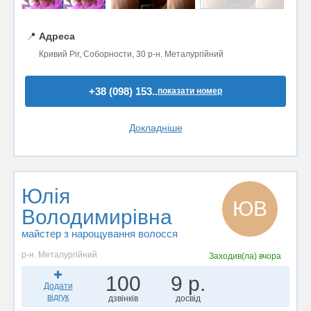
📍
Адреса
Кривий Ріг, Соборности, 30 р-н. Металургійний
+38 (098) 153..
показати номер
Докладніше
Юлія
ЮВ
Володимирівна
майстер з нарощування волосся
р-н. Металургійний
Заходив(ла)
вчора
100
9 р.
Додати
відгук
дзвінків
досвід