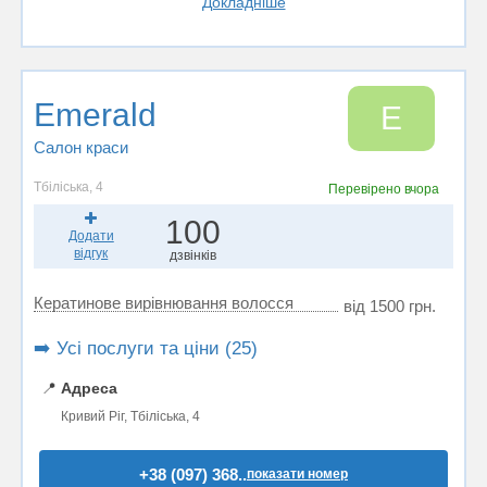
Докладніше
Emerald
E
Салон краси
Тбіліська, 4
Перевірено
вчора
100
Додати
відгук
дзвінків
Кератинове вирівнювання волосся
від 1500 грн.
➡️ Усі послуги та ціни (25)
📍
Адреса
Кривий Ріг, Тбіліська, 4
+38 (097) 368..
показати номер