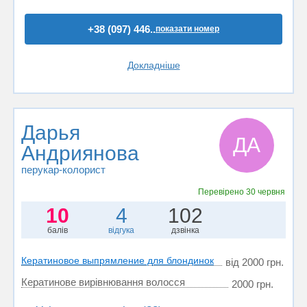
+38 (097) 446..
показати номер
Докладніше
Дарья
ДА
Андриянова
перукар-колорист
Перевірено
30 червня
10
4
102
балів
відгука
дзвінка
Кератиновое выпрямление для блондинок
від 2000 грн.
Кератинове вирівнювання волосся
2000 грн.