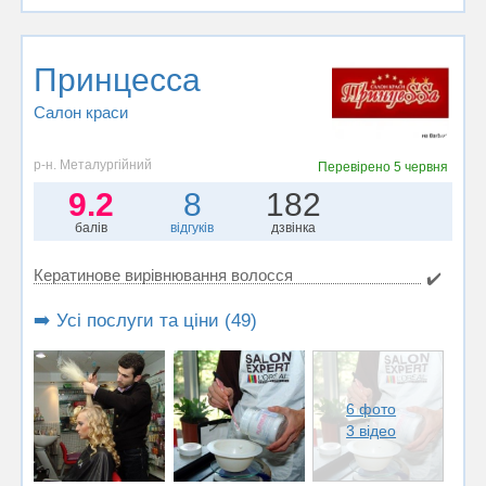
Принцесса
Салон краси
р-н. Металургійний
Перевірено
5 червня
9.2
8
182
балів
відгуків
дзвінка
Кератинове вирівнювання волосся
✔️
➡️ Усі послуги та ціни (49)
6 фото
3 відео