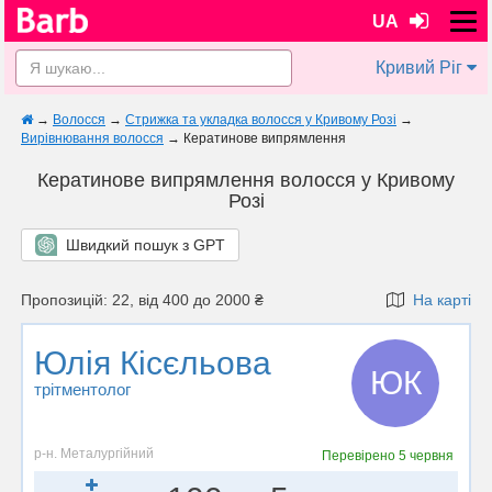
UA
Кривий Ріг
→
Волосся
→
Стрижка та укладка волосся у Кривому Розі
→
Вирівнювання волосся
→
Кератинове випрямлення
Кератинове випрямлення волосся у Кривому
Розі
Швидкий пошук з GPT
Пропозицій: 22, від 400 до 2000 ₴
На карті
Юлія Кісєльова
ЮК
трітментолог
р-н. Металургійний
Перевірено
5 червня