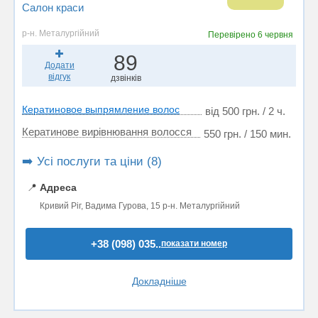
Салон краси
р-н. Металургійний
Перевірено
6 червня
89
Додати
відгук
дзвінків
Кератиновое выпрямление волос
від 500 грн. / 2 ч.
Кератинове вирівнювання волосся
550 грн. / 150 мин.
➡️ Усі послуги та ціни (8)
📍
Адреса
Кривий Ріг, Вадима Гурова, 15 р-н. Металургійний
+38 (098) 035..
показати номер
Докладніше