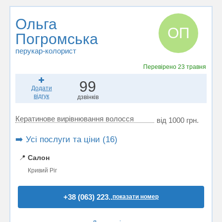
Ольга
ОП
Погромська
перукар-колорист
Перевірено
23 травня
99
Додати
відгук
дзвінків
Кератинове вирівнювання волосся
від 1000 грн.
➡️ Усі послуги та ціни (16)
📍
Салон
Кривий Ріг
+38 (063) 223..
показати номер