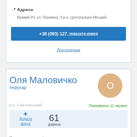
📍
Адреса
Кривий Ріг, ул. Пушкина, 3 р-н. Центрально-Міський
+38 (093) 127..
показати номер
Докладніше
Оля Маловичко
О
перукар
р-н. Саксаганський
Перевірено
11 червня
61
Додати
відгук
дзвінок