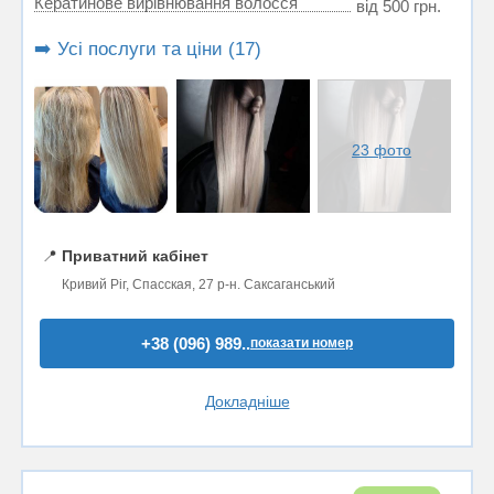
Кератинове вирівнювання волосся
від 500 грн.
➡️ Усі послуги та ціни (17)
23 фото
📍
Приватний кабінет
Кривий Ріг, Спасская, 27 р-н. Саксаганський
+38 (096) 989..
показати номер
Докладніше