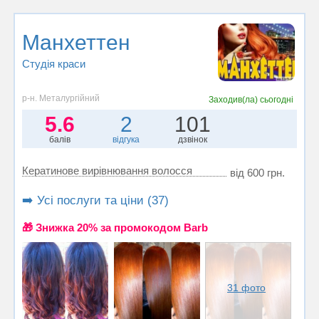
Манхеттен
Студія краси
р-н. Металургійний
Заходив(ла)
сьогодні
5.6
2
101
балів
відгука
дзвінок
Кератинове вирівнювання волосся
від 600 грн.
➡️ Усі послуги та ціни (37)
🎁 Знижка 20% за промокодом Barb
31 фото