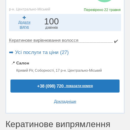
р-н. Центрально-Міський
Перевірено
22 травня
100
Додати
відгук
дзвінків
Кератинове вирівнювання волосся
✔️
➡️ Усі послуги та ціни (27)
📍
Салон
Кривий Ріг, Соборності, 17 р-н. Центрально-Міський
+38 (098) 720..
показати номер
Докладніше
Кератинове випрямлення