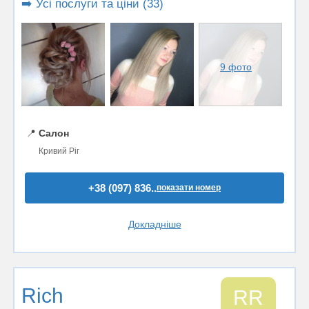
➡️ Усі послуги та ціни (33)
9 фото
📍
Салон
Кривий Ріг
+38 (097) 836..
показати номер
Докладніше
Rich
RR