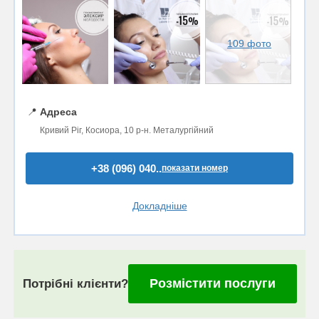
109 фото
📍
Адреса
Кривий Ріг, Косиора, 10 р-н. Металургійний
+38 (096) 040..
показати номер
Докладніше
Розмістити послуги
Потрібні клієнти?