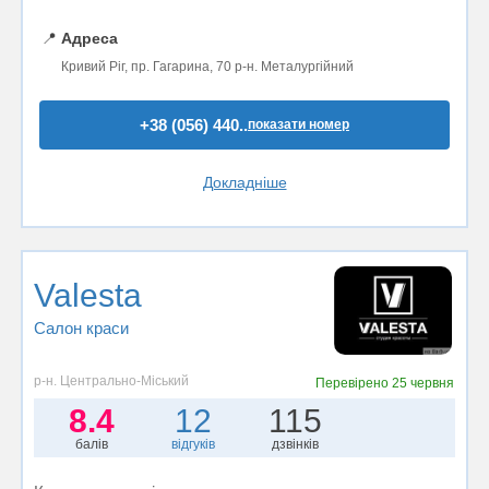
📍
Адреса
Кривий Ріг, пр. Гагарина, 70 р-н. Металургійний
+38 (056) 440..
показати номер
Докладніше
Valesta
Салон краси
р-н. Центрально-Міський
Перевірено
25 червня
8.4
12
115
балів
відгуків
дзвінків