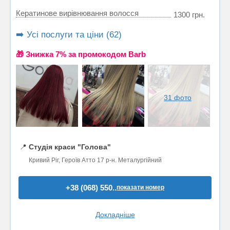
Кератинове вирівнювання волосся
1300 грн.
➡️ Усі послуги та ціни (62)
🎁 Знижка 7% за промокодом Barb
31 фото
📍
Студія краси "Голова"
Кривий Ріг, Героїв Атто 17 р-н. Металургійний
+38 (068) 550..
показати номер
Докладніше