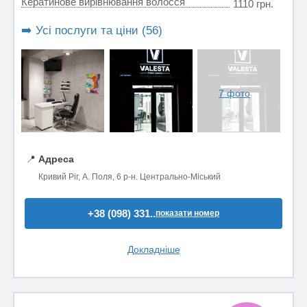
Кератинове вирівнювання волосся
1110 грн.
➡️ Усі послуги та ціни (56)
7 фото
📍
Адреса
Кривий Ріг, А. Поля, 6 р-н. Центрально-Міський
+38 (098) 331..
показати номер
Докладніше