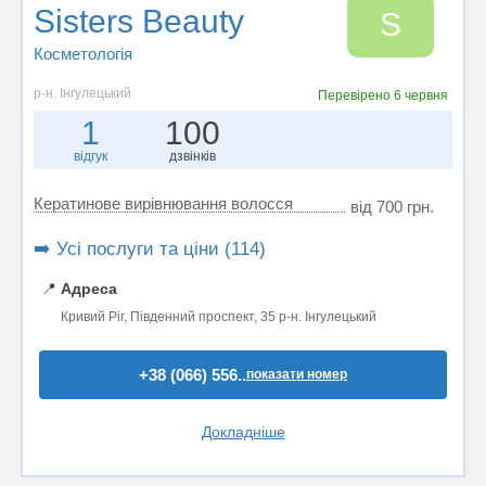
Sisters Beauty
S
Косметологія
р-н. Інгулецький
Перевірено
6 червня
1
100
відгук
дзвінків
Кератинове вирівнювання волосся
від 700 грн.
➡️ Усі послуги та ціни (114)
📍
Адреса
Кривий Ріг, Південний проспект, 35 р-н. Інгулецький
+38 (066) 556..
показати номер
Докладніше