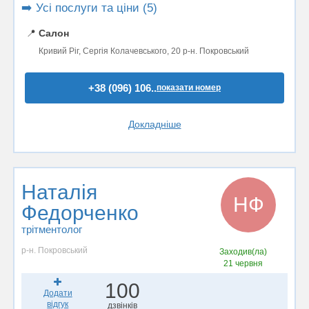
➡️ Усі послуги та ціни (5)
📍
Салон
Кривий Ріг, Сергія Колачевського, 20 р-н. Покровський
+38 (096) 106..
показати номер
Докладніше
Наталія
НФ
Федорченко
трітментолог
р-н. Покровський
Заходив(ла)
21 червня
100
Додати
відгук
дзвінків