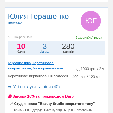
Юлия Геращенко
ЮГ
перукар
р-н. Покровський
Заходив(ла)
вчора
10
3
280
балів
відгука
дзвінків
Керопластика, кератиновое
выпрямление, биовыравнивание
від 1000 грн. / 2 ч.
Кератинове вирівнювання волосся
400 грн. / 120 мин.
➡️ Усі послуги та ціни (40)
🎁 Знижка 10% за промокодом Barb
📍
Студія краси "Beauty Studio закрытого типу"
Кривий Ріг, Едуарда Фукса вулиця, 69 р-н. Покровський