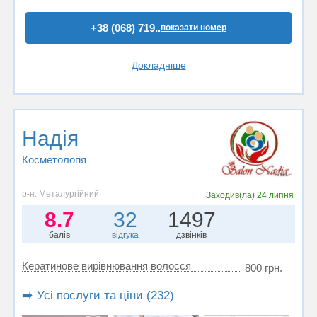
+38 (068) 719..
показати номер
Докладніше
Надія
Косметологія
р-н. Металургійний
Заходив(ла)
24 липня
8.7
32
1497
балів
відгука
дзвінків
Кератинове вирівнювання волосся
800 грн.
➡️ Усі послуги та ціни (232)