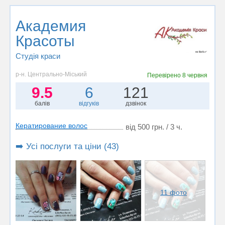
Академия
Красоты
Студія краси
р-н. Центрально-Міський
Перевірено
8 червня
9.5
6
121
балів
відгуків
дзвінок
Кератирование волос
від 500 грн. / 3 ч.
➡️ Усі послуги та ціни (43)
11 фото