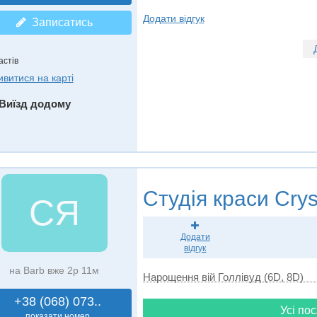
Додати відгук
Записатись
астів
ивитися на карті
Виїзд додому
Студія краси
Crys
CЯ
Додати
відгук
на Barb вже 2р 11м
Нарощення вій Голлівуд (6D, 8D)
+38 (068) 073..
Усі пос
показати номер