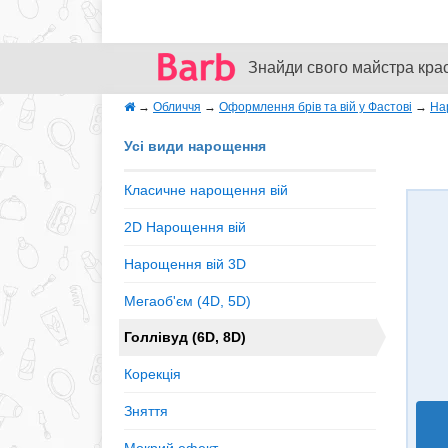
Знайди свого майстра кра
→
Обличчя
→
Оформлення брів та вій у Фастові
→
На
Усі види нарощення
Класичне нарощення вій
2D Нарощення вій
Нарощення вій 3D
Мегаоб'єм (4D, 5D)
Голлівуд (6D, 8D)
Корекція
Зняття