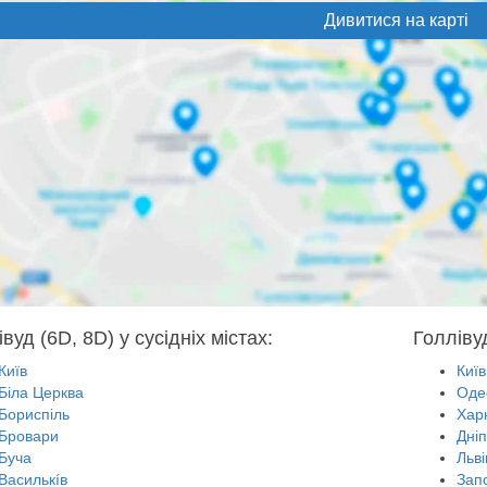
Дивитися на карті
вуд (6D, 8D) у сусідніх містах:
Голлівуд
Київ
Київ
Біла Церква
Оде
Бориспіль
Харк
Бровари
Дні
Буча
Льві
Василькíв
Зап