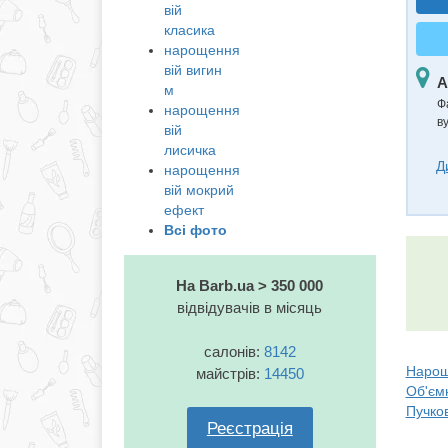
вій
класика
нарощення
вій вигин
А
м
Ф
нарощення
в
вій
лисичка
Д
нарощення
вій мокрий
ефект
Всі фото
На Barb.ua > 350 000
відвідувачів в місяць
салонів:
8142
Нарощу
майстрів:
14450
Об'ємн
Пучко
Реєстрація