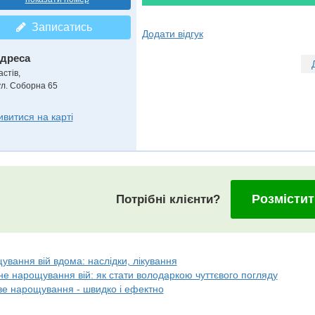
Записатись
Додати відгук
дреса
астів
,
ул. Соборна 65
ивитися на карті
Розмістит
Потрібні клієнти?
вання вій вдома: наслідки, лікування
е нарощування вій: як стати володаркою чуттєвого погляду
ве нарощування - швидко і ефектно