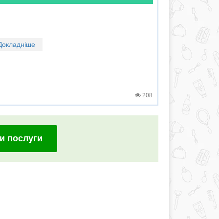
Докладніше
208
и послуги