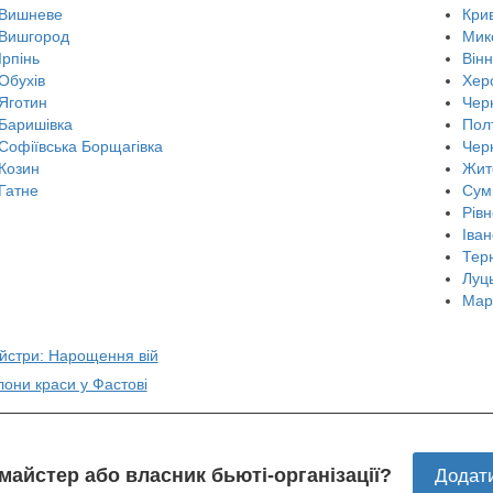
Вишневе
Крив
Вишгород
Мик
Ірпінь
Він
Обухів
Хер
Яготин
Черн
Баришівка
Пол
Софіївська Борщагівка
Чер
Козин
Жит
Гатне
Сум
Рівн
Іван
Тер
Луц
Мар
айстри: Нарощення вій
лони краси у Фастові
 майстер або власник бьюті-організації?
Додат