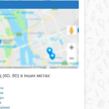
 (6D, 8D) в інших містах:
са
ів
про
в
оріжжя