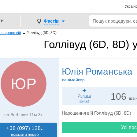
Україн
си
Фастів
рощення вій
→
Голлівуд (6D, 8D)
Голлівуд (6D, 8D) 
Юлія Романська
ЮР
лешмейкер
106
Додати
дзвін
відгук
Нарощення вій Голлівуд (6D, 8D)
на Barb вже 11м 3т
Усі пос
+38 (097) 128..
показати номер