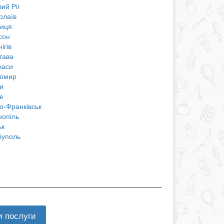
ий Ріг
олаїв
ниця
сон
ігів
тава
каси
омир
и
е
о-Франківськ
нопіль
ьк
іуполь
и послуги