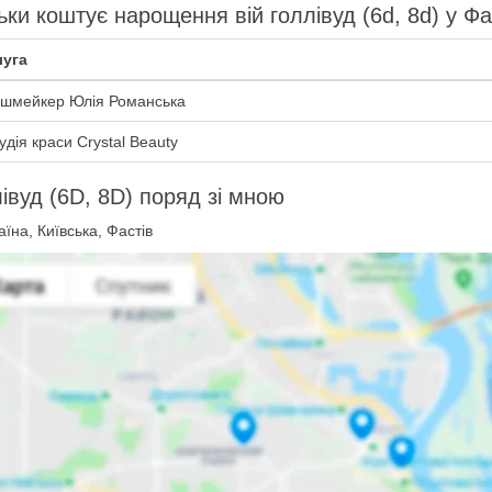
ьки коштує нарощення вій голлівуд (6d, 8d) у Фа
уга
шмейкер Юлія Романська
удія краси Crystal Beauty
івуд (6D, 8D) поряд зі мною
їна, Київська, Фастів