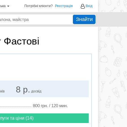
ська
Потрібні клієнти?
Реєстрація
Вхід
Знайти
у Фастові
8 р.
ків
досвід
800 грн. / 120 мин.
луги та ціни (14)