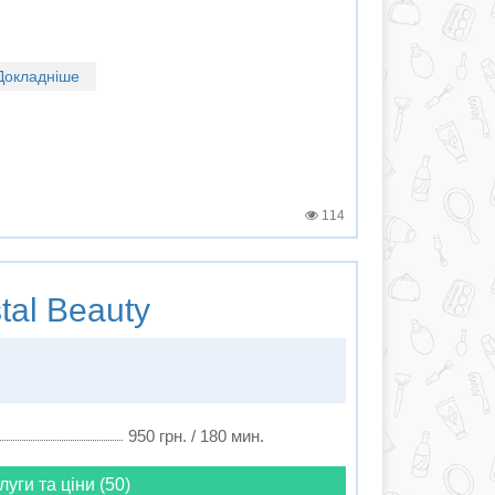
Докладніше
114
tal Beauty
950 грн. / 180 мин.
луги та ціни (50)