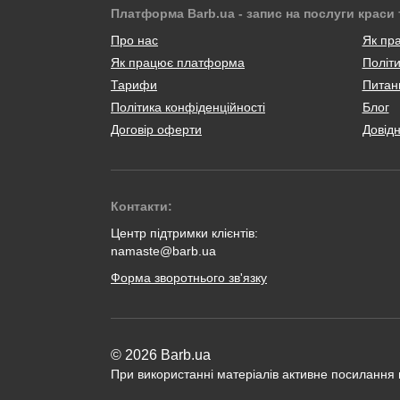
Платформа Barb.ua - запис на послуги краси 
Про нас
Як пр
Як працює платформа
Політи
Тарифи
Питанн
Політика конфіденційності
Блог
Договір оферти
Довід
Контакти:
Центр підтримки клієнтів:
namaste@barb.ua
Форма зворотнього зв'язку
© 2026 Barb.ua
При використанні матеріалів активне посилання