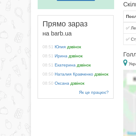
Скіл
Посл
Прямо зараз
✅ Ле
на barb.ua
✅ Ст
08:51
Юлия
дзвінок
Голл
08:51
Ирина
дзвінок
Укра
08:51
Екатерина
дзвінок
08:50
Наталия Кравченко
дзвінок
08:50
Оксана
дзвінок