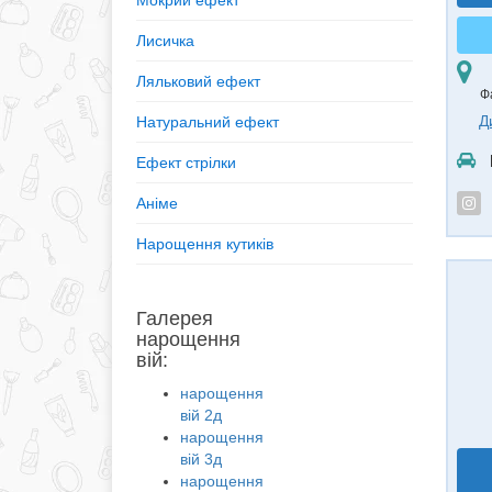
Мокрий ефект
Лисичка
Ляльковий ефект
Ф
Д
Натуральний ефект
Ефект стрілки
Аніме
Нарощення кутиків
Галерея
нарощення
вій:
нарощення
вій 2д
нарощення
вій 3д
нарощення