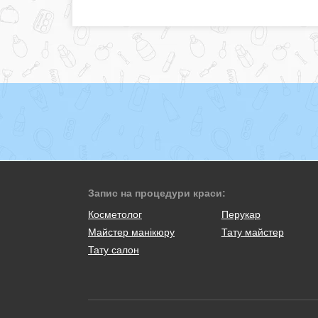
Запис на процедури краси:
Косметолог
Перукар
Майстер манікюру
Тату майстер
Тату салон