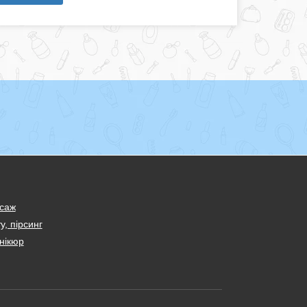
саж
у, пірсинг
нікюр