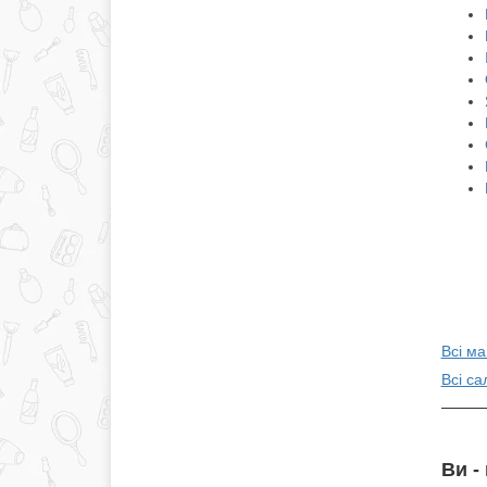
Всі м
Всі са
Ви -