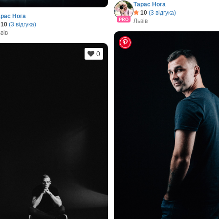
Тарас Нога
10
(3 відгука)
рас Нога
PRO
Львів
10
(3 відгука)
вів
0