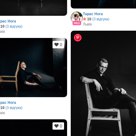
Тарас Нога
10
(3 відгука)
рас Нога
PRO
Львів
10
(3 відгука)
вів
0
рас Нога
10
(3 відгука)
вів
0