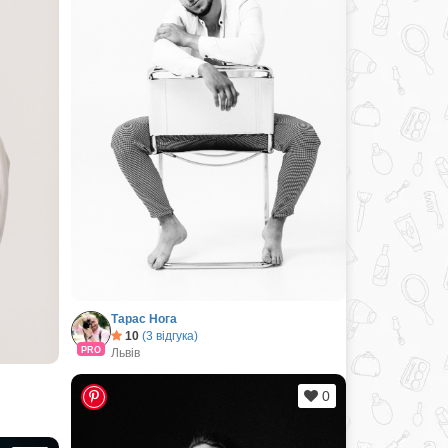
Тарас Нога
10
(3 відгука)
PRO
Львів
0