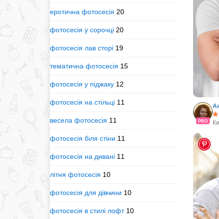
еротична фотосесія
20
фотосесія у сорочці
20
фотосесія лав сторі
19
тематична фотосесія
15
фотосесія у піджаку
12
фотосесія на стільці
11
Ан
весела фотосесія
11
PRO
Ки
фотосесія біля стіни
11
фотосесія на дивані
11
літня фотосесія
10
фотосесія для дівчини
10
фотосесія в стилі лофт
10