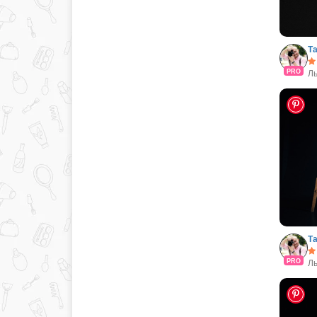
Та
PRO
Ль
Та
PRO
Ль