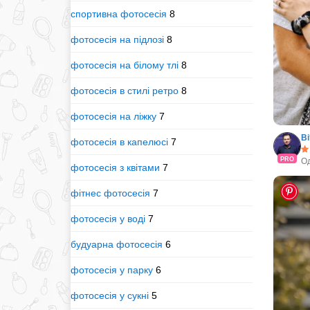
спортивна фотосесія
8
фотосесія на підлозі
8
фотосесія на білому тлі
8
фотосесія в стилі ретро
8
фотосесія на ліжку
7
В
фотосесія в капелюсі
7
PRO
О
фотосесія з квітами
7
фітнес фотосесія
7
фотосесія у воді
7
будуарна фотосесія
6
фотосесія у парку
6
фотосесія у сукні
5