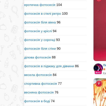
еротична фотосесія
104
фотосесія в стилі ретро
100
фотосесія біля вікна
96
фотосесія у кріслі
94
фотосесія у сорочці
93
фотосесія біля стіни
90
ділова фотосесія
88
Лі
фотосесія в піджаку для дівчини
86
MAX
Ки
весела фотосесія
84
спортивна фотосесія
77
весняна фотосесія
76
фотосесія в боді
74