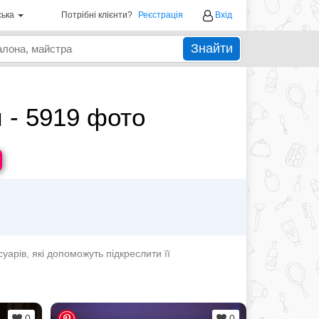
ська
Потрібні клієнти?
Реєстрація
Вхід
Знайти
 - 5919 фото
уарів, які допоможуть підкреслити її
осередьтеся на виразності обличчя, погляді та
0
0