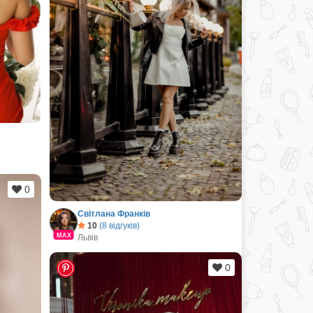
0
Світлана Франків
10
(8 відгуків)
MAX
Львів
0