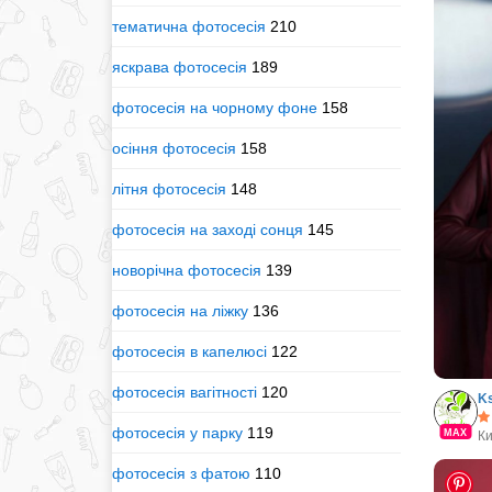
тематична фотосесія
210
яскрава фотосесія
189
фотосесія на чорному фоне
158
осіння фотосесія
158
літня фотосесія
148
фотосесія на заході сонця
145
новорічна фотосесія
139
фотосесія на ліжку
136
фотосесія в капелюсі
122
фотосесія вагітності
120
K
фотосесія у парку
119
MAX
Ки
фотосесія з фатою
110