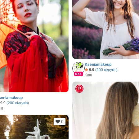
Kseniamakeup
9.9
(200 відгуків)
MAX
Київ
seniamakeup
9.9
(200 відгуків)
їв
0