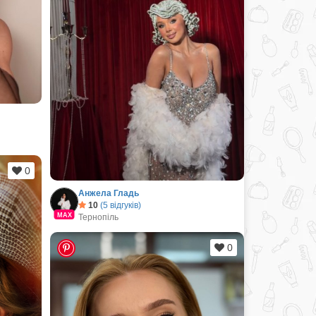
0
Анжела Гладь
10
(5 відгуків)
MAX
Тернопіль
0