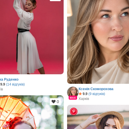
ка Руденко
9.9
(14 відгуків)
Ксенія Скоморохова
їв
9.9
(9 відгуків)
MAX
Харків
0