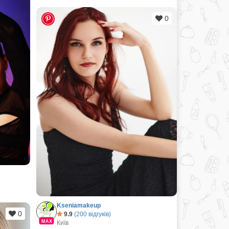
0
Kseniamakeup
0
9.9
(200 відгуків)
MAX
Київ