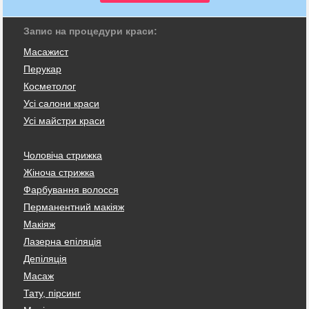
Запис на процедури краси:
Масажист
Перукар
Косметолог
Усі салони краси
Усі майстри краси
Чоловіча стрижка
Жіноча стрижка
Фарбування волосся
Перманентний макіяж
Макіяж
Лазерна епіляція
Депіляція
Масаж
Тату, пірсинг