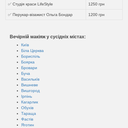
✅ Студія краси LifeStyle
1250 грн
✅ Перукар-візажист Ольга Бондар
1200 грн
Вечірній макіяж у сусідніх містах:
Київ
Біла Церква
Бориспіль
Боярка
Бровари
Буча
Василькíв
Вишневе
Вишгород
Ірпінь
Кагарлик
Обухів
Тараща
Фастів
Яготин