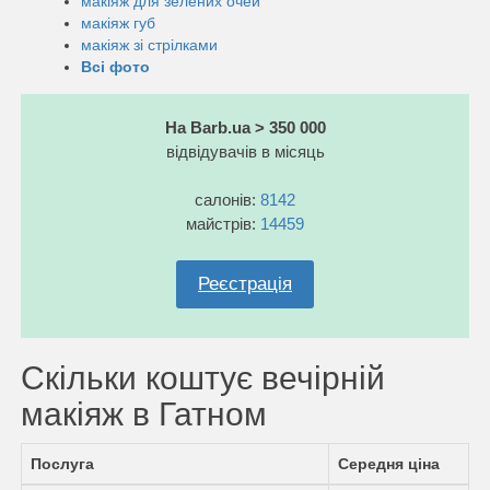
макіяж для зелених очей
макіяж губ
макіяж зі стрілками
Всі фото
На Barb.ua > 350 000
відвідувачів в місяць
салонів:
8142
майстрів:
14459
Реєстрація
Скільки коштує вечірній
макіяж в Гатном
Послуга
Середня ціна