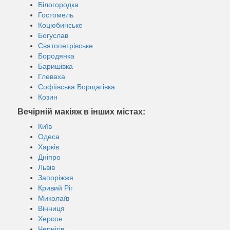
Білогородка
Гостомель
Коцюбинське
Богуслав
Святопетрівське
Бородянка
Баришівка
Глеваха
Софіївська Борщагівка
Козин
Вечірній макіяж в інших містах:
Київ
Одеса
Харків
Дніпро
Львів
Запоріжжя
Кривий Ріг
Миколаїв
Вінниця
Херсон
Чернігів