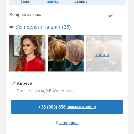
балів
відгука
дзвінків
Вечірній макіяж
✔️
➡️ Усі послуги та ціни (36)
7 фото
📍
Адреса
Гатне, Киевская, 2-В. МегаМаркет
+38 (063) 858..
показати номер
Докладніше