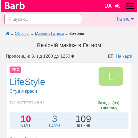
UA
Гатне
→
Обличчя
→
Макіяж в Гатном
→
Вечірній
Вечірній макіяж в Гатном
Пропозицій: 3, від 1200 до 1250 ₴
На карті
PRO
L
LifeStyle
Студія краси
вул. Інститутська 47
Заходив(ла)
3 дні тому
10
3
109
балів
відгука
дзвінків