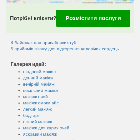
Розмістити послуги
Потрібні клієнти?
8 Лайфхак для привабливих губ
5 прийомів візажу для підкорення чоловічих сердець
Галерея идей:
нюдовий макіяж
денний макіяж
вечірній макіяж
весільний макіяж
макіяж очей
макіяж смоки айс
легкий макіяж
боді арт
ніжний макіяж
макіяж для карих очей
яскравий макіяж