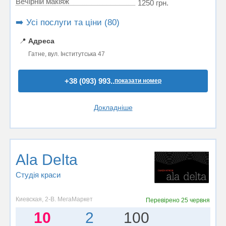
Вечірній макіяж
1250 грн.
➡️ Усі послуги та ціни (80)
📍
Адреса
Гатне, вул. Інститутська 47
+38 (093) 993..
показати номер
Докладніше
Ala Delta
Студія краси
Киевская, 2-В. МегаМаркет
Перевірено
25 червня
10
2
100