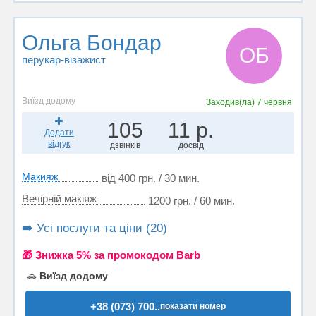
Ольга Бондар
ОБ
перукар-візажист
Виїзд додому
Заходив(ла)
7 червня
105
11 р.
Додати
відгук
дзвінків
досвід
Макияж
від 400 грн. / 30 мин.
Вечірній макіяж
1200 грн. / 60 мин.
➡️ Усі послуги та ціни (20)
🎁 Знижка 5% за промокодом Barb
🚗
Виїзд додому
+38 (073) 700..
показати номер